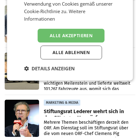
in Haag sowie im rund
Verwendung von Cookies gemäß unserer
RETAIL
Cookie-Richtlinie zu.
Weitere
Alles bereit für den Wechsel: Jürgen
Informationen
Albrecht setzt ab 1.1.2027 auf Adeg
WIENER NEUDORF. – Die geplante
Zusammenarbeit zwischen Adeg und dem
ALLE AKZEPTIEREN
Vorarlberger Kaufmann Jürgen Albrecht ist
kartellrechtlich freigegeben: Die
Bundeswettbewerbsbehörde und der
ALLE ABLEHNEN
Bundeskartellanwalt
MOBILITY BUSINESS
Rekordergebnis im Juli: Leapmotor
DETAILS ANZEIGEN
verdoppelt Auslieferungen und
überschreitet die 100.000er-Marke
– Im Juli 2026 erreichte Leapmotor einen
wichtigen Meilenstein und lieferte weltweit
101.267 Fahrzeuge aus, womit sich das
Ergebnis gegenüber Juli 2025 mehr als
verdoppelte (+102
MARKETING & MEDIA
Stiftungsrat Lederer wehrt sich in
den SN gegen Vorwürfe
Mehrere Themen beschäftigen derzeit den
ORF. Am Dienstag soll im Stiftungsrat über
die vom neuen ORF-Chef Clemens Pig
vorgeschlagenen Besetzungen für die