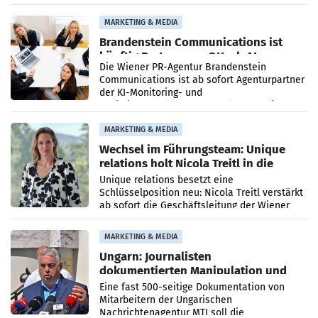
Direktionen abgestimmt werden.
MARKETING & MEDIA
Brandenstein Communications ist
künftig Partner von OtterlyAI
Die Wiener PR-Agentur Brandenstein
Communications ist ab sofort Agenturpartner
der KI-Monitoring- und
Optimierungsplattform OtterlyAI. Damit baut
die Agentur ihr Leistungsportfolio
MARKETING & MEDIA
Wechsel im Führungsteam: Unique
relations holt Nicola Treitl in die
Geschäftsleitung
Unique relations besetzt eine
Schlüsselposition neu: Nicola Treitl verstärkt
ab sofort die Geschäftsleitung der Wiener
PR-Agentur an der Seite von Josef Kalina und
Anna Kalina-Mahr.
MARKETING & MEDIA
Ungarn: Journalisten
dokumentierten Manipulation und
Zensur
Eine fast 500-seitige Dokumentation von
Mitarbeitern der Ungarischen
Nachrichtenagentur MTI soll die