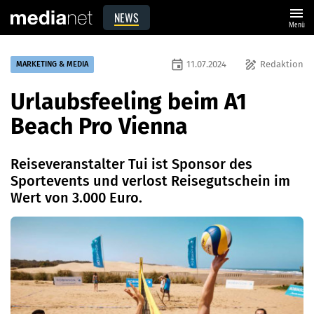
menu
NEWS
Menü
event
draw
11.07.2024
Redaktion
MARKETING & MEDIA
Urlaubsfeeling beim A1
Beach Pro Vienna
Reiseveranstalter Tui ist Sponsor des
Sportevents und verlost Reisegutschein im
Wert von 3.000 Euro.