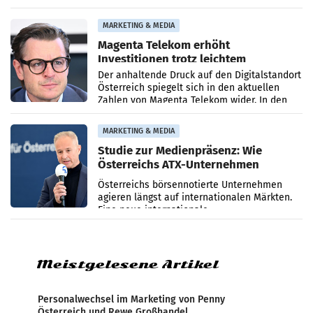
systematische Nachrichten-Manipulation und
Zensur bei der Agentur während der Zeit
MARKETING & MEDIA
Magenta Telekom erhöht
Investitionen trotz leichtem
Umsatzrückgang
Der anhaltende Druck auf den Digitalstandort
Österreich spiegelt sich in den aktuellen
Zahlen von Magenta Telekom wider. In den
ersten sechs Monaten des laufenden Jahres
verzeichnete
MARKETING & MEDIA
Studie zur Medienpräsenz: Wie
Österreichs ATX-Unternehmen
international wahrgenommen
Österreichs börsennotierte Unternehmen
werden
agieren längst auf internationalen Märkten.
Eine neue internationale
Medienresonanzanalyse untersucht die
weltweite Berichterstattung über
Meistgelesene Artikel
Personalwechsel im Marketing von Penny
Österreich und Rewe Großhandel