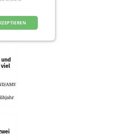
KZEPTIEREN
t und
viel
ND/AMSTERDAM.
rühjahr
h
zwei