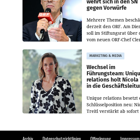
wehrt sich in den SN
gegen Vorwürfe
Mehrere Themen beschä
derzeit den ORF. Am Die
soll im Stiftungsrat über 
vom neuen ORF-Chef Cl
Pig vorgeschlagenen
Besetzungen für die
MARKETING & MEDIA
Direktionen abgestimmt
werden.
Wechsel im
Führungsteam: Uniq
relations holt Nicola 
in die Geschäftsleit
Unique relations besetzt 
Schlüsselposition neu: Ni
Treitl verstärkt ab sofort
Geschäftsleitung der Wi
PR-Agentur an der Seite 
Josef Kalina und Anna Ka
Mahr.
Archiv
Datenschutzrichtlinien
Offenlegung
Impressum