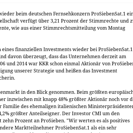
ieder beim deutschen Fernsehkonzern ProSiebenSat.1 ei
sellschaft verfügt über 3,21 Prozent der Stimmrechte und 
ente, wie aus einer Stimmrechtsmitteilung vom Montag
eines finanziellen Investments wieder bei ProSiebenSat.1
 sind davon überzeugt, dass das Unternehmen derzeit am
006 und 2014 war KKR schon einmal Aktionär von ProSiebe
tigung unserer Strategie und heißen das Investment
cherin.
dienmarkt in den Blick genommen. Beim größten europäisc
aner inzwischen mit knapp 48% größter Aktionär noch vor 
er Familie des ehemaligen italienischen Ministerpräsidente
24,2% größter Anteilseigner. Der Investor CMI um den
t zehn Prozent an ProSieben. "Wir werten es als positives
ndere Marktteilnehmer ProSiebenSat.1 als ein sehr