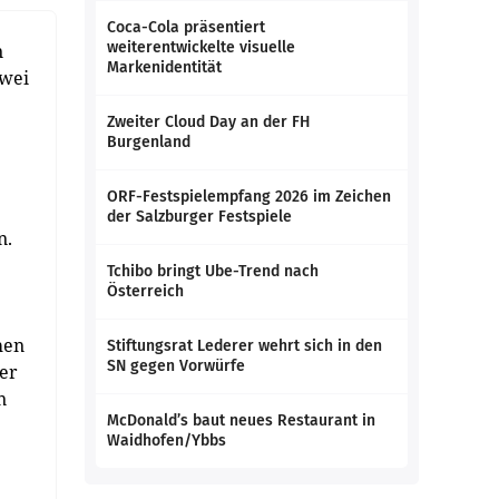
Coca-Cola präsentiert
weiterentwickelte visuelle
n
Markenidentität
zwei
Zweiter Cloud Day an der FH
Burgenland
ORF-Festspielempfang 2026 im Zeichen
der Salzburger Festspiele
n.
Tchibo bringt Ube-Trend nach
Österreich
hen
Stiftungsrat Lederer wehrt sich in den
SN gegen Vorwürfe
der
n
McDonald’s baut neues Restaurant in
Waidhofen/Ybbs