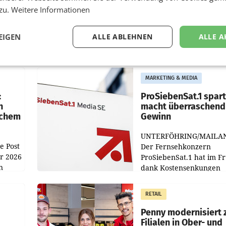
 zu.
Weitere Informationen
EIGEN
ALLE ABLEHNEN
ALLE A
MARKETING & MEDIA
:
ProSiebenSat.1 spar
n
macht überraschend 
achem
Gewinn
UNTERFÖHRING/MAILA
e Post
Der Fernsehkonzern
hr 2026
ProSiebenSat.1 hat im F
n
dank Kostensenkungen
operativ wieder Gewinn
m Plus
gemacht und die
RETAIL
er
Markterwartung deutlic
übertroffen.
Penny modernisiert 
Filialen in Ober- und