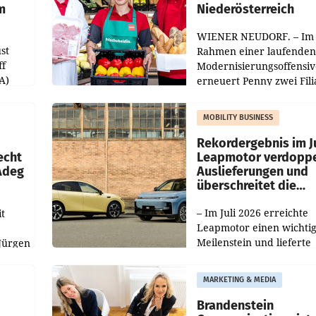
m
Niederösterreich
WIENER NEUDORF. – Im
st
Rahmen einer laufenden
ff
Modernisierungsoffensiv
A)
erneuert Penny zwei Fili
Nieder- und Oberösterre
slauf-
Die beiden Standorte lie
MOBILITY BUSINESS
Haag sowie im rund
ilialen
Rekordergebnis im Ju
echt
Leapmotor verdoppe
 Adeg
Auslieferungen und
überschreitet die
100.000er-Marke
– Im Juli 2026 erreichte
t
Leapmotor einen wichti
Meilenstein und lieferte
Jürgen
weltweit 101.267 Fahrze
ich
aus, womit sich das Erge
MARKETING & MEDIA
gegenüber Juli 2025 meh
örde
verdoppelte (+102
walt
Brandenstein