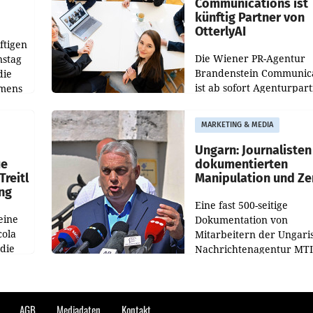
Communications ist
künftig Partner von
OtterlyAI
ftigen
Die Wiener PR-Agentur
nstag
Brandenstein Communica
die
ist ab sofort Agenturpar
emens
der KI-Monitoring- und
Optimierungsplattform
MARKETING & MEDIA
OtterlyAI. Damit baut di
Agentur ihr Leistungspor
Ungarn: Journalisten
ue
dokumentierten
Treitl
Manipulation und Ze
ung
Eine fast 500-seitige
eine
Dokumentation von
cola
Mitarbeitern der Ungari
 die
Nachrichtenagentur MTI 
ener
die systematische Nachri
von
Manipulation und Zensur
lina-
der Agentur während de
AGB
Mediadaten
Kontakt