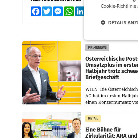
Cookie-Richtlinie
Facebook
Twitter
Messenger
WhatsApp
LinkedIn
XING
Teilen
DETAILS ANZ
PRIMENEWS
Österreichische Post
Umsatzplus im erste
Halbjahr trotz schw
Briefgeschäft
WIEN Die Österreichisch
AG hat im ersten Halbja
einen Konzernumsatz vo
1.544,0 Mio. EUR
erwirtschaftet, was eine
RETAIL
von 3,8 Prozent gegenüb
dem Vergleichszeitraum
Eine Bühne für
Zirkularität: ARA und