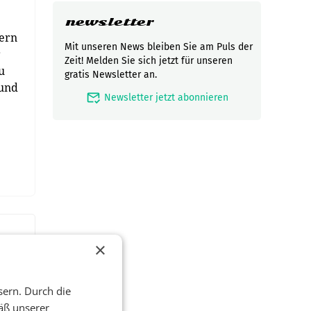
newsletter
zern
Mit unseren News bleiben Sie am Puls der
r
Zeit! Melden Sie sich jetzt für unseren
u
gratis Newsletter an.
 und
mark_email_read
Newsletter jetzt abonnieren
×
sern. Durch die
äß unserer