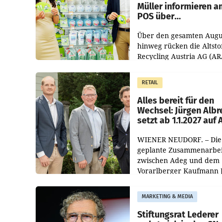
Müller informieren a
POS über
Kreislauffähigkeit
Über den gesamten Augu
hinweg rücken die Altsto
Recycling Austria AG (AR
und der Handelskonzern
Müller die Initiative „Krei
RETAIL
Helden“ in allen
österreichischen Müller-F
Alles bereit für den
Wechsel: Jürgen Albr
setzt ab 1.1.2027 auf
WIENER NEUDORF. – Die
geplante Zusammenarbei
zwischen Adeg und dem
Vorarlberger Kaufmann 
Albrecht ist kartellrechtl
freigegeben: Die
MARKETING & MEDIA
Bundeswettbewerbsbeh
und der Bundeskartellan
Stiftungsrat Lederer