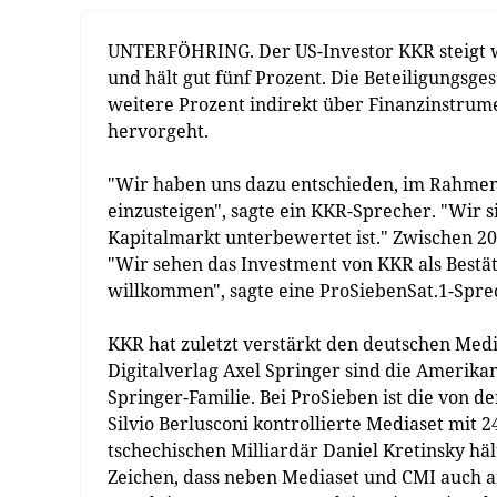
UNTERFÖHRING. Der US-Investor KKR steigt w
und hält gut fünf Prozent. Die Beteiligungsge
weitere Prozent indirekt über Finanzinstrum
hervorgeht.
"Wir haben uns dazu entschieden, im Rahmen 
einzusteigen", sagte ein KKR-Sprecher. "Wir
Kapitalmarkt unterbewertet ist." Zwischen 2
"Wir sehen das Investment von KKR als Bestä
willkommen", sagte eine ProSiebenSat.1-Spre
KKR hat zuletzt verstärkt den deutschen Me
Digitalverlag Axel Springer sind die Amerik
Springer-Familie. Bei ProSieben ist die von d
Silvio Berlusconi kontrollierte Mediaset mit 
tschechischen Milliardär Daniel Kretinsky häl
Zeichen, dass neben Mediaset und CMI auch a