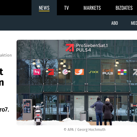
NEWS
TV
MARKETS
BIZDATES
ABO
MED
aktion
t
n
ro7.
© APA / Georg Hochmuth