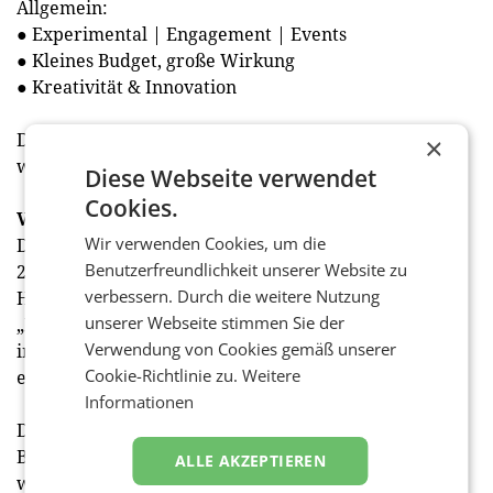
Allgemein:
● Experimental | Engagement | Events
● Kleines Budget, große Wirkung
● Kreativität & Innovation
Details zu den einzelnen Kategorien online auf:
×
www.vamp-award.at/kategorien
Diese Webseite verwendet
Cookies.
Vamp Award auf einen Blick
Wir verwenden Cookies, um die
Die Einreichfrist läuft von 2. Februar bis 31. März
Benutzerfreundlichkeit unserer Website zu
2022. Verliehen werden die Vamp Awards in den vier
verbessern. Durch die weitere Nutzung
Haupt-Kategorien „Ambient Media“,
unserer Webseite stimmen Sie der
„Promotions“, „Digital out of Home“, „Allgemein“ mit
Verwendung von Cookies gemäß unserer
insgesamt elf Subkategorien. Das Einreichtool ist
Cookie-Richtlinie zu.
Weitere
erreichbar unter:
vampaward.submit.to
Informationen
Die Award Show findet am Dienstag, 21. Juni 2022 im
Belvedere 21 statt. Alle Infos zum Vamp Award auf:
ALLE AKZEPTIEREN
www.vamp-award.at (red)