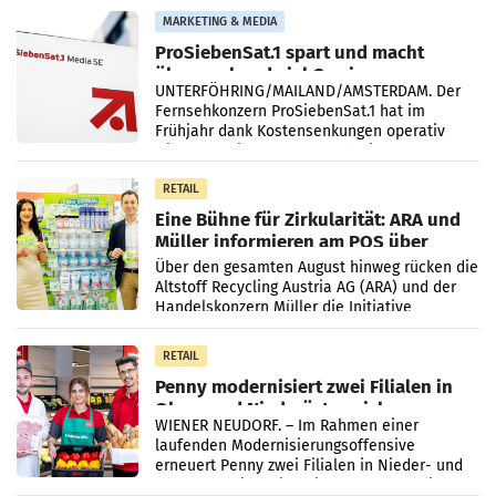
Vergleichszeitraum
MARKETING & MEDIA
ProSiebenSat.1 spart und macht
überraschend viel Gewinn
UNTERFÖHRING/MAILAND/AMSTERDAM. Der
Fernsehkonzern ProSiebenSat.1 hat im
Frühjahr dank Kostensenkungen operativ
wieder Gewinn gemacht und die
Markterwartung deutlich übertroffen.
RETAIL
Eine Bühne für Zirkularität: ARA und
Müller informieren am POS über
Kreislauffähigkeit
Über den gesamten August hinweg rücken die
Altstoff Recycling Austria AG (ARA) und der
Handelskonzern Müller die Initiative
„Kreislauf-Helden“ in allen österreichischen
Müller-Filialen
RETAIL
Penny modernisiert zwei Filialen in
Ober- und Niederösterreich
WIENER NEUDORF. – Im Rahmen einer
laufenden Modernisierungsoffensive
erneuert Penny zwei Filialen in Nieder- und
Oberösterreich. Die beiden Standorte liegen