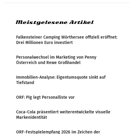
systematische Nachrichten-Manipulation und
Zensur bei der Agentur während der Zeit
Meistgelesene Artikel
Falkensteiner Camping Wörthersee offiziell eröffnet:
Drei Millionen Euro investiert
Personalwechsel im Marketing von Penny
Österreich und Rewe Großhandel
Immobilien-Analyse: Eigentumsquote sinkt auf
Tiefstand
ORF: Pig legt Personalliste vor
Coca-Cola präsentiert weiterentwickelte visuelle
Markenidentität
ORF-Festspielempfang 2026 im Zeichen der