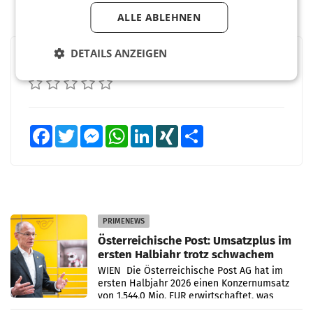
ALLE ABLEHNEN
DETAILS ANZEIGEN
BEWERTEN SIE DIESEN ARTIKEL
Facebook
Twitter
Messenger
WhatsApp
LinkedIn
XING
Teilen
PRIMENEWS
Österreichische Post: Umsatzplus im
ersten Halbjahr trotz schwachem
Briefgeschäft
WIEN Die Österreichische Post AG hat im
ersten Halbjahr 2026 einen Konzernumsatz
von 1.544,0 Mio. EUR erwirtschaftet, was
einem Plus von 3,8 Prozent gegenüber dem