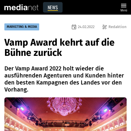
menu
NEWS
Menü
event
draw
24.02.2022
Redaktion
MARKETING & MEDIA
Vamp Award kehrt auf die
Bühne zurück
Der Vamp Award 2022 holt wieder die
ausführenden Agenturen und Kunden hinter
den besten Kampagnen des Landes vor den
Vorhang.