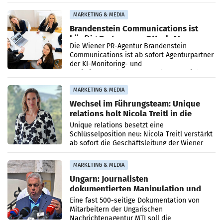
Direktionen abgestimmt werden.
MARKETING & MEDIA
Brandenstein Communications ist
künftig Partner von OtterlyAI
Die Wiener PR-Agentur Brandenstein
Communications ist ab sofort Agenturpartner
der KI-Monitoring- und
Optimierungsplattform OtterlyAI. Damit baut
die Agentur ihr Leistungsportfolio
MARKETING & MEDIA
Wechsel im Führungsteam: Unique
relations holt Nicola Treitl in die
Geschäftsleitung
Unique relations besetzt eine
Schlüsselposition neu: Nicola Treitl verstärkt
ab sofort die Geschäftsleitung der Wiener
PR-Agentur an der Seite von Josef Kalina und
Anna Kalina-Mahr.
MARKETING & MEDIA
Ungarn: Journalisten
dokumentierten Manipulation und
Zensur
Eine fast 500-seitige Dokumentation von
Mitarbeitern der Ungarischen
Nachrichtenagentur MTI soll die