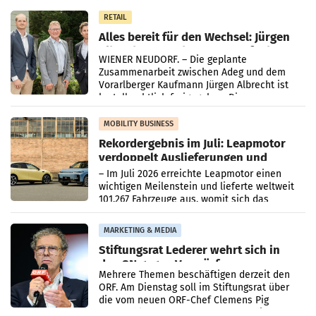
in Haag sowie im rund
RETAIL
Alles bereit für den Wechsel: Jürgen
Albrecht setzt ab 1.1.2027 auf Adeg
WIENER NEUDORF. – Die geplante
Zusammenarbeit zwischen Adeg und dem
Vorarlberger Kaufmann Jürgen Albrecht ist
kartellrechtlich freigegeben: Die
Bundeswettbewerbsbehörde und der
Bundeskartellanwalt
MOBILITY BUSINESS
Rekordergebnis im Juli: Leapmotor
verdoppelt Auslieferungen und
überschreitet die 100.000er-Marke
– Im Juli 2026 erreichte Leapmotor einen
wichtigen Meilenstein und lieferte weltweit
101.267 Fahrzeuge aus, womit sich das
Ergebnis gegenüber Juli 2025 mehr als
verdoppelte (+102
MARKETING & MEDIA
Stiftungsrat Lederer wehrt sich in
den SN gegen Vorwürfe
Mehrere Themen beschäftigen derzeit den
ORF. Am Dienstag soll im Stiftungsrat über
die vom neuen ORF-Chef Clemens Pig
vorgeschlagenen Besetzungen für die