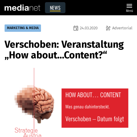
menu
NEWS
Menü
event
draw
24.03.2020
Advertorial
MARKETING & MEDIA
Verschoben: Veranstaltung
„How about…Content?“