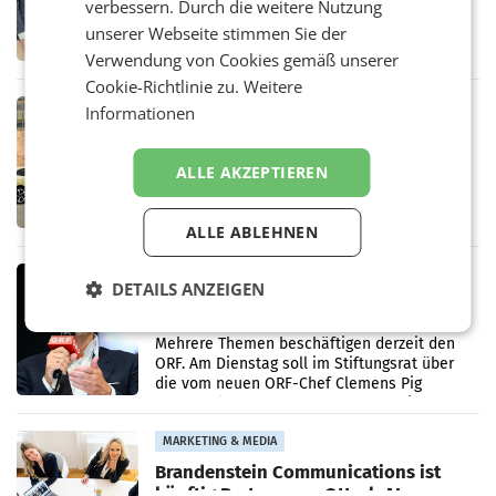
verbessern. Durch die weitere Nutzung
WIENER NEUDORF. – Die geplante
Zusammenarbeit zwischen Adeg und dem
unserer Webseite stimmen Sie der
Vorarlberger Kaufmann Jürgen Albrecht ist
Verwendung von Cookies gemäß unserer
kartellrechtlich freigegeben: Die
Cookie-Richtlinie zu.
Weitere
Bundeswettbewerbsbehörde und der
Bundeskartellanwalt
MOBILITY BUSINESS
Informationen
Rekordergebnis im Juli: Leapmotor
verdoppelt Auslieferungen und
ALLE AKZEPTIEREN
überschreitet die 100.000er-Marke
– Im Juli 2026 erreichte Leapmotor einen
wichtigen Meilenstein und lieferte weltweit
101.267 Fahrzeuge aus, womit sich das
ALLE ABLEHNEN
Ergebnis gegenüber Juli 2025 mehr als
verdoppelte (+102
MARKETING & MEDIA
DETAILS ANZEIGEN
Stiftungsrat Lederer wehrt sich in
den SN gegen Vorwürfe
Mehrere Themen beschäftigen derzeit den
ORF. Am Dienstag soll im Stiftungsrat über
die vom neuen ORF-Chef Clemens Pig
vorgeschlagenen Besetzungen für die
Direktionen abgestimmt werden.
MARKETING & MEDIA
Brandenstein Communications ist
künftig Partner von OtterlyAI