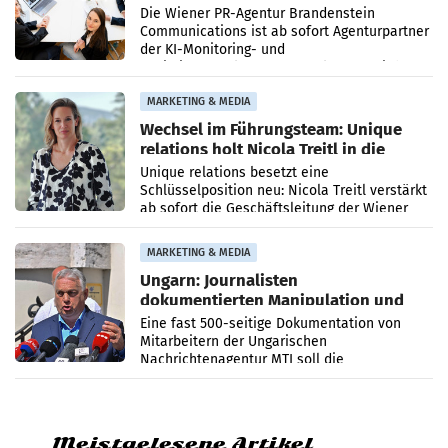
Die Wiener PR-Agentur Brandenstein
Communications ist ab sofort Agenturpartner
der KI-Monitoring- und
Optimierungsplattform OtterlyAI. Damit baut
die Agentur ihr Leistungsportfolio
MARKETING & MEDIA
Wechsel im Führungsteam: Unique
relations holt Nicola Treitl in die
Geschäftsleitung
Unique relations besetzt eine
Schlüsselposition neu: Nicola Treitl verstärkt
ab sofort die Geschäftsleitung der Wiener
PR-Agentur an der Seite von Josef Kalina und
Anna Kalina-Mahr.
MARKETING & MEDIA
Ungarn: Journalisten
dokumentierten Manipulation und
Zensur
Eine fast 500-seitige Dokumentation von
Mitarbeitern der Ungarischen
Nachrichtenagentur MTI soll die
systematische Nachrichten-Manipulation und
Zensur bei der Agentur während der Zeit
Meistgelesene Artikel