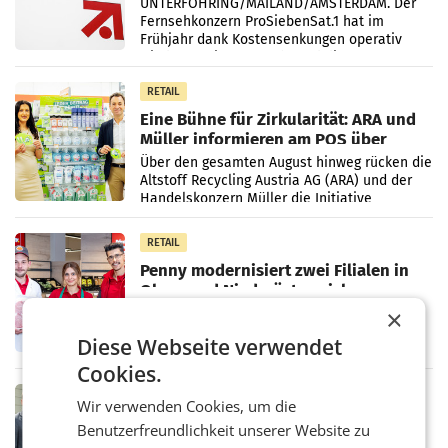
UNTERFÖHRING/MAILAND/AMSTERDAM. Der
Fernsehkonzern ProSiebenSat.1 hat im
Frühjahr dank Kostensenkungen operativ
wieder Gewinn gemacht und die
Markterwartung deutlich übertroffen.
RETAIL
Eine Bühne für Zirkularität: ARA und
Müller informieren am POS über
Kreislauffähigkeit
Über den gesamten August hinweg rücken die
Altstoff Recycling Austria AG (ARA) und der
Handelskonzern Müller die Initiative
„Kreislauf-Helden“ in allen österreichischen
Müller-Filialen
RETAIL
Penny modernisiert zwei Filialen in
Ober- und Niederösterreich
WIENER NEUDORF. – Im Rahmen einer
×
laufenden Modernisierungsoffensive
Diese Webseite verwendet
erneuert Penny zwei Filialen in Nieder- und
Oberösterreich. Die beiden Standorte liegen
Cookies.
in Haag sowie im rund
RETAIL
Wir verwenden Cookies, um die
Alles bereit für den Wechsel: Jürgen
Benutzerfreundlichkeit unserer Website zu
Albrecht setzt ab 1.1.2027 auf Adeg