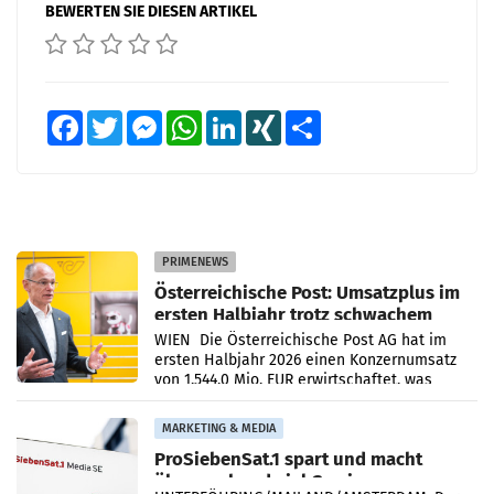
BEWERTEN SIE DIESEN ARTIKEL
Facebook
Twitter
Messenger
WhatsApp
LinkedIn
XING
Teilen
PRIMENEWS
Österreichische Post: Umsatzplus im
ersten Halbjahr trotz schwachem
Briefgeschäft
WIEN Die Österreichische Post AG hat im
ersten Halbjahr 2026 einen Konzernumsatz
von 1.544,0 Mio. EUR erwirtschaftet, was
einem Plus von 3,8 Prozent gegenüber dem
Vergleichszeitraum
MARKETING & MEDIA
ProSiebenSat.1 spart und macht
überraschend viel Gewinn