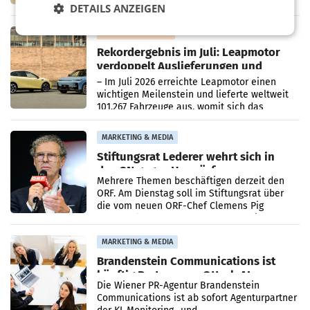
kartellrechtlich freigegeben: Die
DETAILS ANZEIGEN
Bundeswettbewerbsbehörde und der
Bundeskartellanwalt
MOBILITY BUSINESS
Rekordergebnis im Juli: Leapmotor
verdoppelt Auslieferungen und
überschreitet die 100.000er-Marke
– Im Juli 2026 erreichte Leapmotor einen
wichtigen Meilenstein und lieferte weltweit
101.267 Fahrzeuge aus, womit sich das
Ergebnis gegenüber Juli 2025 mehr als
verdoppelte (+102
MARKETING & MEDIA
Stiftungsrat Lederer wehrt sich in
den SN gegen Vorwürfe
Mehrere Themen beschäftigen derzeit den
ORF. Am Dienstag soll im Stiftungsrat über
die vom neuen ORF-Chef Clemens Pig
vorgeschlagenen Besetzungen für die
Direktionen abgestimmt werden.
MARKETING & MEDIA
Brandenstein Communications ist
künftig Partner von OtterlyAI
Die Wiener PR-Agentur Brandenstein
Communications ist ab sofort Agenturpartner