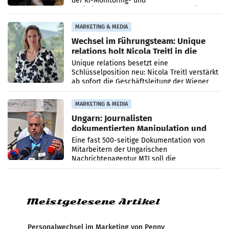
der KI-Monitoring- und
Optimierungsplattform OtterlyAI. Damit baut
die Agentur ihr Leistungsportfolio
MARKETING & MEDIA
Wechsel im Führungsteam: Unique
relations holt Nicola Treitl in die
Geschäftsleitung
Unique relations besetzt eine
Schlüsselposition neu: Nicola Treitl verstärkt
ab sofort die Geschäftsleitung der Wiener
PR-Agentur an der Seite von Josef Kalina und
Anna Kalina-Mahr.
MARKETING & MEDIA
Ungarn: Journalisten
dokumentierten Manipulation und
Zensur
Eine fast 500-seitige Dokumentation von
Mitarbeitern der Ungarischen
Nachrichtenagentur MTI soll die
systematische Nachrichten-Manipulation und
Zensur bei der Agentur während der Zeit
Meistgelesene Artikel
Personalwechsel im Marketing von Penny