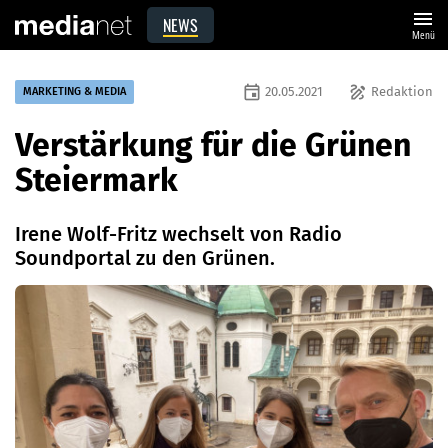
menu
NEWS
Menü
event
draw
20.05.2021
Redaktion
MARKETING & MEDIA
Verstärkung für die Grünen
Steiermark
Irene Wolf-Fritz wechselt von Radio
Soundportal zu den Grünen.