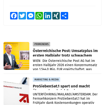
Facebook
Twitter
Messenger
WhatsApp
LinkedIn
XING
Teilen
PRIMENEWS
Österreichische Post: Umsatzplus im
ersten Halbjahr trotz schwachem
Briefgeschäft
WIEN Die Österreichische Post AG hat im
ersten Halbjahr 2026 einen Konzernumsatz
von 1.544,0 Mio. EUR erwirtschaftet, was
einem Plus von 3,8 Prozent gegenüber dem
Vergleichszeitraum
MARKETING & MEDIA
ProSiebenSat.1 spart und macht
überraschend viel Gewinn
UNTERFÖHRING/MAILAND/AMSTERDAM. Der
Fernsehkonzern ProSiebenSat.1 hat im
Frühjahr dank Kostensenkungen operativ