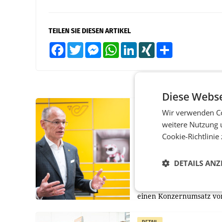
TEILEN SIE DIESEN ARTIKEL
Facebook
Twitter
Messenger
WhatsApp
LinkedIn
XING
Teilen
Diese Webse
PRIMENEWS
Wir verwenden Co
weitere Nutzung 
Österreichische Post
Umsatzplus im erste
Cookie-Richtlinie
Halbjahr trotz schw
Briefgeschäft
DETAILS ANZ
WIEN Die Österreichisch
AG hat im ersten Halbja
einen Konzernumsatz vo
1.544,0 Mio. EUR
erwirtschaftet, was eine