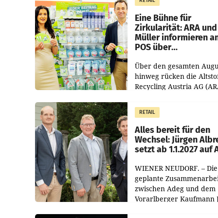
RETAIL
von 3,8 Prozent gegenüb
dem Vergleichszeitraum
Eine Bühne für
Zirkularität: ARA und
Müller informieren a
POS über
Kreislauffähigkeit
Über den gesamten Augu
hinweg rücken die Altsto
Recycling Austria AG (AR
und der Handelskonzern
Müller die Initiative „Krei
RETAIL
Helden“ in allen
österreichischen Müller-F
Alles bereit für den
Wechsel: Jürgen Albr
setzt ab 1.1.2027 auf
WIENER NEUDORF. – Die
geplante Zusammenarbei
zwischen Adeg und dem
Vorarlberger Kaufmann 
Albrecht ist kartellrechtl