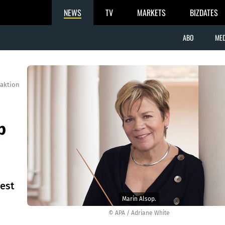
NEWS
TV
MARKETS
BIZDATES
ABO
MED
aktion
p
est
Marin Alsop.
© APA / Adriane White