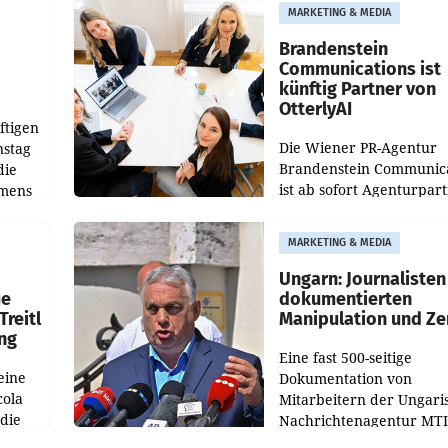
aus, womit sich das Erge
MARKETING & MEDIA
gegenüber Juli 2025 meh
örde
verdoppelte (+102
walt
Brandenstein
Communications ist
künftig Partner von
OtterlyAI
ftigen
Die Wiener PR-Agentur
nstag
Brandenstein Communica
die
ist ab sofort Agenturpar
emens
der KI-Monitoring- und
Optimierungsplattform
MARKETING & MEDIA
OtterlyAI. Damit baut di
Agentur ihr Leistungspor
Ungarn: Journalisten
ue
dokumentierten
Treitl
Manipulation und Ze
ung
Eine fast 500-seitige
eine
Dokumentation von
cola
Mitarbeitern der Ungari
 die
Nachrichtenagentur MTI 
ener
die systematische Nachri