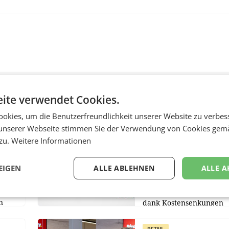
ite verwendet Cookies.
MARKETING & MEDIA
okies, um die Benutzerfreundlichkeit unserer Website zu verbes
unserer Webseite stimmen Sie der Verwendung von Cookies gem
:
ProSiebenSat.1 spar
n
macht überraschend 
 zu.
Weitere Informationen
achem
Gewinn
EIGEN
ALLE ABLEHNEN
ALLE A
UNTERFÖHRING/MAILA
e Post
Der Fernsehkonzern
hr 2026
ProSiebenSat.1 hat im F
n
dank Kostensenkungen
operativ wieder Gewinn
m Plus
gemacht und die