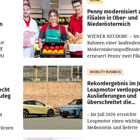
RETAIL
er
Markterwartung deutlic
übertroffen.
Penny modernisiert 
Filialen in Ober- und
m
Niederösterreich
WIENER NEUDORF. – Im
st
Rahmen einer laufenden
ff
Modernisierungsoffensiv
A)
erneuert Penny zwei Fili
Nieder- und Oberösterre
slauf-
Die beiden Standorte lie
MOBILITY BUSINESS
Haag sowie im rund
ilialen
Rekordergebnis im Ju
echt
Leapmotor verdoppe
 Adeg
Auslieferungen und
überschreitet die
100.000er-Marke
– Im Juli 2026 erreichte
t
Leapmotor einen wichti
Meilenstein und lieferte
Jürgen
weltweit 101.267 Fahrze
ich