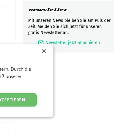
newsletter
Mit unseren News bleiben Sie am Puls der
Zeit! Melden Sie sich jetzt für unseren
gratis Newsletter an.
mark_email_read
Newsletter jetzt abonnieren
×
sern. Durch die
äß unserer
t und
viel
KZEPTIEREN
ND/AMSTERDAM.
rühjahr