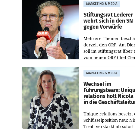
freigegeben: Die
MARKETING & MEDIA
Bundeswettbewerbsbeh
und der Bundeskartellan
Stiftungsrat Lederer
wehrt sich in den SN
gegen Vorwürfe
Mehrere Themen beschä
derzeit den ORF. Am Die
soll im Stiftungsrat über 
vom neuen ORF-Chef Cl
Pig vorgeschlagenen
Besetzungen für die
MARKETING & MEDIA
Direktionen abgestimmt
werden.
Wechsel im
Führungsteam: Uniq
relations holt Nicola 
in die Geschäftsleit
Unique relations besetzt 
Schlüsselposition neu: Ni
Treitl verstärkt ab sofort
Geschäftsleitung der Wi