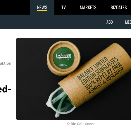
NEWS
TV
MARKETS
BIZDATES
ABO
MED
aktion
ed-
© Die Goldkinder