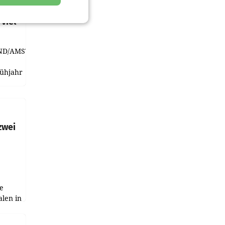
t und
viel
ND/AMSTERDAM.
rühjahr
h
zwei
e
alen in
ich.
gen in