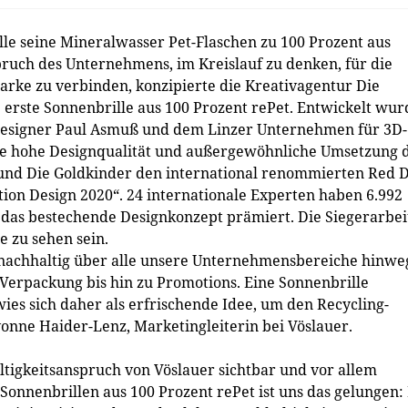
lle seine Mineralwasser Pet-Flaschen zu 100 Prozent aus
pruch des Unternehmens, im Kreislauf zu denken, für die
rke zu verbinden, konzipierte die Kreativagentur Die
 erste Sonnenbrille aus 100 Prozent rePet. Entwickelt wu
esigner Paul Asmuß und dem Linzer Unternehmen für 3D-
die hohe Designqualität und außergewöhnliche Umsetzung 
und Die Goldkinder den international renommierten Red 
ion Design 2020“. 24 internationale Experten haben 6.992
das bestechende Designkonzept prämiert. Die Siegerarbei
 zu sehen sein.
t nachhaltig über alle unsere Unternehmensbereiche hinwe
Verpackung bis hin zu Promotions. Eine Sonnenbrille
ies sich daher als erfrischende Idee, um den Recycling-
onne Haider-Lenz, Marketingleiterin bei Vöslauer.
tigkeitsanspruch von Vöslauer sichtbar und vor allem
Sonnenbrillen aus 100 Prozent rePet ist uns das gelungen: