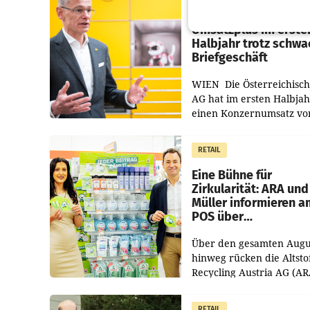
Österreichische Post
Umsatzplus im erste
Halbjahr trotz schw
Briefgeschäft
WIEN Die Österreichisch
AG hat im ersten Halbja
einen Konzernumsatz vo
1.544,0 Mio. EUR
erwirtschaftet, was eine
RETAIL
von 3,8 Prozent gegenüb
dem Vergleichszeitraum
Eine Bühne für
Zirkularität: ARA und
Müller informieren a
POS über
Kreislauffähigkeit
Über den gesamten Augu
hinweg rücken die Altsto
Recycling Austria AG (AR
und der Handelskonzern
Müller die Initiative „Krei
RETAIL