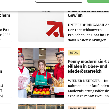
:
ProSiebenSat.1 spar
n
macht überraschend 
achem
Gewinn
UNTERFÖHRING/MAILA
e Post
Der Fernsehkonzern
hr 2026
ProSiebenSat.1 hat im F
n
dank Kostensenkungen
operativ wieder Gewinn
m Plus
gemacht und die
RETAIL
er
Markterwartung deutlic
übertroffen.
Penny modernisiert 
Filialen in Ober- und
m
Niederösterreich
WIENER NEUDORF. – Im
st
Rahmen einer laufenden
ff
Modernisierungsoffensiv
A)
erneuert Penny zwei Fili
Nieder- und Oberösterre
slauf-
Die beiden Standorte lie
MOBILITY BUSINESS