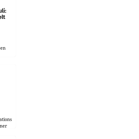
li:
lt
gen
uge
bnis
r als
tions
tner