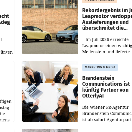
Haag sowie im rund
ilialen
Rekordergebnis im Ju
echt
Leapmotor verdoppe
 Adeg
Auslieferungen und
überschreitet die
100.000er-Marke
– Im Juli 2026 erreichte
t
Leapmotor einen wichti
Meilenstein und lieferte
Jürgen
weltweit 101.267 Fahrze
ich
aus, womit sich das Erge
MARKETING & MEDIA
gegenüber Juli 2025 meh
örde
verdoppelte (+102
walt
Brandenstein
Communications ist
künftig Partner von
OtterlyAI
ftigen
Die Wiener PR-Agentur
nstag
Brandenstein Communica
die
ist ab sofort Agenturpar
emens
der KI-Monitoring- und
Optimierungsplattform