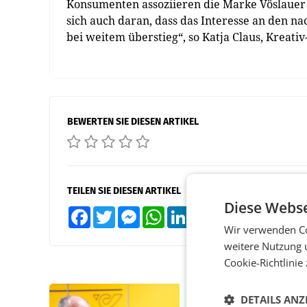
Konsumenten assoziieren die Marke Vöslauer m
sich auch daran, dass das Interesse an den n
bei weitem überstieg“, so Katja Claus, Kreati
BEWERTEN SIE DIESEN ARTIKEL
TEILEN SIE DIESEN ARTIKEL
Diese Webse
Facebook
Twitter
Messenger
WhatsApp
LinkedIn
XING
Teilen
Wir verwenden Co
weitere Nutzung 
Cookie-Richtlinie
DETAILS ANZ
PRIMENEWS