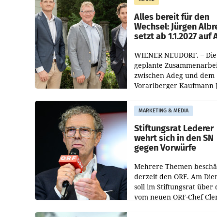
Helden“ in allen
österreichischen Müller-F
Alles bereit für den
Wechsel: Jürgen Albr
setzt ab 1.1.2027 auf
WIENER NEUDORF. – Die
geplante Zusammenarbei
zwischen Adeg und dem
Vorarlberger Kaufmann 
Albrecht ist kartellrechtl
freigegeben: Die
MARKETING & MEDIA
Bundeswettbewerbsbeh
und der Bundeskartellan
Stiftungsrat Lederer
wehrt sich in den SN
gegen Vorwürfe
Mehrere Themen beschä
derzeit den ORF. Am Die
soll im Stiftungsrat über 
vom neuen ORF-Chef Cl
Pig vorgeschlagenen