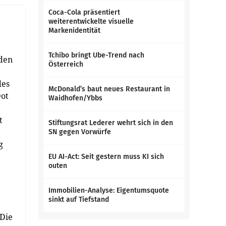
Coca-Cola präsentiert
weiterentwickelte visuelle
Markenidentität
Tchibo bringt Ube-Trend nach
rden
Österreich
des
McDonald’s baut neues Restaurant in
Dot
Waidhofen/Ybbs
t
Stiftungsrat Lederer wehrt sich in den
SN gegen Vorwürfe
g
EU AI-Act: Seit gestern muss KI sich
outen
Immobilien-Analyse: Eigentumsquote
sinkt auf Tiefstand
 Die