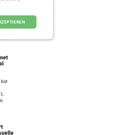
KZEPTIEREN
hnet
al
 hat
(1.
in
haftet.
leich
rt
suelle