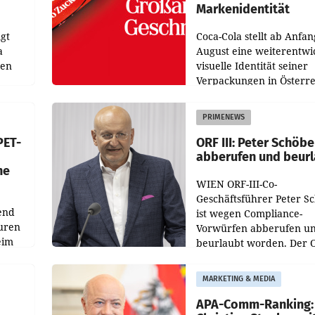
Markenidentität
gt
Coca-Cola stellt ab Anfan
a
August eine weiterentwi
nen
visuelle Identität seiner
Verpackungen in Österre
 den
vor. Im Mittelpunkt des
ens
Redesigns stehen zentral
PRIMENEWS
ozent
Gestaltungselemente
PET-
ORF III: Peter Schöbe
abberufen und beur
he
WIEN ORF-III-Co-
Geschäftsführer Peter S
end
ist wegen Compliance-
uren
Vorwürfen abberufen u
eim
beurlaubt worden. Der 
bestätigte gegenüber de
uer zu
entsprechende
MARKETING & MEDIA
hsen
Medienberichte.
APA-Comm-Ranking: