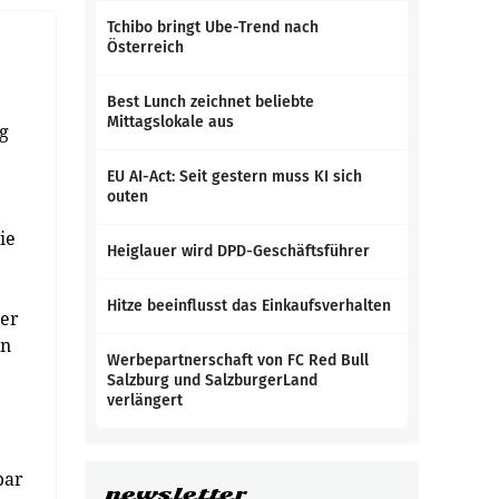
Tchibo bringt Ube-Trend nach
Österreich
Best Lunch zeichnet beliebte
Mittagslokale aus
ag
EU AI-Act: Seit gestern muss KI sich
outen
ie
Heiglauer wird DPD-Geschäftsführer
Hitze beeinflusst das Einkaufsverhalten
her
en
Werbepartnerschaft von FC Red Bull
Salzburg und SalzburgerLand
verlängert
bar
newsletter