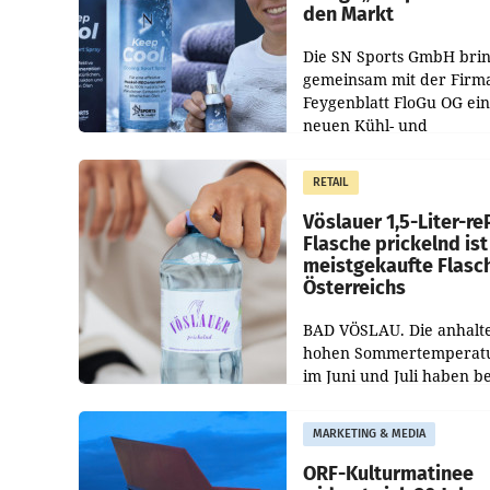
den Markt
Die SN Sports GmbH brin
gemeinsam mit der Firm
Feygenblatt FloGu OG ei
neuen Kühl- und
Regenerations-Spray auf
Markt. Das Produkt nam
RETAIL
„Keep Cool“ ist zu 100 Pr
Vöslauer 1,5-Liter-re
Flasche prickelnd ist
meistgekaufte Flasc
Österreichs
BAD VÖSLAU. Die anhalt
hohen Sommertemperat
im Juni und Juli haben b
niederösterreichischen
Getränkehersteller Vösla
MARKETING & MEDIA
deutlichen Absatzzuwäc
geführt. Während
ORF-Kulturmatinee