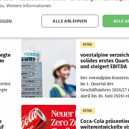
 zu.
Weitere Informationen
EIGEN
ALLE ABLEHNEN
ALLE A
RETAIL
wegte
voestalpine verzeic
im
solides erstes Quart
und steigert EBITDA
Der voestalpine-Konzern
ortive
im 1. Quartal des
egte
Geschäftsjahres 2026/27 
April bis 30. Juni 2026) e
aten
solides Ergebnis erwirtsc
 das
Der Umsatz stieg im Verg
RETAIL
wie
zur Vorjahresperiode
s
Coca-Cola präsentie
uf
weiterentwickelte vi