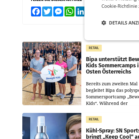
Cookie-Richtlinie
Facebook
Twitter
Messenger
WhatsApp
LinkedIn
XING
Teilen
DETAILS ANZ
RETAIL
Bipa unterstützt Be
Kids Sommercamps 
Osten Österreichs
Bereits zum zweiten Mal
begleitet Bipa das polysp
Sommersportcamp „Bew
Kids“. Während der
Campwochen in den Mon
Juli und August versorgt
RETAIL
Unternehmen Kinder so
Kühl-Spray: SN Sport
bringt „Keep Cool“ a