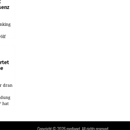
t
senz
anking
e
ölf
ysiert,
nd
rtet
ne
r dran
ildung
 hat
des
t.
Copyright © 2026 medianet. All rights reserved.