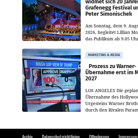
widmet sich 20 Jahre
Grafenegg Festival u
Peter Simonischek
Am Sonntag, dem 9. Aug
2026, begleitet Lillian M
das Publikum ab 9.05 Uh
durch die ORF-
„Kulturmatinee“. Die Se
MARKETING & MEDIA
startet mit der Dokument
„20 Jahre Grafenegg
Prozess zu Warner-
Übernahme erst im 
2027
LOS ANGELES Die geplan
Übernahme des Hollywo
Urgesteins Warner Broth
durch den Rivalen Para
wird noch lange in der
Schwebe bleiben. Eine
Richterin setzte den Proz
Archiv
Datenschutzrichtlinien
Offenlegung
Impressum