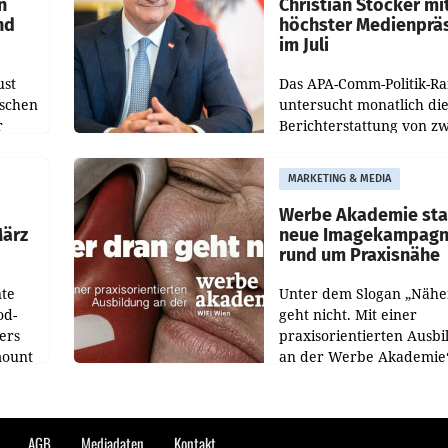
n
Christian Stocker mi
nd
höchster Medienprä
im Juli
ust
Das APA-Comm-Politik-R
oschen
untersucht monatlich di
r
Berichterstattung von zw
österreichischen
ndung
Tageszeitungen und anal
MARKETING & MEDIA
ation
welche Politikerinnen u
Politiker Österreichs die
Werbe Akademie sta
März
neue Imagekampag
rund um Praxisnähe
te
Unter dem Slogan „Nähe
od-
geht nicht. Mit einer
ers
praxisorientierten Ausb
mount
an der Werbe Akademie“
die Bildungseinrichtung 
WIFI Wien eine neue
ess zu
Imagekampagne gestarte
AGB
Mediadaten
Kontakt