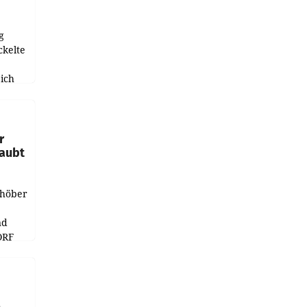
g
ckelte
ich
e
r
laubt
chöber
nd
ORF
r APA