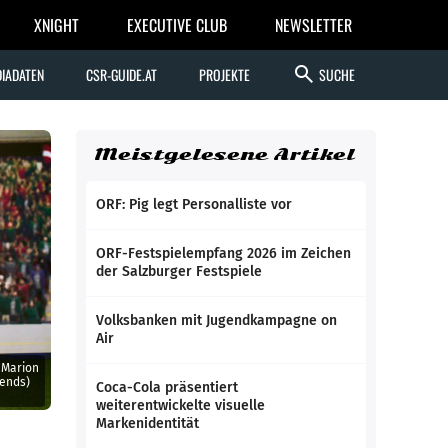
XNIGHT
EXECUTIVE CLUB
NEWSLETTER
search
IADATEN
CSR-GUIDE.AT
PROJEKTE
SUCHE
Meistgelesene Artikel
ORF: Pig legt Personalliste vor
ORF-Festspielempfang 2026 im Zeichen
der Salzburger Festspiele
Volksbanken mit Jugendkampagne on
Air
 Marion
iends)
Coca-Cola präsentiert
weiterentwickelte visuelle
Markenidentität