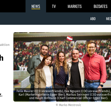
NEWS
TV
MARKETS
BIZDATES
ABO
MED
aktion
h
Felix Maurer (ECD vorauerfriends), Eva Nguyen (COO vorauerfriends),
.
Karl (Marketingleiterin Egger Bier), Markus Seiringer (CEO vorauerfr
und Ralph Hofmann (Chief Commercial Officer Egger Bier).
© Marko Mestrovic