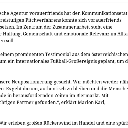
che Agentur vorauerfriends hat den Kommunikationsetat
eistufigen Pitchverfahrens konnte sich vorauerfriends
setzen. Im Zentrum der Zusammenarbeit steht eine
ie Haltung, Gemeinschaft und emotionale Relevanz im Allt
n soll.
t einem prominenten Testimonial aus dem österreichischen
um ein internationales Fußball-Großereignis geplant, um d
nsere Neupositionierung gesucht. Wir möchten wieder nä
 Es geht darum, authentisch zu bleiben und die Mensch
ade in herausfordernden Zeiten im Biermarkt. Mit
htigen Partner gefunden.“, erklärt Marion Karl,
 Wir erleben großen Rückenwind im Handel und eine spür