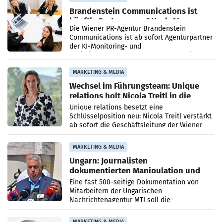
Brandenstein Communications ist
künftig Partner von OtterlyAI
Die Wiener PR-Agentur Brandenstein
Communications ist ab sofort Agenturpartner
der KI-Monitoring- und
Optimierungsplattform OtterlyAI. Damit baut
die Agentur ihr Leistungsportfolio
MARKETING & MEDIA
Wechsel im Führungsteam: Unique
relations holt Nicola Treitl in die
Geschäftsleitung
Unique relations besetzt eine
Schlüsselposition neu: Nicola Treitl verstärkt
ab sofort die Geschäftsleitung der Wiener
PR-Agentur an der Seite von Josef Kalina und
Anna Kalina-Mahr.
MARKETING & MEDIA
Ungarn: Journalisten
dokumentierten Manipulation und
Zensur
Eine fast 500-seitige Dokumentation von
Mitarbeitern der Ungarischen
Nachrichtenagentur MTI soll die
systematische Nachrichten-Manipulation und
Zensur bei der Agentur während der Zeit
MARKETING & MEDIA