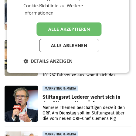
Alles bereit für den Wechsel: Jürgen
Cookie-Richtlinie zu.
Weitere
Albrecht setzt ab 1.1.2027 auf Adeg
Informationen
WIENER NEUDORF. – Die geplante
Zusammenarbeit zwischen Adeg und dem
Vorarlberger Kaufmann Jürgen Albrecht ist
ALLE AKZEPTIEREN
kartellrechtlich freigegeben: Die
Bundeswettbewerbsbehörde und der
Bundeskartellanwalt
MOBILITY BUSINESS
ALLE ABLEHNEN
Rekordergebnis im Juli: Leapmotor
verdoppelt Auslieferungen und
DETAILS ANZEIGEN
überschreitet die 100.000er-Marke
– Im Juli 2026 erreichte Leapmotor einen
wichtigen Meilenstein und lieferte weltweit
101.267 Fahrzeuge aus, womit sich das
Ergebnis gegenüber Juli 2025 mehr als
verdoppelte (+102
MARKETING & MEDIA
Stiftungsrat Lederer wehrt sich in
den SN gegen Vorwürfe
Mehrere Themen beschäftigen derzeit den
ORF. Am Dienstag soll im Stiftungsrat über
die vom neuen ORF-Chef Clemens Pig
vorgeschlagenen Besetzungen für die
Direktionen abgestimmt werden.
MARKETING & MEDIA