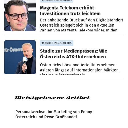
Magenta Telekom erhöht
Investitionen trotz leichtem
Umsatzrückgang
Der anhaltende Druck auf den Digitalstandort
Österreich spiegelt sich in den aktuellen
Zahlen von Magenta Telekom wider. In den
ersten sechs Monaten des laufenden Jahres
verzeichnete
MARKETING & MEDIA
Studie zur Medienpräsenz: Wie
Österreichs ATX-Unternehmen
international wahrgenommen
Österreichs börsennotierte Unternehmen
werden
agieren längst auf internationalen Märkten.
Eine neue internationale
Medienresonanzanalyse untersucht die
weltweite Berichterstattung über
Meistgelesene Artikel
Personalwechsel im Marketing von Penny
Österreich und Rewe Großhandel