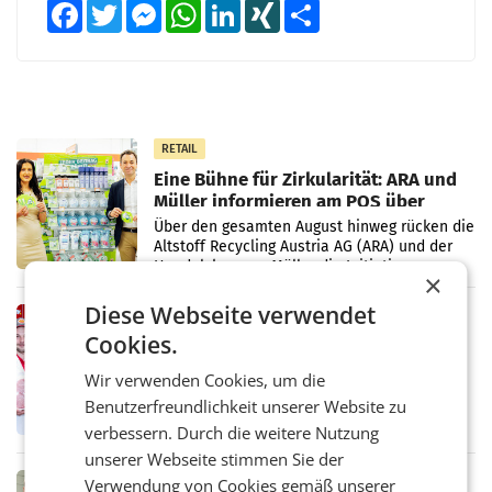
Facebook
Twitter
Messenger
WhatsApp
LinkedIn
XING
Teilen
RETAIL
Eine Bühne für Zirkularität: ARA und
Müller informieren am POS über
Kreislauffähigkeit
Über den gesamten August hinweg rücken die
Altstoff Recycling Austria AG (ARA) und der
Handelskonzern Müller die Initiative
×
„Kreislauf-Helden“ in allen österreichischen
Müller-Filialen
Diese Webseite verwendet
RETAIL
Cookies.
Penny modernisiert zwei Filialen in
Ober- und Niederösterreich
Wir verwenden Cookies, um die
WIENER NEUDORF. – Im Rahmen einer
laufenden Modernisierungsoffensive
Benutzerfreundlichkeit unserer Website zu
erneuert Penny zwei Filialen in Nieder- und
verbessern. Durch die weitere Nutzung
Oberösterreich. Die beiden Standorte liegen
unserer Webseite stimmen Sie der
in Haag sowie im rund
RETAIL
Verwendung von Cookies gemäß unserer