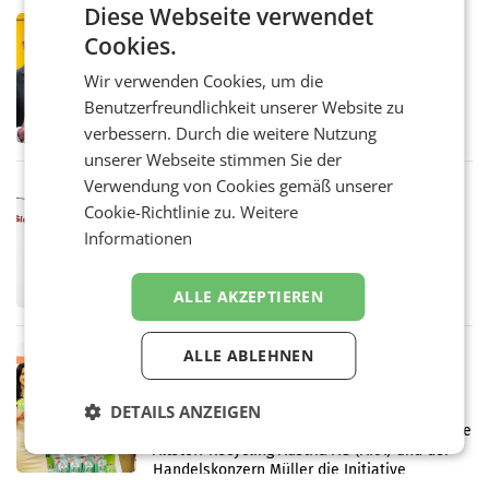
Diese Webseite verwendet
PRIMENEWS
Cookies.
Österreichische Post: Umsatzplus im
ersten Halbjahr trotz schwachem
Wir verwenden Cookies, um die
Briefgeschäft
WIEN Die Österreichische Post AG hat im
Benutzerfreundlichkeit unserer Website zu
ersten Halbjahr 2026 einen Konzernumsatz
verbessern. Durch die weitere Nutzung
von 1.544,0 Mio. EUR erwirtschaftet, was
unserer Webseite stimmen Sie der
einem Plus von 3,8 Prozent gegenüber dem
Vergleichszeitraum
Verwendung von Cookies gemäß unserer
MARKETING & MEDIA
Cookie-Richtlinie zu.
Weitere
ProSiebenSat.1 spart und macht
Informationen
überraschend viel Gewinn
UNTERFÖHRING/MAILAND/AMSTERDAM. Der
Fernsehkonzern ProSiebenSat.1 hat im
ALLE AKZEPTIEREN
Frühjahr dank Kostensenkungen operativ
wieder Gewinn gemacht und die
Markterwartung deutlich übertroffen.
ALLE ABLEHNEN
RETAIL
Eine Bühne für Zirkularität: ARA und
Müller informieren am POS über
DETAILS ANZEIGEN
Kreislauffähigkeit
Über den gesamten August hinweg rücken die
Altstoff Recycling Austria AG (ARA) und der
Handelskonzern Müller die Initiative