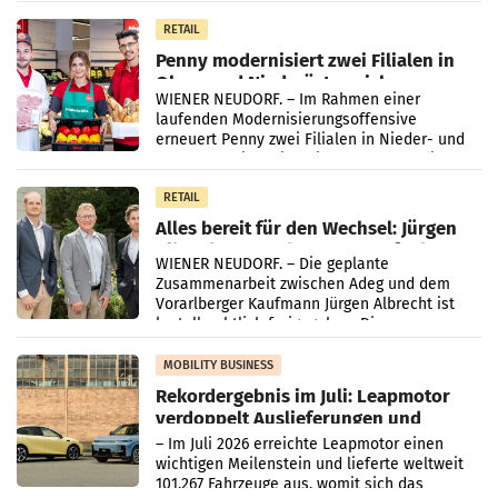
„Kreislauf-Helden“ in allen österreichischen
Müller-Filialen
RETAIL
Penny modernisiert zwei Filialen in
Ober- und Niederösterreich
WIENER NEUDORF. – Im Rahmen einer
laufenden Modernisierungsoffensive
erneuert Penny zwei Filialen in Nieder- und
Oberösterreich. Die beiden Standorte liegen
in Haag sowie im rund
RETAIL
Alles bereit für den Wechsel: Jürgen
Albrecht setzt ab 1.1.2027 auf Adeg
WIENER NEUDORF. – Die geplante
Zusammenarbeit zwischen Adeg und dem
Vorarlberger Kaufmann Jürgen Albrecht ist
kartellrechtlich freigegeben: Die
Bundeswettbewerbsbehörde und der
Bundeskartellanwalt
MOBILITY BUSINESS
Rekordergebnis im Juli: Leapmotor
verdoppelt Auslieferungen und
überschreitet die 100.000er-Marke
– Im Juli 2026 erreichte Leapmotor einen
wichtigen Meilenstein und lieferte weltweit
101.267 Fahrzeuge aus, womit sich das