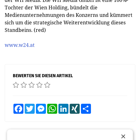
der WH Media. Die WH Media GmbH ist eine 100%-
Tochter der Wien Holding, bündelt die
Medienunternehmungen des Konzerns und kümmert
sich um die strategische Weiterentwicklung dieses
Standbeins. (red)
www.w24.at
BEWERTEN SIE DIESEN ARTIKEL
Facebook
Twitter
Messenger
WhatsApp
LinkedIn
XING
Teilen
×