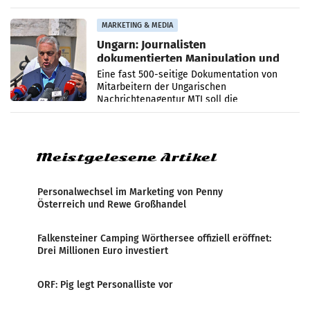
PR-Agentur an der Seite von Josef Kalina und
Anna Kalina-Mahr.
MARKETING & MEDIA
Ungarn: Journalisten
dokumentierten Manipulation und
Zensur
Eine fast 500-seitige Dokumentation von
Mitarbeitern der Ungarischen
Nachrichtenagentur MTI soll die
systematische Nachrichten-Manipulation und
Zensur bei der Agentur während der Zeit
Meistgelesene Artikel
Personalwechsel im Marketing von Penny
Österreich und Rewe Großhandel
Falkensteiner Camping Wörthersee offiziell eröffnet:
Drei Millionen Euro investiert
ORF: Pig legt Personalliste vor