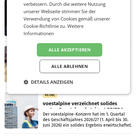
MARKETING & MEDIA
verbessern. Durch die weitere Nutzung
Stiftungsrat Lederer wehrt sich in
unserer Webseite stimmen Sie der
den SN gegen Vorwürfe
Verwendung von Cookies gemäß unserer
Mehrere Themen beschäftigen derzeit den
Cookie-Richtlinie zu.
Weitere
ORF. Am Dienstag soll im Stiftungsrat über
Informationen
die vom neuen ORF-Chef Clemens Pig
vorgeschlagenen Besetzungen für die
Direktionen abgestimmt werden.
ALLE AKZEPTIEREN
RETAIL
Bipa unterstützt Bewegte Kids
Sommercamps im Osten Österreichs
ALLE ABLEHNEN
Bereits zum zweiten Mal begleitet Bipa das
polysportive Sommersportcamp „Bewegte
Kids“. Während der Campwochen in den
DETAILS ANZEIGEN
Monaten Juli und August versorgt das
Unternehmen Kinder sowie
RETAIL
voestalpine verzeichnet solides
erstes Quartal und steigert EBITDA
Der voestalpine-Konzern hat im 1. Quartal
des Geschäftsjahres 2026/27 (1. April bis 30.
Juni 2026) ein solides Ergebnis erwirtschaftet.
Der Umsatz stieg im Vergleich zur
Vorjahresperiode