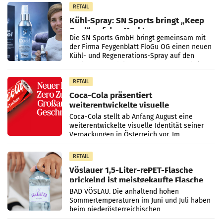
RETAIL
Kühl-Spray: SN Sports bringt „Keep
Cool“ auf den Markt
Die SN Sports GmbH bringt gemeinsam mit
der Firma Feygenblatt FloGu OG einen neuen
Kühl- und Regenerations-Spray auf den
Markt. Das Produkt namens „Keep Cool“ ist zu
100 Prozent
RETAIL
Coca-Cola präsentiert
weiterentwickelte visuelle
Markenidentität
Coca-Cola stellt ab Anfang August eine
weiterentwickelte visuelle Identität seiner
Verpackungen in Österreich vor. Im
Mittelpunkt des Redesigns stehen zentrale
Gestaltungselemente
RETAIL
Vöslauer 1,5-Liter-rePET-Flasche
prickelnd ist meistgekaufte Flasche
Österreichs
BAD VÖSLAU. Die anhaltend hohen
Sommertemperaturen im Juni und Juli haben
beim niederösterreichischen
Getränkehersteller Vöslauer zu deutlichen