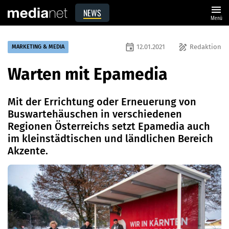
menu
NEWS
Menü
event
draw
12.01.2021
Redaktion
MARKETING & MEDIA
Warten mit Epamedia
Mit der Errichtung oder Erneuerung von
Buswartehäuschen in verschiedenen
Regionen Österreichs setzt Epamedia auch
im kleinstädtischen und ländlichen Bereich
Akzente.