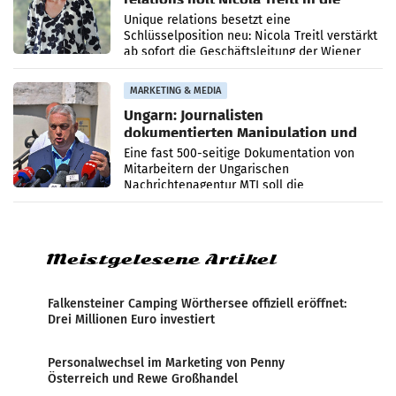
Geschäftsleitung
Unique relations besetzt eine
Schlüsselposition neu: Nicola Treitl verstärkt
ab sofort die Geschäftsleitung der Wiener
PR-Agentur an der Seite von Josef Kalina und
Anna Kalina-Mahr.
MARKETING & MEDIA
Ungarn: Journalisten
dokumentierten Manipulation und
Zensur
Eine fast 500-seitige Dokumentation von
Mitarbeitern der Ungarischen
Nachrichtenagentur MTI soll die
systematische Nachrichten-Manipulation und
Zensur bei der Agentur während der Zeit
Meistgelesene Artikel
Falkensteiner Camping Wörthersee offiziell eröffnet:
Drei Millionen Euro investiert
Personalwechsel im Marketing von Penny
Österreich und Rewe Großhandel