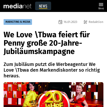
menu
NEWS
Menü
event
draw
16.01.2023
Redaktion
MARKETING & MEDIA
We Love \Tbwa feiert für
Penny große 20-Jahre-
Jubiläumskampagne
Zum Jubiläum putzt die Werbeagentur We
Love \Tbwa den Markendiskonter so richtig
heraus.