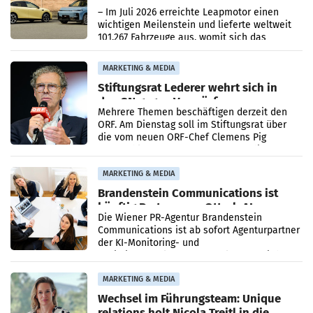
überschreitet die 100.000er-Marke
– Im Juli 2026 erreichte Leapmotor einen
wichtigen Meilenstein und lieferte weltweit
101.267 Fahrzeuge aus, womit sich das
Ergebnis gegenüber Juli 2025 mehr als
verdoppelte (+102
MARKETING & MEDIA
Stiftungsrat Lederer wehrt sich in
den SN gegen Vorwürfe
Mehrere Themen beschäftigen derzeit den
ORF. Am Dienstag soll im Stiftungsrat über
die vom neuen ORF-Chef Clemens Pig
vorgeschlagenen Besetzungen für die
Direktionen abgestimmt werden.
MARKETING & MEDIA
Brandenstein Communications ist
künftig Partner von OtterlyAI
Die Wiener PR-Agentur Brandenstein
Communications ist ab sofort Agenturpartner
der KI-Monitoring- und
Optimierungsplattform OtterlyAI. Damit baut
die Agentur ihr Leistungsportfolio
MARKETING & MEDIA
Wechsel im Führungsteam: Unique
relations holt Nicola Treitl in die