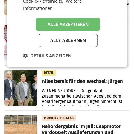
Cookie-Richtlinie zu.
Weitere
Kreislauffähigkeit
Über den gesamten August hinweg rücken die
Informationen
Altstoff Recycling Austria AG (ARA) und der
Handelskonzern Müller die Initiative
„Kreislauf-Helden“ in allen österreichischen
ALLE AKZEPTIEREN
Müller-Filialen
RETAIL
Penny modernisiert zwei Filialen in
ALLE ABLEHNEN
Ober- und Niederösterreich
WIENER NEUDORF. – Im Rahmen einer
laufenden Modernisierungsoffensive
DETAILS ANZEIGEN
erneuert Penny zwei Filialen in Nieder- und
Oberösterreich. Die beiden Standorte liegen
in Haag sowie im rund
RETAIL
Alles bereit für den Wechsel: Jürgen
Albrecht setzt ab 1.1.2027 auf Adeg
WIENER NEUDORF. – Die geplante
Zusammenarbeit zwischen Adeg und dem
Vorarlberger Kaufmann Jürgen Albrecht ist
kartellrechtlich freigegeben: Die
Bundeswettbewerbsbehörde und der
Bundeskartellanwalt
MOBILITY BUSINESS
Rekordergebnis im Juli: Leapmotor
verdoppelt Auslieferungen und