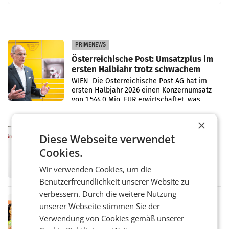
PRIMENEWS
Österreichische Post: Umsatzplus im
ersten Halbjahr trotz schwachem
Briefgeschäft
WIEN Die Österreichische Post AG hat im
ersten Halbjahr 2026 einen Konzernumsatz
von 1.544,0 Mio. EUR erwirtschaftet, was
einem Plus von 3,8 Prozent gegenüber dem
Vergleichszeitraum
×
MARKETING & MEDIA
ProSiebenSat.1 spart und macht
Diese Webseite verwendet
überraschend viel Gewinn
Cookies.
UNTERFÖHRING/MAILAND/AMSTERDAM. Der
Fernsehkonzern ProSiebenSat.1 hat im
Wir verwenden Cookies, um die
Frühjahr dank Kostensenkungen operativ
Benutzerfreundlichkeit unserer Website zu
wieder Gewinn gemacht und die
Markterwartung deutlich übertroffen.
verbessern. Durch die weitere Nutzung
RETAIL
unserer Webseite stimmen Sie der
Eine Bühne für Zirkularität: ARA und
Verwendung von Cookies gemäß unserer
Müller informieren am POS über