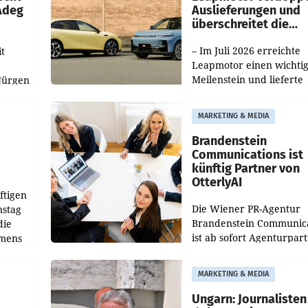
 Adeg
Auslieferungen und
überschreitet die
100.000er-Marke
– Im Juli 2026 erreichte
t
Leapmotor einen wichti
Meilenstein und lieferte
Jürgen
weltweit 101.267 Fahrze
ich
aus, womit sich das Erge
MARKETING & MEDIA
gegenüber Juli 2025 meh
örde
verdoppelte (+102
walt
Brandenstein
Communications ist
künftig Partner von
OtterlyAI
ftigen
Die Wiener PR-Agentur
nstag
Brandenstein Communica
die
ist ab sofort Agenturpar
emens
der KI-Monitoring- und
Optimierungsplattform
MARKETING & MEDIA
OtterlyAI. Damit baut di
Agentur ihr Leistungspor
Ungarn: Journalisten