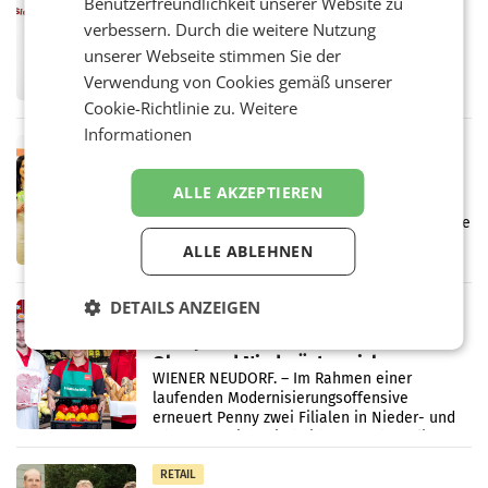
Benutzerfreundlichkeit unserer Website zu
ProSiebenSat.1 spart und macht
verbessern. Durch die weitere Nutzung
überraschend viel Gewinn
UNTERFÖHRING/MAILAND/AMSTERDAM. Der
unserer Webseite stimmen Sie der
Fernsehkonzern ProSiebenSat.1 hat im
Verwendung von Cookies gemäß unserer
Frühjahr dank Kostensenkungen operativ
Cookie-Richtlinie zu.
Weitere
wieder Gewinn gemacht und die
Markterwartung deutlich übertroffen.
Informationen
RETAIL
Eine Bühne für Zirkularität: ARA und
ALLE AKZEPTIEREN
Müller informieren am POS über
Kreislauffähigkeit
Über den gesamten August hinweg rücken die
Altstoff Recycling Austria AG (ARA) und der
ALLE ABLEHNEN
Handelskonzern Müller die Initiative
„Kreislauf-Helden“ in allen österreichischen
Müller-Filialen
DETAILS ANZEIGEN
RETAIL
Penny modernisiert zwei Filialen in
Ober- und Niederösterreich
WIENER NEUDORF. – Im Rahmen einer
laufenden Modernisierungsoffensive
erneuert Penny zwei Filialen in Nieder- und
Oberösterreich. Die beiden Standorte liegen
in Haag sowie im rund
RETAIL