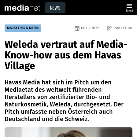
menu
NEWS
Menü
event
draw
08.02.2022
Redaktion
MARKETING & MEDIA
Weleda vertraut auf Media-
Know-how aus dem Havas
Village
Havas Media hat sich im Pitch um den
Mediaetat des weltweit führenden
Herstellers von zertifizierter Bio- und
Naturkosmetik, Weleda, durchgesetzt. Der
Pitch umfasste neben Österreich auch
Deutschland und die Schweiz.