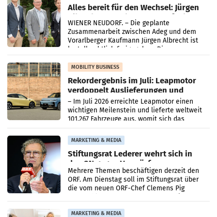
Alles bereit für den Wechsel: Jürgen
Albrecht setzt ab 1.1.2027 auf Adeg
WIENER NEUDORF. – Die geplante
Zusammenarbeit zwischen Adeg und dem
Vorarlberger Kaufmann Jürgen Albrecht ist
kartellrechtlich freigegeben: Die
Bundeswettbewerbsbehörde und der
Bundeskartellanwalt
MOBILITY BUSINESS
Rekordergebnis im Juli: Leapmotor
verdoppelt Auslieferungen und
überschreitet die 100.000er-Marke
– Im Juli 2026 erreichte Leapmotor einen
wichtigen Meilenstein und lieferte weltweit
101.267 Fahrzeuge aus, womit sich das
Ergebnis gegenüber Juli 2025 mehr als
verdoppelte (+102
MARKETING & MEDIA
Stiftungsrat Lederer wehrt sich in
den SN gegen Vorwürfe
Mehrere Themen beschäftigen derzeit den
ORF. Am Dienstag soll im Stiftungsrat über
die vom neuen ORF-Chef Clemens Pig
vorgeschlagenen Besetzungen für die
Direktionen abgestimmt werden.
MARKETING & MEDIA