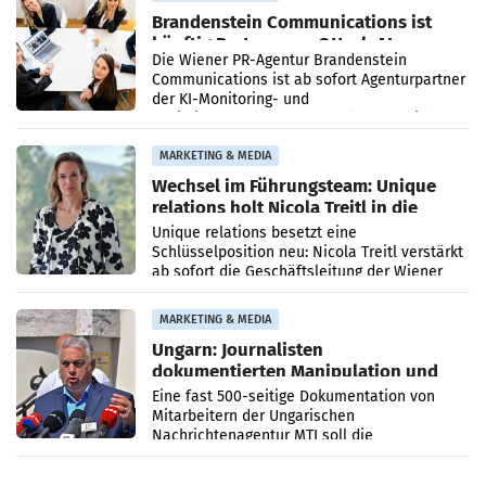
Brandenstein Communications ist
künftig Partner von OtterlyAI
Die Wiener PR-Agentur Brandenstein
Communications ist ab sofort Agenturpartner
der KI-Monitoring- und
Optimierungsplattform OtterlyAI. Damit baut
die Agentur ihr Leistungsportfolio
MARKETING & MEDIA
Wechsel im Führungsteam: Unique
relations holt Nicola Treitl in die
Geschäftsleitung
Unique relations besetzt eine
Schlüsselposition neu: Nicola Treitl verstärkt
ab sofort die Geschäftsleitung der Wiener
PR-Agentur an der Seite von Josef Kalina und
Anna Kalina-Mahr.
MARKETING & MEDIA
Ungarn: Journalisten
dokumentierten Manipulation und
Zensur
Eine fast 500-seitige Dokumentation von
Mitarbeitern der Ungarischen
Nachrichtenagentur MTI soll die
systematische Nachrichten-Manipulation und
Zensur bei der Agentur während der Zeit