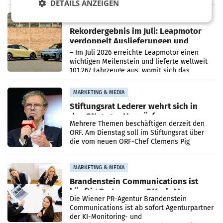
DETAILS ANZEIGEN
Bundeswettbewerbsbehörde und der
Bundeskartellanwalt
MOBILITY BUSINESS
Rekordergebnis im Juli: Leapmotor
verdoppelt Auslieferungen und
überschreitet die 100.000er-Marke
– Im Juli 2026 erreichte Leapmotor einen
wichtigen Meilenstein und lieferte weltweit
101.267 Fahrzeuge aus, womit sich das
Ergebnis gegenüber Juli 2025 mehr als
verdoppelte (+102
MARKETING & MEDIA
Stiftungsrat Lederer wehrt sich in
den SN gegen Vorwürfe
Mehrere Themen beschäftigen derzeit den
ORF. Am Dienstag soll im Stiftungsrat über
die vom neuen ORF-Chef Clemens Pig
vorgeschlagenen Besetzungen für die
Direktionen abgestimmt werden.
MARKETING & MEDIA
Brandenstein Communications ist
künftig Partner von OtterlyAI
Die Wiener PR-Agentur Brandenstein
Communications ist ab sofort Agenturpartner
der KI-Monitoring- und