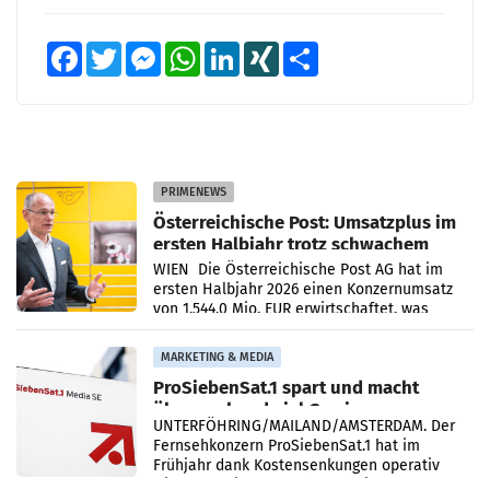
Facebook
Twitter
Messenger
WhatsApp
LinkedIn
XING
Teilen
PRIMENEWS
Österreichische Post: Umsatzplus im
ersten Halbjahr trotz schwachem
Briefgeschäft
WIEN Die Österreichische Post AG hat im
ersten Halbjahr 2026 einen Konzernumsatz
von 1.544,0 Mio. EUR erwirtschaftet, was
einem Plus von 3,8 Prozent gegenüber dem
Vergleichszeitraum
MARKETING & MEDIA
ProSiebenSat.1 spart und macht
überraschend viel Gewinn
UNTERFÖHRING/MAILAND/AMSTERDAM. Der
Fernsehkonzern ProSiebenSat.1 hat im
Frühjahr dank Kostensenkungen operativ
wieder Gewinn gemacht und die