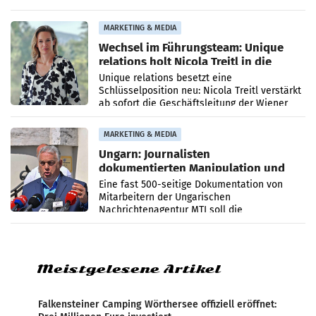
Optimierungsplattform OtterlyAI. Damit baut
die Agentur ihr Leistungsportfolio
MARKETING & MEDIA
Wechsel im Führungsteam: Unique
relations holt Nicola Treitl in die
Geschäftsleitung
Unique relations besetzt eine
Schlüsselposition neu: Nicola Treitl verstärkt
ab sofort die Geschäftsleitung der Wiener
PR-Agentur an der Seite von Josef Kalina und
Anna Kalina-Mahr.
MARKETING & MEDIA
Ungarn: Journalisten
dokumentierten Manipulation und
Zensur
Eine fast 500-seitige Dokumentation von
Mitarbeitern der Ungarischen
Nachrichtenagentur MTI soll die
systematische Nachrichten-Manipulation und
Zensur bei der Agentur während der Zeit
Meistgelesene Artikel
Falkensteiner Camping Wörthersee offiziell eröffnet: