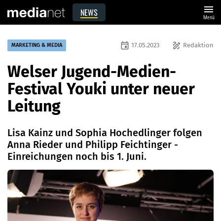
menu
NEWS
Menü
event
draw
17.05.2023
Redaktion
MARKETING & MEDIA
Welser Jugend-Medien-
Festival Youki unter neuer
Leitung
Lisa Kainz und Sophia Hochedlinger folgen
Anna Rieder und Philipp Feichtinger -
Einreichungen noch bis 1. Juni.