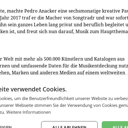
te, machte Pedro Anacker eine sechsmonatige kreative Pa
 Jahr 2017 traf er die Macher von Songtradr und war sofor
hn sein ganzes Leben lang privat und beruflich begleitet 
arken ist, und freut sich nun darauf, Musik zum Hauptthema
r Welt mit mehr als 500.000 Künstlern und Katalogen aus
ernen und umfassende Daten für die Musikentdeckung nutz
nsehen, Marken und anderen Medien auf einem weltweiten
ten monetarisieren ihre Musik durch die Lizenzierung fü
triebs an alle wichtigen Streaming-Plattformen. Mit den
ite verwendet Cookies.
treuer, Marken, Filmemacher und andere Urheber auf
okies, um die Benutzerfreundlichkeit unserer Website zu verbes
nschaft von Künstlern, Bands, Plattenfirmen und Verlage
unserer Webseite stimmen Sie der Verwendung von Cookies gem
 zu.
Weitere Informationen
EIGEN
ALLE ABLEHNEN
ALLE A