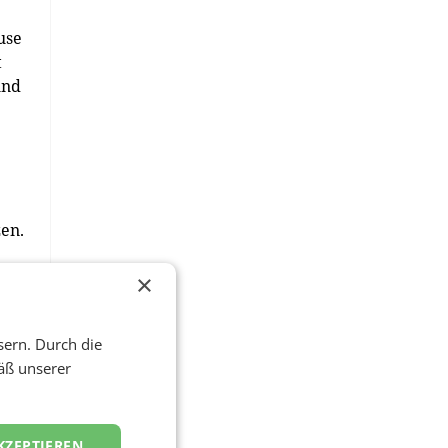
use
t
und
en.
r
×
sern. Durch die
n
äß unserer
KZEPTIEREN