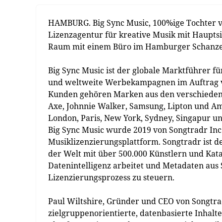
HAMBURG. Big Sync Music, 100%ige Tochter vo
Lizenzagentur für kreative Musik mit Hauptsi
Raum mit einem Büro im Hamburger Schanzen
Big Sync Music ist der globale Marktführer fü
und weltweite Werbekampagnen im Auftrag v
Kunden gehören Marken aus den verschieden
Axe, Johnnie Walker, Samsung, Lipton und Am
London, Paris, New York, Sydney, Singapur un
Big Sync Music wurde 2019 von Songtradr In
Musiklizenzierungsplattform. Songtradr ist d
der Welt mit über 500.000 Künstlern und Kata
Datenintelligenz arbeitet und Metadaten aus
Lizenzierungsprozess zu steuern.
Paul Wiltshire, Gründer und CEO von Songt
zielgruppenorientierte, datenbasierte Inhal