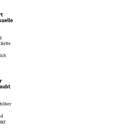
leich
rt
suelle
g
ckelte
ich
e
r
laubt
chöber
nd
ORF
r APA