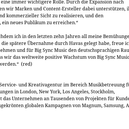
ik eine immer wichtigere Rolle. Durch die Expansion nach
en wir Marken und Content-Ersteller dabei unterstützen, 
und kommerzieller Sicht zu realisieren, und den
 ein neues Publikum zu erreichen.“
chdem ich in den letzten zehn Jahren all meine Bemühung
die spätere Übernahme durch Havas gelegt habe, freue i
nehmen und für Big Sync Music den deutschsprachigen Ra
ass wir das weltweite positive Wachstum von Big Sync Musi
werden.“ (red)
l-Service- und Kreativagentur im Bereich Musikbetreuung f
ngen in London, New York, Los Angeles, Stockholm,
et das Unternehmen an Tausenden von Projekten für Kund
reisgekrönten globalen Kampagnen von Magnum, Samsung, A