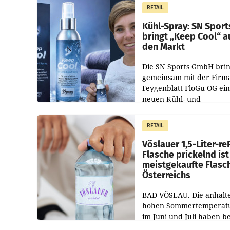
Juli und August versorgt
RETAIL
Unternehmen Kinder so
Kühl-Spray: SN Sport
bringt „Keep Cool“ a
den Markt
Die SN Sports GmbH brin
gemeinsam mit der Firm
Feygenblatt FloGu OG ei
neuen Kühl- und
Regenerations-Spray auf
Markt. Das Produkt nam
RETAIL
„Keep Cool“ ist zu 100 Pr
Vöslauer 1,5-Liter-re
Flasche prickelnd ist
meistgekaufte Flasc
Österreichs
BAD VÖSLAU. Die anhalt
hohen Sommertemperat
im Juni und Juli haben b
niederösterreichischen