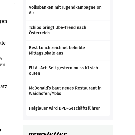
Volksbanken mit Jugendkampagne on
Air
igen
Tchibo bringt Ube-Trend nach
Österreich
ale
Best Lunch zeichnet beliebte
Mittagslokale aus
,
ten
EU AI-Act: Seit gestern muss KI sich
outen
latz
McDonald’s baut neues Restaurant in
Waidhofen/Ybbs
Heiglauer wird DPD-Geschäftsführer
n
newsletter