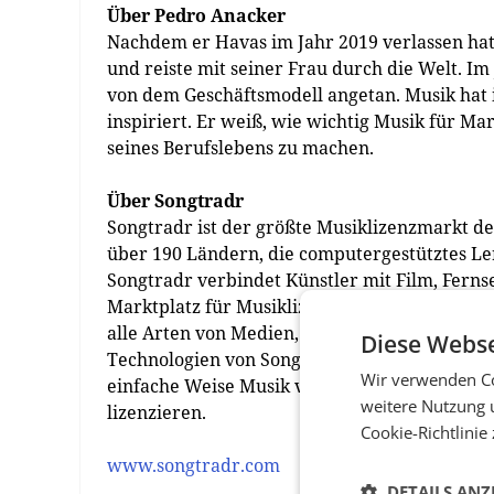
Über Pedro Anacker
Nachdem er Havas im Jahr 2019 verlassen hat
und reiste mit seiner Frau durch die Welt. Im
von dem Geschäftsmodell angetan. Musik hat i
inspiriert. Er weiß, wie wichtig Musik für M
seines Berufslebens zu machen.
Über Songtradr
Songtradr ist der größte Musiklizenzmarkt de
über 190 Ländern, die computergestütztes L
Songtradr verbindet Künstler mit Film, Fer
Marktplatz für Musiklizenzen. Musikproduzen
alle Arten von Medien, einschließlich des Ver
Diese Webse
Technologien von Songtradr können Musikbe
Wir verwenden Co
einfache Weise Musik von einer großen Gemei
weitere Nutzung 
lizenzieren.
Cookie-Richtlinie
www.songtradr.com
DETAILS ANZ