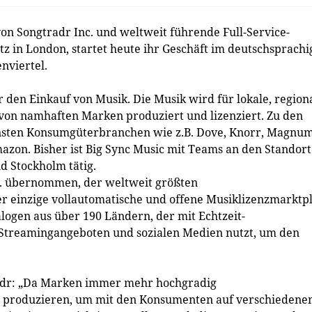
n Songtradr Inc. und weltweit führende Full-Service-
tz in London, startet heute ihr Geschäft im deutschsprach
viertel.
r den Einkauf von Musik. Die Musik wird für lokale, region
on namhaften Marken produziert und lizenziert. Zu den
sten Konsumgüterbranchen wie z.B. Dove, Knorr, Magnum
azon. Bisher ist Big Sync Music mit Teams an den Standor
d Stockholm tätig.
c. übernommen, der weltweit größten
er einzige vollautomatische und offene Musiklizenzmarktp
logen aus über 190 Ländern, der mit Echtzeit-
 Streamingangeboten und sozialen Medien nutzt, um den
radr: „Da Marken immer mehr hochgradig
te produzieren, um mit den Konsumenten auf verschiedene