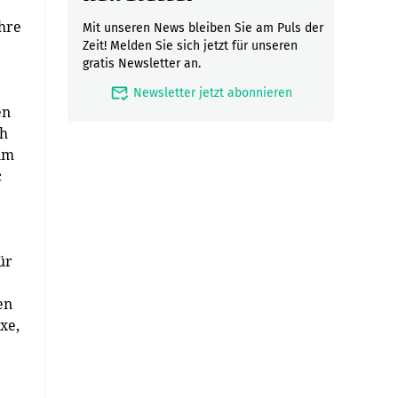
ihre
Mit unseren News bleiben Sie am Puls der
Zeit! Melden Sie sich jetzt für unseren
gratis Newsletter an.
mark_email_read
Newsletter jetzt abonnieren
en
ch
um
c
ür
en
xe,