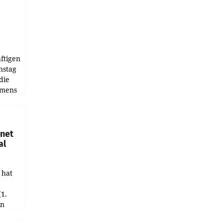
ftigen
nstag
die
emens
hnet
al
 hat
(1.
in
haftet.