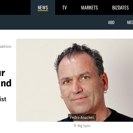
NEWS
TV
MARKETS
BIZDATES
ABO
MED
aktion
ur
and
ist
Pedro Anacker.
© Big Sync