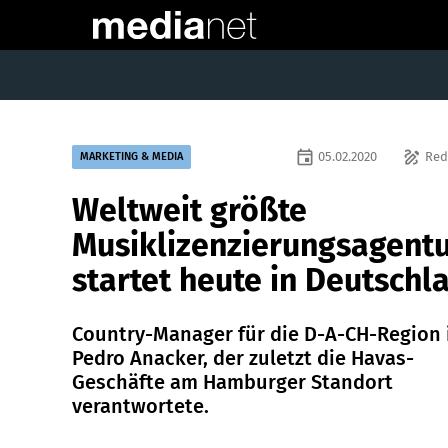
event
draw
05.02.2020
Red
MARKETING & MEDIA
Weltweit größte
Musiklizenzierungsagent
startet heute in Deutschl
Country-Manager für die D-A-CH-Region 
Pedro Anacker, der zuletzt die Havas-
Geschäfte am Hamburger Standort
verantwortete.