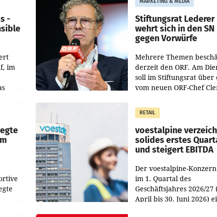
MARKETING & MEDIA
s -
Stiftungsrat Lederer
nsible
wehrt sich in den SN
gegen Vorwürfe
ert
Mehrere Themen beschä
f, im
derzeit den ORF. Am Die
soll im Stiftungsrat über 
as
vom neuen ORF-Chef Cl
chefs
Pig vorgeschlagenen
istian
Besetzungen für die
RETAIL
Direktionen abgestimmt
werden.
wegte
voestalpine verzeic
im
solides erstes Quart
und steigert EBITDA
Der voestalpine-Konzern
ortive
im 1. Quartal des
egte
Geschäftsjahres 2026/27 
April bis 30. Juni 2026) e
aten
solides Ergebnis erwirtsc