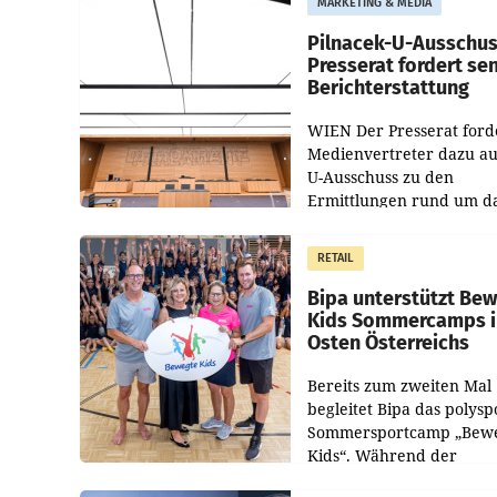
MARKETING & MEDIA
Pilnacek-U-Ausschus
Presserat fordert se
Berichterstattung
WIEN Der Presserat ford
Medienvertreter dazu au
U-Ausschuss zu den
Ermittlungen rund um d
Ableben des Ex-Sektions
im Justizministerium, Chr
RETAIL
Pilnacek, auf sensible
Bipa unterstützt Be
Kids Sommercamps 
Osten Österreichs
Bereits zum zweiten Mal
begleitet Bipa das polysp
Sommersportcamp „Bew
Kids“. Während der
Campwochen in den Mon