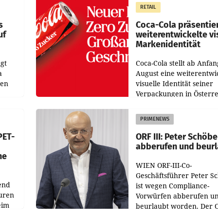
 das
Der Umsatz stieg im Verg
RETAIL
wie
zur Vorjahresperiode
s
Coca-Cola präsentie
uf
weiterentwickelte vi
Markenidentität
gt
Coca-Cola stellt ab Anfan
a
August eine weiterentwi
nen
visuelle Identität seiner
Verpackungen in Österre
 den
vor. Im Mittelpunkt des
ens
Redesigns stehen zentral
PRIMENEWS
ozent
Gestaltungselemente
PET-
ORF III: Peter Schöbe
abberufen und beur
he
WIEN ORF-III-Co-
Geschäftsführer Peter S
end
ist wegen Compliance-
uren
Vorwürfen abberufen u
eim
beurlaubt worden. Der 
bestätigte gegenüber de