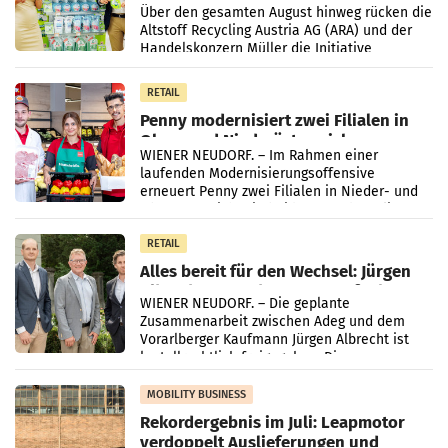
Kreislauffähigkeit
Über den gesamten August hinweg rücken die
Altstoff Recycling Austria AG (ARA) und der
Handelskonzern Müller die Initiative
„Kreislauf-Helden“ in allen österreichischen
Müller-Filialen
RETAIL
Penny modernisiert zwei Filialen in
Ober- und Niederösterreich
WIENER NEUDORF. – Im Rahmen einer
laufenden Modernisierungsoffensive
erneuert Penny zwei Filialen in Nieder- und
Oberösterreich. Die beiden Standorte liegen
in Haag sowie im rund
RETAIL
Alles bereit für den Wechsel: Jürgen
Albrecht setzt ab 1.1.2027 auf Adeg
WIENER NEUDORF. – Die geplante
Zusammenarbeit zwischen Adeg und dem
Vorarlberger Kaufmann Jürgen Albrecht ist
kartellrechtlich freigegeben: Die
Bundeswettbewerbsbehörde und der
Bundeskartellanwalt
MOBILITY BUSINESS
Rekordergebnis im Juli: Leapmotor
verdoppelt Auslieferungen und