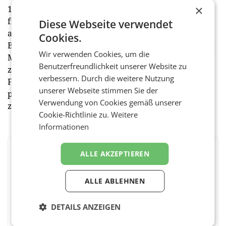
×
1970er-Jahren widmete sich Rastorfer verstärkt der
freien Kunst. Er schuf Zeichnungen und Gemälde,
Diese Webseite verwendet
aber auch zahlreiche Skulpturen. Seine
Cookies.
Bronzeskulpturen, die in der Tradition von Rodin und
Wir verwenden Cookies, um die
Maillol stehen, geben den Arbeiten eine rohe und
Benutzerfreundlichkeit unserer Website zu
zeitgemäße Wendung, sind aber immer noch auf die
verbessern. Durch die weitere Nutzung
Figuration ausgerichtet. Seine Skulpturen sind in
unserer Webseite stimmen Sie der
permanenten Ausstellungen von Peking bis Salzburg
Verwendung von Cookies gemäß unserer
zu sehen. (red)
Cookie-Richtlinie zu.
Weitere
Informationen
ALLE AKZEPTIEREN
BEWERTEN SIE DIESEN ARTIKEL
ALLE ABLEHNEN
Facebook
Twitter
Messenger
WhatsApp
LinkedIn
XING
Teilen
DETAILS ANZEIGEN