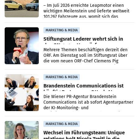
überschreitet die 100.000er-Marke
– Im Juli 2026 erreichte Leapmotor einen
wichtigen Meilenstein und lieferte weltweit
101.267 Fahrzeuge aus, womit sich das
Ergebnis gegenüber Juli 2025 mehr als
verdoppelte (+102
MARKETING & MEDIA
Stiftungsrat Lederer wehrt sich in
den SN gegen Vorwürfe
Mehrere Themen beschäftigen derzeit den
ORF. Am Dienstag soll im Stiftungsrat über
die vom neuen ORF-Chef Clemens Pig
vorgeschlagenen Besetzungen für die
Direktionen abgestimmt werden.
MARKETING & MEDIA
Brandenstein Communications ist
künftig Partner von OtterlyAI
Die Wiener PR-Agentur Brandenstein
Communications ist ab sofort Agenturpartner
der KI-Monitoring- und
Optimierungsplattform OtterlyAI. Damit baut
die Agentur ihr Leistungsportfolio
MARKETING & MEDIA
Wechsel im Führungsteam: Unique
relations holt Nicola Treitl in die