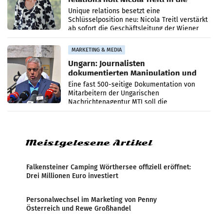
Geschäftsleitung
Unique relations besetzt eine
Schlüsselposition neu: Nicola Treitl verstärkt
ab sofort die Geschäftsleitung der Wiener
PR-Agentur an der Seite von Josef Kalina und
Anna Kalina-Mahr.
MARKETING & MEDIA
Ungarn: Journalisten
dokumentierten Manipulation und
Zensur
Eine fast 500-seitige Dokumentation von
Mitarbeitern der Ungarischen
Nachrichtenagentur MTI soll die
systematische Nachrichten-Manipulation und
Zensur bei der Agentur während der Zeit
Meistgelesene Artikel
Falkensteiner Camping Wörthersee offiziell eröffnet:
Drei Millionen Euro investiert
Personalwechsel im Marketing von Penny
Österreich und Rewe Großhandel