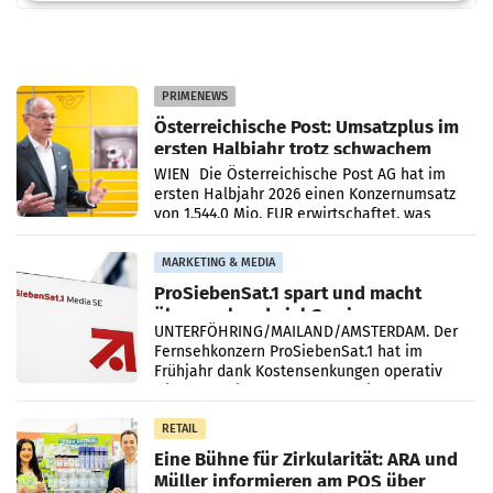
PRIMENEWS
Österreichische Post: Umsatzplus im
ersten Halbjahr trotz schwachem
Briefgeschäft
WIEN Die Österreichische Post AG hat im
ersten Halbjahr 2026 einen Konzernumsatz
von 1.544,0 Mio. EUR erwirtschaftet, was
einem Plus von 3,8 Prozent gegenüber dem
Vergleichszeitraum
MARKETING & MEDIA
ProSiebenSat.1 spart und macht
überraschend viel Gewinn
UNTERFÖHRING/MAILAND/AMSTERDAM. Der
Fernsehkonzern ProSiebenSat.1 hat im
Frühjahr dank Kostensenkungen operativ
wieder Gewinn gemacht und die
Markterwartung deutlich übertroffen.
RETAIL
Eine Bühne für Zirkularität: ARA und
Müller informieren am POS über