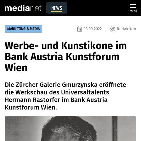
menu
NEWS
Menü
event
draw
13.09.2022
Redaktion
MARKETING & MEDIA
Werbe- und Kunstikone im
Bank Austria Kunstforum
Wien
Die Zürcher Galerie Gmurzynska eröffnete
die Werkschau des Universaltalents
Hermann Rastorfer im Bank Austria
Kunstforum Wien.