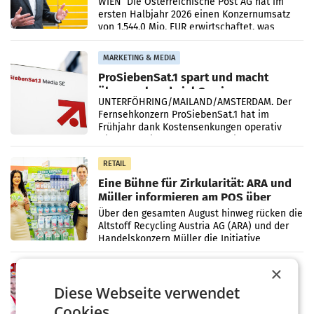
WIEN Die Österreichische Post AG hat im
ersten Halbjahr 2026 einen Konzernumsatz
von 1.544,0 Mio. EUR erwirtschaftet, was
einem Plus von 3,8 Prozent gegenüber dem
Vergleichszeitraum
MARKETING & MEDIA
ProSiebenSat.1 spart und macht
überraschend viel Gewinn
UNTERFÖHRING/MAILAND/AMSTERDAM. Der
Fernsehkonzern ProSiebenSat.1 hat im
Frühjahr dank Kostensenkungen operativ
wieder Gewinn gemacht und die
Markterwartung deutlich übertroffen.
RETAIL
Eine Bühne für Zirkularität: ARA und
Müller informieren am POS über
Kreislauffähigkeit
Über den gesamten August hinweg rücken die
Altstoff Recycling Austria AG (ARA) und der
Handelskonzern Müller die Initiative
„Kreislauf-Helden“ in allen österreichischen
Müller-Filialen
×
RETAIL
Penny modernisiert zwei Filialen in
Diese Webseite verwendet
Ober- und Niederösterreich
Cookies.
WIENER NEUDORF. – Im Rahmen einer