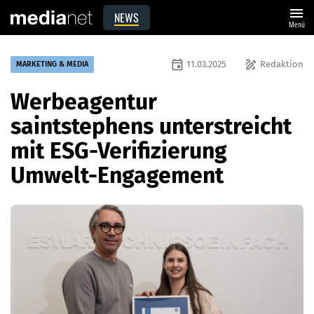
menu
NEWS
Menü
event
draw
11.03.2025
Redaktion
MARKETING & MEDIA
Werbeagentur
saintstephens unterstreicht
mit ESG-Verifizierung
Umwelt-Engagement