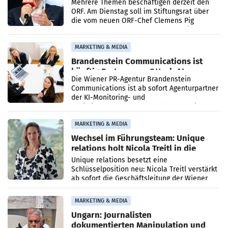
Mehrere Themen beschäftigen derzeit den
ORF. Am Dienstag soll im Stiftungsrat über
die vom neuen ORF-Chef Clemens Pig
vorgeschlagenen Besetzungen für die
Direktionen abgestimmt werden.
MARKETING & MEDIA
Brandenstein Communications ist
künftig Partner von OtterlyAI
Die Wiener PR-Agentur Brandenstein
Communications ist ab sofort Agenturpartner
der KI-Monitoring- und
Optimierungsplattform OtterlyAI. Damit baut
die Agentur ihr Leistungsportfolio
MARKETING & MEDIA
Wechsel im Führungsteam: Unique
relations holt Nicola Treitl in die
Geschäftsleitung
Unique relations besetzt eine
Schlüsselposition neu: Nicola Treitl verstärkt
ab sofort die Geschäftsleitung der Wiener
PR-Agentur an der Seite von Josef Kalina und
Anna Kalina-Mahr.
MARKETING & MEDIA
Ungarn: Journalisten
dokumentierten Manipulation und