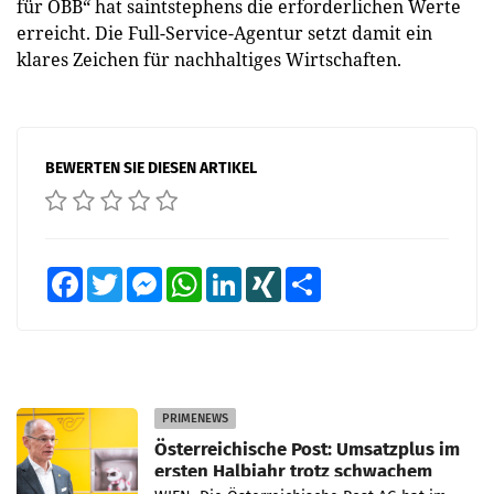
für ÖBB“ hat saintstephens die erforderlichen Werte
erreicht. Die Full-Service-Agentur setzt damit ein
klares Zeichen für nachhaltiges Wirtschaften.
BEWERTEN SIE DIESEN ARTIKEL
Facebook
Twitter
Messenger
WhatsApp
LinkedIn
XING
Teilen
PRIMENEWS
Österreichische Post: Umsatzplus im
ersten Halbjahr trotz schwachem
Briefgeschäft