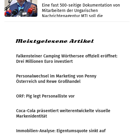
Zensur
Eine fast 500-seitige Dokumentation von
Mitarbeitern der Ungarischen
Nachrichtenagentur MTI soll die
systematische Nachrichten-Manipulation und
Zensur bei der Agentur während der Zeit
Meistgelesene Artikel
Falkensteiner Camping Wörthersee offiziell eröffnet:
Drei Millionen Euro investiert
Personalwechsel im Marketing von Penny
Österreich und Rewe Großhandel
ORF: Pig legt Personalliste vor
Coca-Cola präsentiert weiterentwickelte visuelle
Markenidentität
Immobilien-Analyse: Eigentumsquote sinkt auf