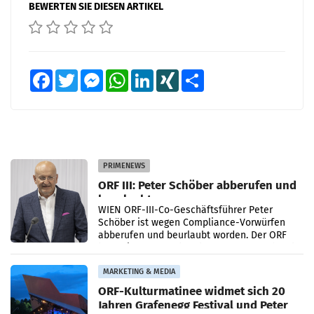
BEWERTEN SIE DIESEN ARTIKEL
Facebook
Twitter
Messenger
WhatsApp
LinkedIn
XING
Teilen
PRIMENEWS
ORF III: Peter Schöber abberufen und
beurlaubt
WIEN ORF-III-Co-Geschäftsführer Peter
Schöber ist wegen Compliance-Vorwürfen
abberufen und beurlaubt worden. Der ORF
bestätigte gegenüber der APA entsprechende
Medienberichte.
MARKETING & MEDIA
ORF-Kulturmatinee widmet sich 20
Jahren Grafenegg Festival und Peter