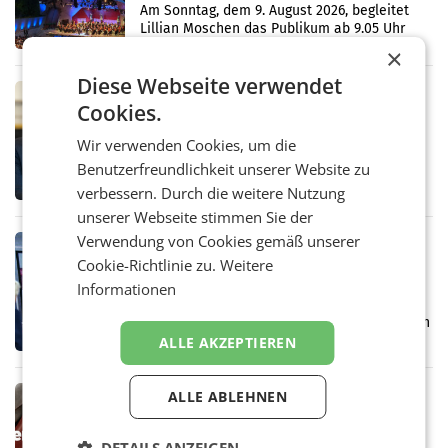
Simonischek
Am Sonntag, dem 9. August 2026, begleitet
Lillian Moschen das Publikum ab 9.05 Uhr
durch die ORF-„Kulturmatinee“. Die Sendung
×
startet mit der Dokumentation „20 Jahre
Diese Webseite verwendet
Grafenegg
MARKETING & MEDIA
Cookies.
APA-Comm-Ranking: Christian
Stocker mit höchster Medienpräsenz
Wir verwenden Cookies, um die
im Juli
Das APA-Comm-Politik-Ranking untersucht
Benutzerfreundlichkeit unserer Website zu
monatlich die Berichterstattung von zwölf
verbessern. Durch die weitere Nutzung
österreichischen Tageszeitungen und
analysiert, welche Politikerinnen und
unserer Webseite stimmen Sie der
Politiker Österreichs die
Verwendung von Cookies gemäß unserer
MARKETING & MEDIA
Cookie-Richtlinie zu.
Weitere
Prozess zu Warner-Übernahme erst
Informationen
im März 2027
LOS ANGELES Die geplante Übernahme des
Hollywood-Urgesteins Warner Brothers durch
den Rivalen Paramount wird noch lange in
ALLE AKZEPTIEREN
der Schwebe bleiben. Eine Richterin setzte
den Prozess zu
MARKETING & MEDIA
ALLE ABLEHNEN
Werbe Akademie startet neue
Imagekampagne rund um Praxisnähe