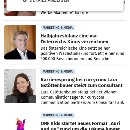
DETAILS ANZEIGEN
Unter dem Slogan „Näher dran geht nicht. Mit
einer praxisorientierten Ausbildung an der
Werbe Akademie“ hat die
Bildungseinrichtung des WIFI Wien eine neue
Imagekampagne gestartet.
MARKETING & MEDIA
Halbjahresbilanz cine.ma:
Österreichs Kinos verzeichnen
400.000 Besucher mehr
Das österreichische Kino setzt seinen
positiven Wachstumskurs fort. Mit einer rund
400.000 Besucherinnen und Besucher
höheren Nettoreichweite im ersten Halbjahr
2026 gegenüber dem
MARKETING & MEDIA
Karrieresprung bei currycom: Lara
Gstöttenbauer steigt zum Consultant
auf
Lara Gstöttenbauer steigt bei der Wiener
Kommunikationsagentur currycom
communication partners zum Consultant auf.
Die 27-jährige Beraterin betreut Kundinnen
und Kunden in den Bereichen
MARKETING & MEDIA
ORF Kids startet neues Format „Auri
und Du“ rund um die Träume junger