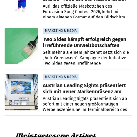
Menschen
Auri, das offizielle Maskottchen des
Eurovision Song Contest 2026, kehrt mit
einem eigenen Format auf den Bildschirm
zurück. In der neuen Sendung „Auri und Du“
bei ORF Kids steht
MARKETING & MEDIA
Two Sides kämpft erfolgreich gegen
irreführende Umweltbotschaften
beim Papiereinsatz
Seit mehr als einem Jahrzehnt setzt sich die
„Anti-Greenwash“-Kampagne der Initiative
Two Sides gegen irreführende
Umweltaussagen bei Papierkommunikation
und papierbasierten Verpackungen
MARKETING & MEDIA
Austrian Leading Sights präsentiert
sich mit neuer Markenpräsenz am
Flughafen Wien
Austrian Leading Sights präsentiert sich ab
sofort mit einer neuen großformatigen
Werbeinszenierung im Terminalbereich des
Flughafen Wien. Die Präsenz befindet sich im
Verbindungsbereich
Meistgelesene Artikel