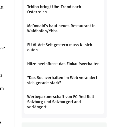
in
Tchibo bringt Ube-Trend nach
Österreich
McDonald’s baut neues Restaurant in
Waidhofen/Ybbs
EU AI-Act: Seit gestern muss KI sich
sse
outen
Hitze beeinflusst das Einkaufsverhalten
n
"Das Suchverhalten im Web verändert
sich gerade stark"
im
Werbepartnerschaft von FC Red Bull
Salzburg und SalzburgerLand
verlängert
A