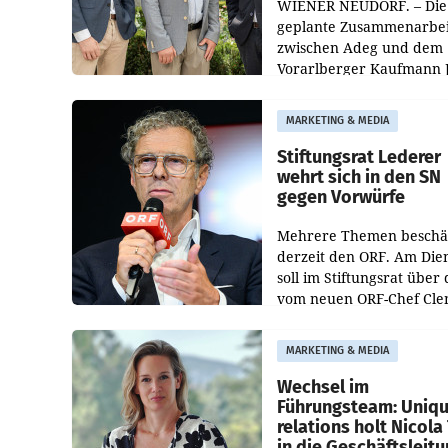
WIENER NEUDORF. – Die
geplante Zusammenarbei
zwischen Adeg und dem
Vorarlberger Kaufmann 
Albrecht ist kartellrechtl
freigegeben: Die
MARKETING & MEDIA
Bundeswettbewerbsbeh
und der Bundeskartellan
Stiftungsrat Lederer
wehrt sich in den SN
gegen Vorwürfe
Mehrere Themen beschä
derzeit den ORF. Am Die
soll im Stiftungsrat über 
vom neuen ORF-Chef Cl
Pig vorgeschlagenen
Besetzungen für die
MARKETING & MEDIA
Direktionen abgestimmt
werden.
Wechsel im
Führungsteam: Uniq
relations holt Nicola 
in die Geschäftsleit