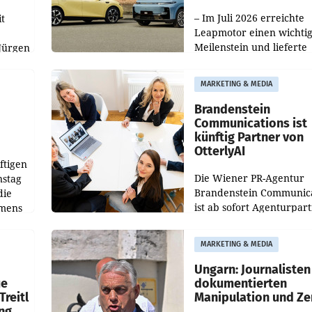
100.000er-Marke
– Im Juli 2026 erreichte
t
Leapmotor einen wichti
Meilenstein und lieferte
Jürgen
weltweit 101.267 Fahrze
ich
aus, womit sich das Erge
MARKETING & MEDIA
gegenüber Juli 2025 meh
örde
verdoppelte (+102
walt
Brandenstein
Communications ist
künftig Partner von
OtterlyAI
ftigen
Die Wiener PR-Agentur
nstag
Brandenstein Communica
die
ist ab sofort Agenturpar
emens
der KI-Monitoring- und
Optimierungsplattform
MARKETING & MEDIA
OtterlyAI. Damit baut di
Agentur ihr Leistungspor
Ungarn: Journalisten
ue
dokumentierten
Treitl
Manipulation und Ze
ung