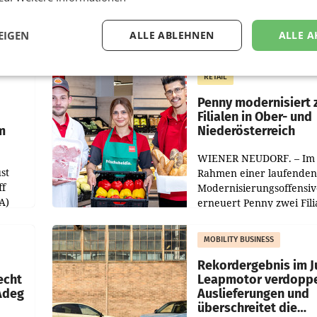
EIGEN
ALLE ABLEHNEN
ALLE A
RETAIL
Penny modernisiert 
Filialen in Ober- und
m
Niederösterreich
WIENER NEUDORF. – Im
st
Rahmen einer laufenden
ff
Modernisierungsoffensiv
A)
erneuert Penny zwei Fili
Nieder- und Oberösterre
slauf-
Die beiden Standorte lie
MOBILITY BUSINESS
Haag sowie im rund
ilialen
Rekordergebnis im Ju
echt
Leapmotor verdoppe
 Adeg
Auslieferungen und
überschreitet die