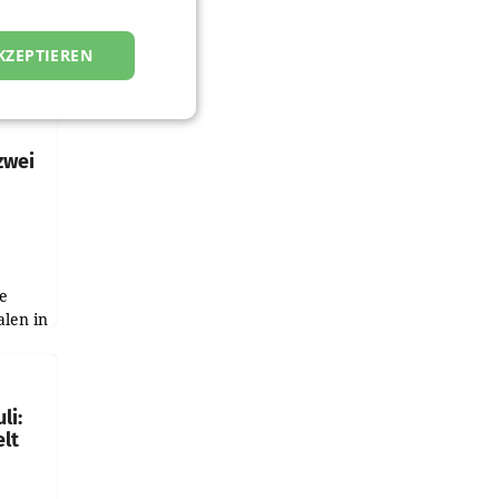
KZEPTIEREN
zwei
e
alen in
ich.
gen in
li:
lt