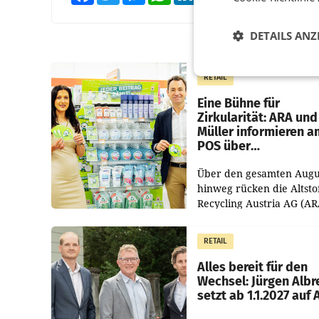
DETAILS ANZ
RETAIL
Eine Bühne für
Zirkularität: ARA und
Müller informieren a
POS über
Kreislauffähigkeit
Über den gesamten Augu
hinweg rücken die Altsto
Recycling Austria AG (AR
und der Handelskonzern
Müller die Initiative „Krei
RETAIL
Helden“ in allen
österreichischen Müller-F
Alles bereit für den
Wechsel: Jürgen Albr
setzt ab 1.1.2027 auf