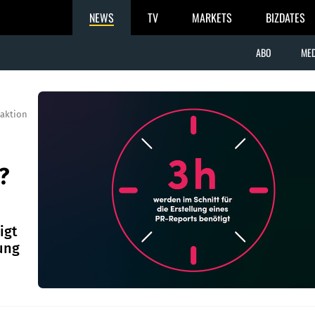
NEWS
TV
MARKETS
BIZDATES
ABO
MED
aktion
?
igt
ung