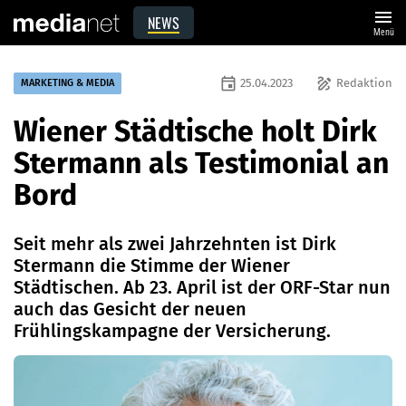
menu
NEWS
Menü
event
draw
25.04.2023
Redaktion
MARKETING & MEDIA
Wiener Städtische holt Dirk
Stermann als Testimonial an
Bord
Seit mehr als zwei Jahrzehnten ist Dirk
Stermann die Stimme der Wiener
Städtischen. Ab 23. April ist der ORF-Star nun
auch das Gesicht der neuen
Frühlingskampagne der Versicherung.