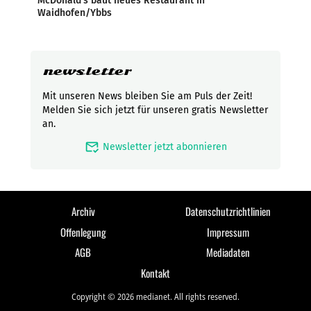
McDonald’s baut neues Restaurant in
Waidhofen/Ybbs
newsletter
Mit unseren News bleiben Sie am Puls der Zeit!
Melden Sie sich jetzt für unseren gratis Newsletter
an.
mark_email_read
Newsletter jetzt abonnieren
Archiv
Datenschutzrichtlinien
Offenlegung
Impressum
AGB
Mediadaten
Kontakt
Copyright © 2026 medianet. All rights reserved.