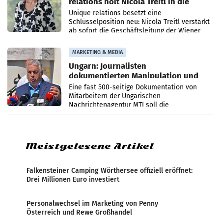
relations holt Nicola Treitl in die
Geschäftsleitung
Unique relations besetzt eine
Schlüsselposition neu: Nicola Treitl verstärkt
ab sofort die Geschäftsleitung der Wiener
PR-Agentur an der Seite von Josef Kalina und
Anna Kalina-Mahr.
MARKETING & MEDIA
Ungarn: Journalisten
dokumentierten Manipulation und
Zensur
Eine fast 500-seitige Dokumentation von
Mitarbeitern der Ungarischen
Nachrichtenagentur MTI soll die
systematische Nachrichten-Manipulation und
Zensur bei der Agentur während der Zeit
Meistgelesene Artikel
Falkensteiner Camping Wörthersee offiziell eröffnet:
Drei Millionen Euro investiert
Personalwechsel im Marketing von Penny
Österreich und Rewe Großhandel