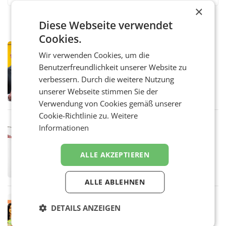
×
Diese Webseite verwendet
Cookies.
PRIMENEWS
Wir verwenden Cookies, um die
Österreichische Post: Umsatzplus im
Benutzerfreundlichkeit unserer Website zu
ersten Halbjahr trotz schwachem
verbessern. Durch die weitere Nutzung
Briefgeschäft
WIEN Die Österreichische Post AG hat im
unserer Webseite stimmen Sie der
ersten Halbjahr 2026 einen Konzernumsatz
von 1.544,0 Mio. EUR erwirtschaftet, was
Verwendung von Cookies gemäß unserer
einem Plus von 3,8 Prozent gegenüber dem
Cookie-Richtlinie zu.
Weitere
Vergleichszeitraum
MARKETING & MEDIA
Informationen
ProSiebenSat.1 spart und macht
überraschend viel Gewinn
ALLE AKZEPTIEREN
UNTERFÖHRING/MAILAND/AMSTERDAM. Der
Fernsehkonzern ProSiebenSat.1 hat im
Frühjahr dank Kostensenkungen operativ
ALLE ABLEHNEN
wieder Gewinn gemacht und die
Markterwartung deutlich übertroffen.
RETAIL
DETAILS ANZEIGEN
Eine Bühne für Zirkularität: ARA und
Müller informieren am POS über