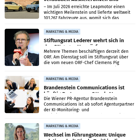
überschreitet die 100.000er-Marke
– Im Juli 2026 erreichte Leapmotor einen
wichtigen Meilenstein und lieferte weltweit
101.267 Fahrzeuge aus, womit sich das
Ergebnis gegenüber Juli 2025 mehr als
verdoppelte (+102
MARKETING & MEDIA
Stiftungsrat Lederer wehrt sich in
den SN gegen Vorwürfe
Mehrere Themen beschäftigen derzeit den
ORF. Am Dienstag soll im Stiftungsrat über
die vom neuen ORF-Chef Clemens Pig
vorgeschlagenen Besetzungen für die
Direktionen abgestimmt werden.
MARKETING & MEDIA
Brandenstein Communications ist
künftig Partner von OtterlyAI
Die Wiener PR-Agentur Brandenstein
Communications ist ab sofort Agenturpartner
der KI-Monitoring- und
Optimierungsplattform OtterlyAI. Damit baut
die Agentur ihr Leistungsportfolio
MARKETING & MEDIA
Wechsel im Führungsteam: Unique