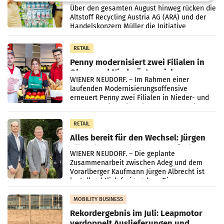
Kreislauffähigkeit
Über den gesamten August hinweg rücken die
Altstoff Recycling Austria AG (ARA) und der
Handelskonzern Müller die Initiative
„Kreislauf-Helden“ in allen österreichischen
Müller-Filialen
RETAIL
Penny modernisiert zwei Filialen in
Ober- und Niederösterreich
WIENER NEUDORF. – Im Rahmen einer
laufenden Modernisierungsoffensive
erneuert Penny zwei Filialen in Nieder- und
Oberösterreich. Die beiden Standorte liegen
in Haag sowie im rund
RETAIL
Alles bereit für den Wechsel: Jürgen
Albrecht setzt ab 1.1.2027 auf Adeg
WIENER NEUDORF. – Die geplante
Zusammenarbeit zwischen Adeg und dem
Vorarlberger Kaufmann Jürgen Albrecht ist
kartellrechtlich freigegeben: Die
Bundeswettbewerbsbehörde und der
Bundeskartellanwalt
MOBILITY BUSINESS
Rekordergebnis im Juli: Leapmotor
verdoppelt Auslieferungen und