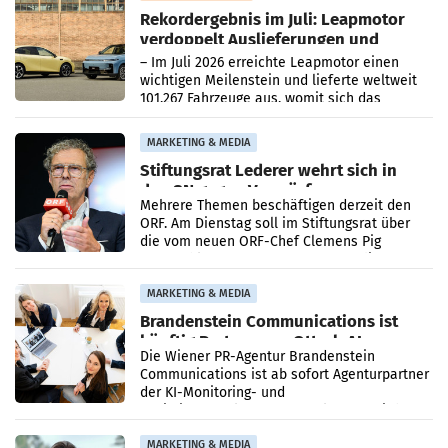
Rekordergebnis im Juli: Leapmotor
verdoppelt Auslieferungen und
überschreitet die 100.000er-Marke
– Im Juli 2026 erreichte Leapmotor einen
wichtigen Meilenstein und lieferte weltweit
101.267 Fahrzeuge aus, womit sich das
Ergebnis gegenüber Juli 2025 mehr als
verdoppelte (+102
MARKETING & MEDIA
Stiftungsrat Lederer wehrt sich in
den SN gegen Vorwürfe
Mehrere Themen beschäftigen derzeit den
ORF. Am Dienstag soll im Stiftungsrat über
die vom neuen ORF-Chef Clemens Pig
vorgeschlagenen Besetzungen für die
Direktionen abgestimmt werden.
MARKETING & MEDIA
Brandenstein Communications ist
künftig Partner von OtterlyAI
Die Wiener PR-Agentur Brandenstein
Communications ist ab sofort Agenturpartner
der KI-Monitoring- und
Optimierungsplattform OtterlyAI. Damit baut
die Agentur ihr Leistungsportfolio
MARKETING & MEDIA