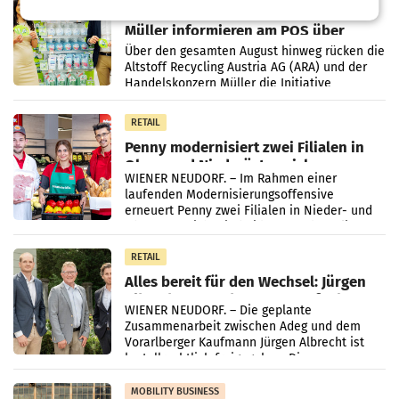
Eine Bühne für Zirkularität: ARA und
Müller informieren am POS über
Kreislauffähigkeit
Über den gesamten August hinweg rücken die
Altstoff Recycling Austria AG (ARA) und der
Handelskonzern Müller die Initiative
„Kreislauf-Helden“ in allen österreichischen
Müller-Filialen
RETAIL
Penny modernisiert zwei Filialen in
Ober- und Niederösterreich
WIENER NEUDORF. – Im Rahmen einer
laufenden Modernisierungsoffensive
erneuert Penny zwei Filialen in Nieder- und
Oberösterreich. Die beiden Standorte liegen
in Haag sowie im rund
RETAIL
Alles bereit für den Wechsel: Jürgen
Albrecht setzt ab 1.1.2027 auf Adeg
WIENER NEUDORF. – Die geplante
Zusammenarbeit zwischen Adeg und dem
Vorarlberger Kaufmann Jürgen Albrecht ist
kartellrechtlich freigegeben: Die
Bundeswettbewerbsbehörde und der
Bundeskartellanwalt
MOBILITY BUSINESS