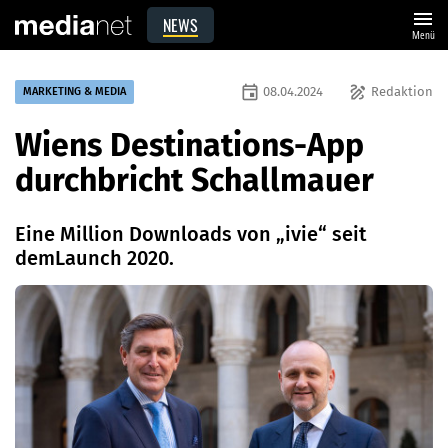
menu
NEWS
Menü
event
draw
08.04.2024
Redaktion
MARKETING & MEDIA
Wiens Destinations-App
durchbricht Schallmauer
Eine Million Downloads von „ivie“ seit
demLaunch 2020.