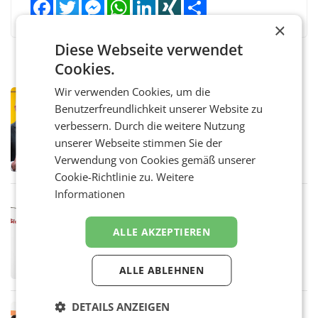
Facebook
Twitter
Messenger
WhatsApp
LinkedIn
XING
Teilen
×
Diese Webseite verwendet
Cookies.
Wir verwenden Cookies, um die
PRIMENEWS
Benutzerfreundlichkeit unserer Website zu
Österreichische Post: Umsatzplus im
verbessern. Durch die weitere Nutzung
ersten Halbjahr trotz schwachem
Briefgeschäft
unserer Webseite stimmen Sie der
WIEN Die Österreichische Post AG hat im
ersten Halbjahr 2026 einen Konzernumsatz
Verwendung von Cookies gemäß unserer
von 1.544,0 Mio. EUR erwirtschaftet, was
Cookie-Richtlinie zu.
Weitere
einem Plus von 3,8 Prozent gegenüber dem
Informationen
Vergleichszeitraum
MARKETING & MEDIA
ProSiebenSat.1 spart und macht
ALLE AKZEPTIEREN
überraschend viel Gewinn
UNTERFÖHRING/MAILAND/AMSTERDAM. Der
Fernsehkonzern ProSiebenSat.1 hat im
ALLE ABLEHNEN
Frühjahr dank Kostensenkungen operativ
wieder Gewinn gemacht und die
Markterwartung deutlich übertroffen.
DETAILS ANZEIGEN
RETAIL