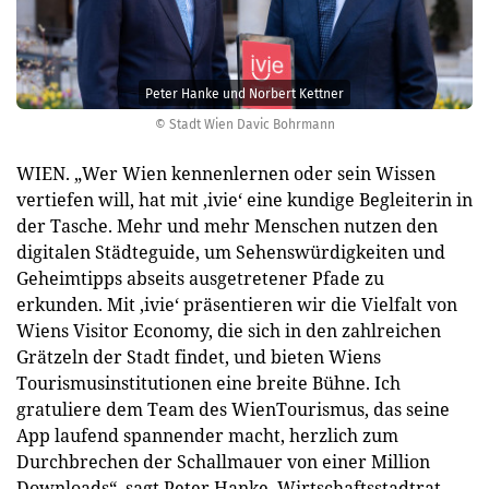
Peter Hanke und Norbert Kettner
© Stadt Wien Davic Bohrmann
WIEN. „Wer Wien kennenlernen oder sein Wissen
vertiefen will, hat mit ‚ivie‘ eine kundige Begleiterin in
der Tasche. Mehr und mehr Menschen nutzen den
digitalen Städteguide, um Sehenswürdigkeiten und
Geheimtipps abseits ausgetretener Pfade zu
erkunden. Mit ‚ivie‘ präsentieren wir die Vielfalt von
Wiens Visitor Economy, die sich in den zahlreichen
Grätzeln der Stadt findet, und bieten Wiens
Tourismusinstitutionen eine breite Bühne. Ich
gratuliere dem Team des WienTourismus, das seine
App laufend spannender macht, herzlich zum
Durchbrechen der Schallmauer von einer Million
Downloads“, sagt Peter Hanke, Wirtschaftsstadtrat