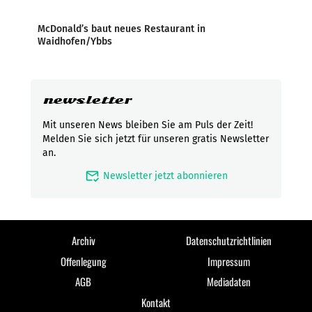
McDonald’s baut neues Restaurant in
Waidhofen/Ybbs
newsletter
Mit unseren News bleiben Sie am Puls der Zeit!
Melden Sie sich jetzt für unseren gratis Newsletter
an.
mark_email_read
Newsletter jetzt abonnieren
Archiv
Datenschutzrichtlinien
Offenlegung
Impressum
AGB
Mediadaten
Kontakt