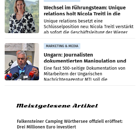
Wechsel im Führungsteam: Unique
relations holt Nicola Treitl in die
Geschäftsleitung
Unique relations besetzt eine
Schlüsselposition neu: Nicola Treitl verstärkt
ab sofort die Geschäftsleitung der Wiener
PR-Agentur an der Seite von Josef Kalina und
Anna Kalina-Mahr.
MARKETING & MEDIA
Ungarn: Journalisten
dokumentierten Manipulation und
Zensur
Eine fast 500-seitige Dokumentation von
Mitarbeitern der Ungarischen
Nachrichtenagentur MTI soll die
systematische Nachrichten-Manipulation und
Zensur bei der Agentur während der Zeit
Meistgelesene Artikel
Falkensteiner Camping Wörthersee offiziell eröffnet:
Drei Millionen Euro investiert