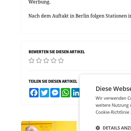
Werbung.
Nach dem Auftakt in Berlin folgen Stationen i
BEWERTEN SIE DIESEN ARTIKEL
TEILEN SIE DIESEN ARTIKEL
Diese Webse
Facebook
Twitter
Messenger
WhatsApp
LinkedIn
XING
Teilen
Wir verwenden Co
weitere Nutzung 
Cookie-Richtlinie
DETAILS ANZ
PRIMENEWS