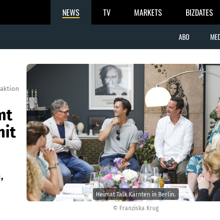
NEWS
TV
MARKETS
BIZDATES
ABO
MED
aktion
mt
mit
,
Heimat Talk Kärnten in Berlin.
© Franziska Krug