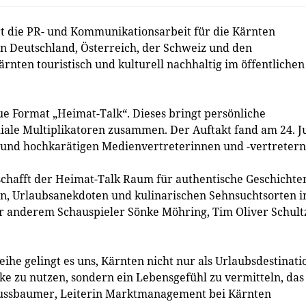
t die PR- und Kommunikationsarbeit für die Kärnten
 Deutschland, Österreich, der Schweiz und den
rnten touristisch und kulturell nachhaltig im öffentlichen
e Format „Heimat-Talk“. Dieses bringt persönliche
le Multiplikatoren zusammen. Der Auftakt fand am 24. J
n und hochkarätigen Medienvertreterinnen und -vertretern
schafft der Heimat-Talk Raum für authentische Geschichte
n, Urlaubsanekdoten und kulinarischen Sehnsuchtsorten i
er anderem Schauspieler Sönke Möhring, Tim Oliver Schult
he gelingt es uns, Kärnten nicht nur als Urlaubsdestinati
e zu nutzen, sondern ein Lebensgefühl zu vermitteln, das
Nussbaumer, Leiterin Marktmanagement bei Kärnten