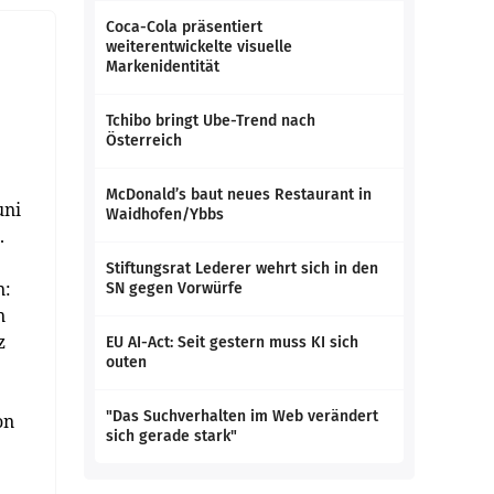
Coca-Cola präsentiert
weiterentwickelte visuelle
Markenidentität
Tchibo bringt Ube-Trend nach
Österreich
McDonald’s baut neues Restaurant in
uni
Waidhofen/Ybbs
.
Stiftungsrat Lederer wehrt sich in den
n:
SN gegen Vorwürfe
n
z
EU AI-Act: Seit gestern muss KI sich
outen
"Das Suchverhalten im Web verändert
on
sich gerade stark"