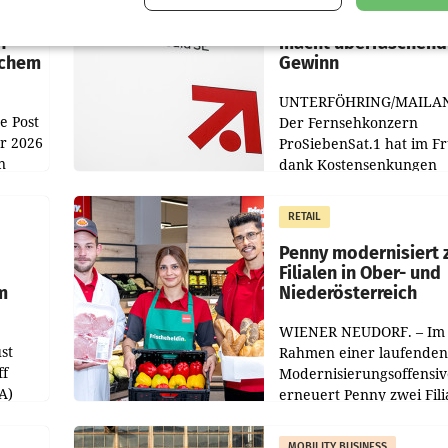
:
ProSiebenSat.1 spar
n
macht überraschend 
achem
Gewinn
UNTERFÖHRING/MAILA
e Post
Der Fernsehkonzern
hr 2026
ProSiebenSat.1 hat im F
n
dank Kostensenkungen
operativ wieder Gewinn
m Plus
gemacht und die
RETAIL
er
Markterwartung deutlic
übertroffen.
Penny modernisiert 
Filialen in Ober- und
m
Niederösterreich
WIENER NEUDORF. – Im
st
Rahmen einer laufenden
ff
Modernisierungsoffensiv
A)
erneuert Penny zwei Fili
Nieder- und Oberösterre
slauf-
Die beiden Standorte lie
MOBILITY BUSINESS