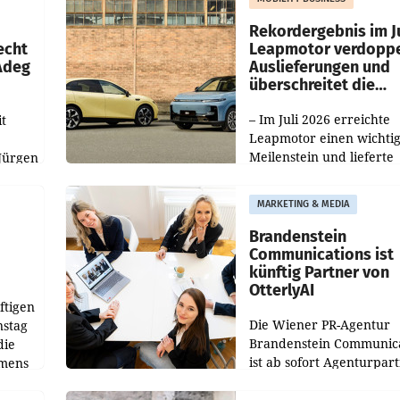
Haag sowie im rund
ilialen
Rekordergebnis im Ju
echt
Leapmotor verdoppe
 Adeg
Auslieferungen und
überschreitet die
100.000er-Marke
– Im Juli 2026 erreichte
t
Leapmotor einen wichti
Meilenstein und lieferte
Jürgen
weltweit 101.267 Fahrze
ich
aus, womit sich das Erge
MARKETING & MEDIA
gegenüber Juli 2025 meh
örde
verdoppelte (+102
walt
Brandenstein
Communications ist
künftig Partner von
OtterlyAI
ftigen
Die Wiener PR-Agentur
nstag
Brandenstein Communica
die
ist ab sofort Agenturpar
emens
der KI-Monitoring- und
Optimierungsplattform