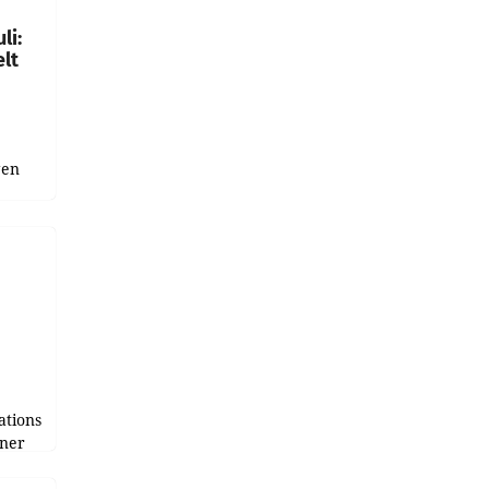
li:
lt
gen
uge
bnis
r als
tions
tner