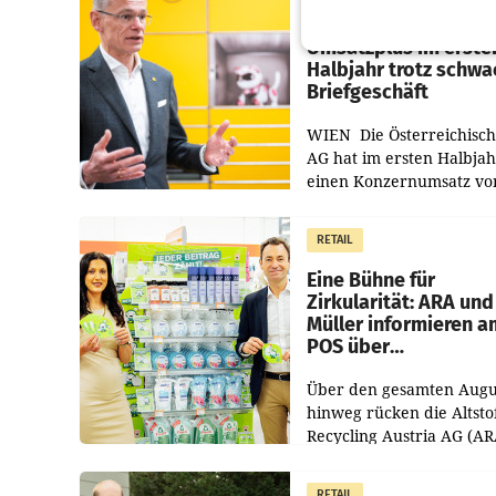
Österreichische Post
Umsatzplus im erste
Halbjahr trotz schw
Briefgeschäft
WIEN Die Österreichisch
AG hat im ersten Halbja
einen Konzernumsatz vo
1.544,0 Mio. EUR
erwirtschaftet, was eine
RETAIL
von 3,8 Prozent gegenüb
dem Vergleichszeitraum
Eine Bühne für
Zirkularität: ARA und
Müller informieren a
POS über
Kreislauffähigkeit
Über den gesamten Augu
hinweg rücken die Altsto
Recycling Austria AG (AR
und der Handelskonzern
Müller die Initiative „Krei
RETAIL