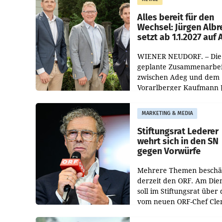
Helden“ in allen
österreichischen Müller-F
Alles bereit für den
Wechsel: Jürgen Albr
setzt ab 1.1.2027 auf
WIENER NEUDORF. – Die
geplante Zusammenarbei
zwischen Adeg und dem
Vorarlberger Kaufmann 
Albrecht ist kartellrechtl
freigegeben: Die
MARKETING & MEDIA
Bundeswettbewerbsbeh
und der Bundeskartellan
Stiftungsrat Lederer
wehrt sich in den SN
gegen Vorwürfe
Mehrere Themen beschä
derzeit den ORF. Am Die
soll im Stiftungsrat über 
vom neuen ORF-Chef Cl
Pig vorgeschlagenen