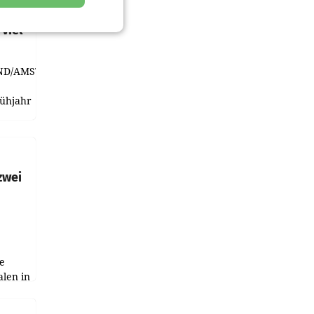
t und
viel
ND/AMSTERDAM.
rühjahr
h
zwei
e
alen in
ich.
gen in