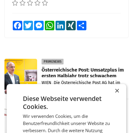
Facebook
Twitter
Messenger
WhatsApp
LinkedIn
XING
Teilen
PRIMENEWS
Österreichische Post: Umsatzplus im
ersten Halbjahr trotz schwachem
Briefgeschäft
WIEN Die Österreichische Post AG hat im
ersten Halbjahr 2026 einen Konzernumsatz
×
von 1.544,0 Mio. EUR erwirtschaftet, was
Diese Webseite verwendet
einem Plus von 3,8 Prozent gegenüber dem
Vergleichszeitraum
Cookies.
MARKETING & MEDIA
ProSiebenSat.1 spart und macht
Wir verwenden Cookies, um die
überraschend viel Gewinn
Benutzerfreundlichkeit unserer Website zu
UNTERFÖHRING/MAILAND/AMSTERDAM. Der
verbessern. Durch die weitere Nutzung
Fernsehkonzern ProSiebenSat.1 hat im