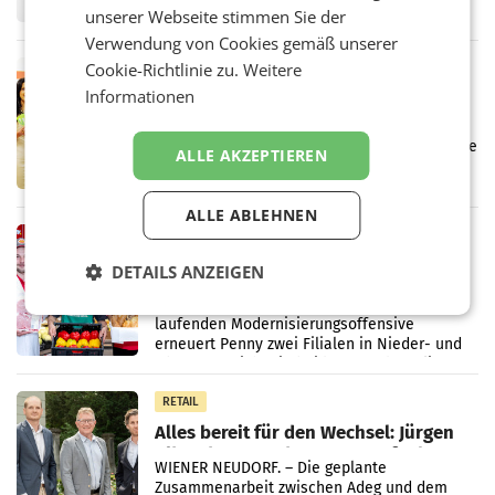
Frühjahr dank Kostensenkungen operativ
unserer Webseite stimmen Sie der
wieder Gewinn gemacht und die
Verwendung von Cookies gemäß unserer
Markterwartung deutlich übertroffen.
Cookie-Richtlinie zu.
Weitere
RETAIL
Informationen
Eine Bühne für Zirkularität: ARA und
Müller informieren am POS über
Kreislauffähigkeit
Über den gesamten August hinweg rücken die
ALLE AKZEPTIEREN
Altstoff Recycling Austria AG (ARA) und der
Handelskonzern Müller die Initiative
„Kreislauf-Helden“ in allen österreichischen
ALLE ABLEHNEN
Müller-Filialen
RETAIL
Penny modernisiert zwei Filialen in
DETAILS ANZEIGEN
Ober- und Niederösterreich
WIENER NEUDORF. – Im Rahmen einer
laufenden Modernisierungsoffensive
erneuert Penny zwei Filialen in Nieder- und
Oberösterreich. Die beiden Standorte liegen
in Haag sowie im rund
RETAIL
Alles bereit für den Wechsel: Jürgen
Albrecht setzt ab 1.1.2027 auf Adeg
WIENER NEUDORF. – Die geplante
Zusammenarbeit zwischen Adeg und dem