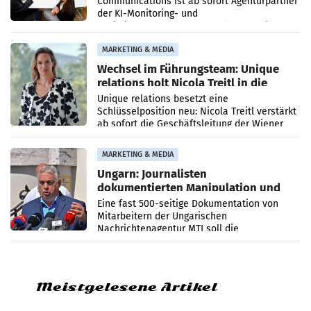
Communications ist ab sofort Agenturpartner
der KI-Monitoring- und
Optimierungsplattform OtterlyAI. Damit baut
die Agentur ihr Leistungsportfolio
MARKETING & MEDIA
Wechsel im Führungsteam: Unique
relations holt Nicola Treitl in die
Geschäftsleitung
Unique relations besetzt eine
Schlüsselposition neu: Nicola Treitl verstärkt
ab sofort die Geschäftsleitung der Wiener
PR-Agentur an der Seite von Josef Kalina und
Anna Kalina-Mahr.
MARKETING & MEDIA
Ungarn: Journalisten
dokumentierten Manipulation und
Zensur
Eine fast 500-seitige Dokumentation von
Mitarbeitern der Ungarischen
Nachrichtenagentur MTI soll die
systematische Nachrichten-Manipulation und
Zensur bei der Agentur während der Zeit
Meistgelesene Artikel