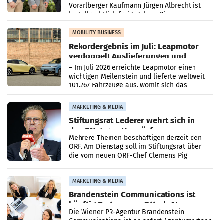
Vorarlberger Kaufmann Jürgen Albrecht ist
kartellrechtlich freigegeben: Die
Bundeswettbewerbsbehörde und der
Bundeskartellanwalt
MOBILITY BUSINESS
Rekordergebnis im Juli: Leapmotor
verdoppelt Auslieferungen und
überschreitet die 100.000er-Marke
– Im Juli 2026 erreichte Leapmotor einen
wichtigen Meilenstein und lieferte weltweit
101.267 Fahrzeuge aus, womit sich das
Ergebnis gegenüber Juli 2025 mehr als
verdoppelte (+102
MARKETING & MEDIA
Stiftungsrat Lederer wehrt sich in
den SN gegen Vorwürfe
Mehrere Themen beschäftigen derzeit den
ORF. Am Dienstag soll im Stiftungsrat über
die vom neuen ORF-Chef Clemens Pig
vorgeschlagenen Besetzungen für die
Direktionen abgestimmt werden.
MARKETING & MEDIA
Brandenstein Communications ist
künftig Partner von OtterlyAI
Die Wiener PR-Agentur Brandenstein