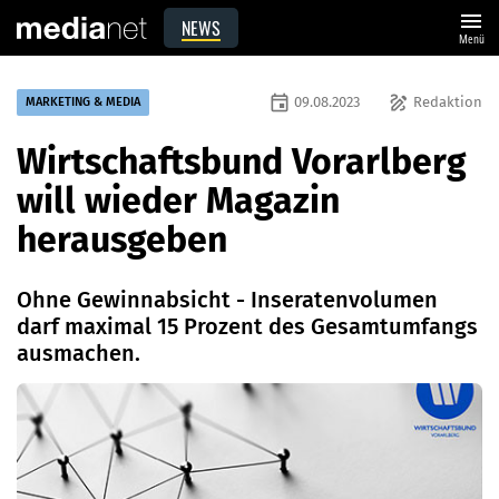
menu
NEWS
Menü
event
draw
09.08.2023
Redaktion
MARKETING & MEDIA
Wirtschaftsbund Vorarlberg
will wieder Magazin
herausgeben
Ohne Gewinnabsicht - Inseratenvolumen
darf maximal 15 Prozent des Gesamtumfangs
ausmachen.