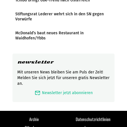
Tchibo bringt Ube-Trend nach Österreich
Stiftungsrat Lederer wehrt sich in den SN gegen
Vorwürfe
McDonald’s baut neues Restaurant in
Waidhofen/Ybbs
newsletter
Mit unseren News bleiben Sie am Puls der Zeit!
Melden Sie sich jetzt für unseren gratis Newsletter
an.
mark_email_read
Newsletter jetzt abonnieren
Archiv
Datenschutzrichtlinien