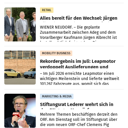
Oberösterreich. Die beiden Standorte liegen
in Haag sowie im rund
RETAIL
Alles bereit für den Wechsel: Jürgen
Albrecht setzt ab 1.1.2027 auf Adeg
WIENER NEUDORF. – Die geplante
Zusammenarbeit zwischen Adeg und dem
Vorarlberger Kaufmann Jürgen Albrecht ist
kartellrechtlich freigegeben: Die
Bundeswettbewerbsbehörde und der
Bundeskartellanwalt
MOBILITY BUSINESS
Rekordergebnis im Juli: Leapmotor
verdoppelt Auslieferungen und
überschreitet die 100.000er-Marke
– Im Juli 2026 erreichte Leapmotor einen
wichtigen Meilenstein und lieferte weltweit
101.267 Fahrzeuge aus, womit sich das
Ergebnis gegenüber Juli 2025 mehr als
verdoppelte (+102
MARKETING & MEDIA
Stiftungsrat Lederer wehrt sich in
den SN gegen Vorwürfe
Mehrere Themen beschäftigen derzeit den
ORF. Am Dienstag soll im Stiftungsrat über
die vom neuen ORF-Chef Clemens Pig