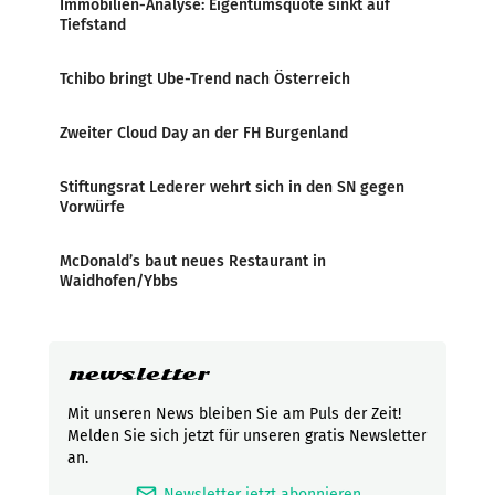
Immobilien-Analyse: Eigentumsquote sinkt auf
Tiefstand
Tchibo bringt Ube-Trend nach Österreich
Zweiter Cloud Day an der FH Burgenland
Stiftungsrat Lederer wehrt sich in den SN gegen
Vorwürfe
McDonald’s baut neues Restaurant in
Waidhofen/Ybbs
newsletter
Mit unseren News bleiben Sie am Puls der Zeit!
Melden Sie sich jetzt für unseren gratis Newsletter
an.
mark_email_read
Newsletter jetzt abonnieren