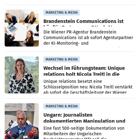
vorgeschlagenen Besetzungen für die
Direktionen abgestimmt werden.
MARKETING & MEDIA
Brandenstein Communications ist
künftig Partner von OtterlyAI
Die Wiener PR-Agentur Brandenstein
Communications ist ab sofort Agenturpartner
der KI-Monitoring- und
Optimierungsplattform OtterlyAI. Damit baut
die Agentur ihr Leistungsportfolio
MARKETING & MEDIA
Wechsel im Führungsteam: Unique
relations holt Nicola Treitl in die
Geschäftsleitung
Unique relations besetzt eine
Schlüsselposition neu: Nicola Treitl verstärkt
ab sofort die Geschäftsleitung der Wiener
PR-Agentur an der Seite von Josef Kalina und
Anna Kalina-Mahr.
MARKETING & MEDIA
Ungarn: Journalisten
dokumentierten Manipulation und
Zensur
Eine fast 500-seitige Dokumentation von
Mitarbeitern der Ungarischen