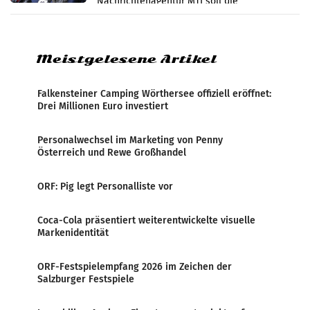
Nachrichtenagentur MTI soll die
systematische Nachrichten-Manipulation und
Zensur bei der Agentur während der Zeit
Meistgelesene Artikel
Falkensteiner Camping Wörthersee offiziell eröffnet:
Drei Millionen Euro investiert
Personalwechsel im Marketing von Penny
Österreich und Rewe Großhandel
ORF: Pig legt Personalliste vor
Coca-Cola präsentiert weiterentwickelte visuelle
Markenidentität
ORF-Festspielempfang 2026 im Zeichen der
Salzburger Festspiele