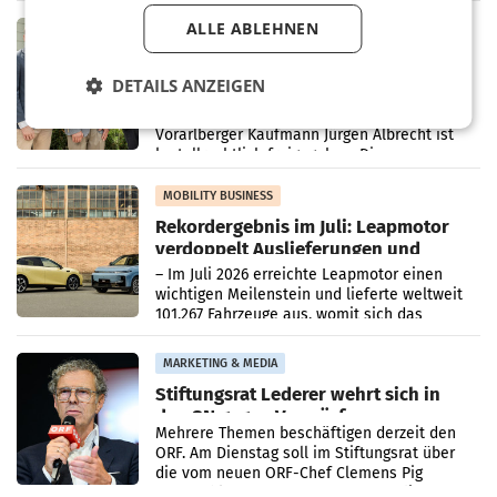
in Haag sowie im rund
ALLE ABLEHNEN
RETAIL
Alles bereit für den Wechsel: Jürgen
Albrecht setzt ab 1.1.2027 auf Adeg
DETAILS ANZEIGEN
WIENER NEUDORF. – Die geplante
Zusammenarbeit zwischen Adeg und dem
Vorarlberger Kaufmann Jürgen Albrecht ist
kartellrechtlich freigegeben: Die
Bundeswettbewerbsbehörde und der
Bundeskartellanwalt
MOBILITY BUSINESS
Rekordergebnis im Juli: Leapmotor
verdoppelt Auslieferungen und
überschreitet die 100.000er-Marke
– Im Juli 2026 erreichte Leapmotor einen
wichtigen Meilenstein und lieferte weltweit
101.267 Fahrzeuge aus, womit sich das
Ergebnis gegenüber Juli 2025 mehr als
verdoppelte (+102
MARKETING & MEDIA
Stiftungsrat Lederer wehrt sich in
den SN gegen Vorwürfe
Mehrere Themen beschäftigen derzeit den
ORF. Am Dienstag soll im Stiftungsrat über
die vom neuen ORF-Chef Clemens Pig
vorgeschlagenen Besetzungen für die