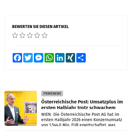
BEWERTEN SIE DIESEN ARTIKEL
Facebook
Twitter
Messenger
WhatsApp
LinkedIn
XING
Teilen
PRIMENEWS
Österreichische Post: Umsatzplus im
ersten Halbjahr trotz schwachem
Briefgeschäft
WIEN Die Österreichische Post AG hat im
ersten Halbjahr 2026 einen Konzernumsatz
von 1.544,0 Mio. EUR erwirtschaftet, was
einem Plus von 3,8 Prozent gegenüber dem