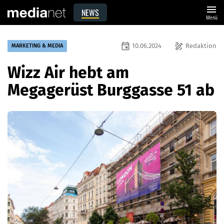
menu
NEWS
Menü
event
draw
10.06.2024
Redaktion
MARKETING & MEDIA
Wizz Air hebt am
Megagerüst Burggasse 51 ab