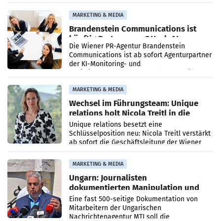
Direktionen abgestimmt werden.
MARKETING & MEDIA
Brandenstein Communications ist
künftig Partner von OtterlyAI
Die Wiener PR-Agentur Brandenstein
Communications ist ab sofort Agenturpartner
der KI-Monitoring- und
Optimierungsplattform OtterlyAI. Damit baut
die Agentur ihr Leistungsportfolio
MARKETING & MEDIA
Wechsel im Führungsteam: Unique
relations holt Nicola Treitl in die
Geschäftsleitung
Unique relations besetzt eine
Schlüsselposition neu: Nicola Treitl verstärkt
ab sofort die Geschäftsleitung der Wiener
PR-Agentur an der Seite von Josef Kalina und
Anna Kalina-Mahr.
MARKETING & MEDIA
Ungarn: Journalisten
dokumentierten Manipulation und
Zensur
Eine fast 500-seitige Dokumentation von
Mitarbeitern der Ungarischen
Nachrichtenagentur MTI soll die