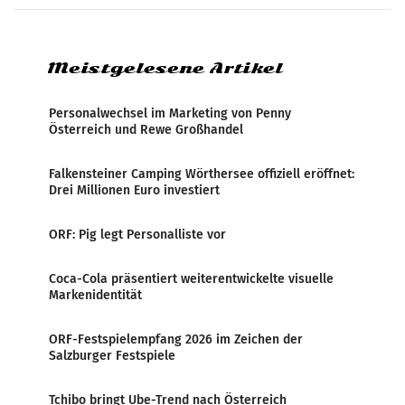
systematische Nachrichten-Manipulation und
Zensur bei der Agentur während der Zeit
Meistgelesene Artikel
Personalwechsel im Marketing von Penny
Österreich und Rewe Großhandel
Falkensteiner Camping Wörthersee offiziell eröffnet:
Drei Millionen Euro investiert
ORF: Pig legt Personalliste vor
Coca-Cola präsentiert weiterentwickelte visuelle
Markenidentität
ORF-Festspielempfang 2026 im Zeichen der
Salzburger Festspiele
Tchibo bringt Ube-Trend nach Österreich