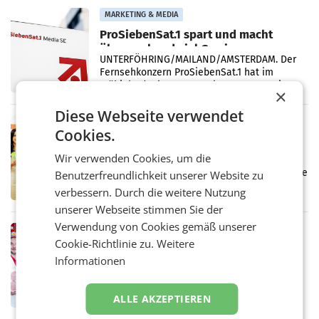
Vergleichszeitraum
MARKETING & MEDIA
ProSiebenSat.1 spart und macht
überraschend viel Gewinn
UNTERFÖHRING/MAILAND/AMSTERDAM. Der
Fernsehkonzern ProSiebenSat.1 hat im
Frühjahr dank Kostensenkungen operativ
×
wieder Gewinn gemacht und die
Markterwartung deutlich übertroffen.
Diese Webseite verwendet
RETAIL
Cookies.
Eine Bühne für Zirkularität: ARA und
Müller informieren am POS über
Wir verwenden Cookies, um die
Kreislauffähigkeit
Über den gesamten August hinweg rücken die
Benutzerfreundlichkeit unserer Website zu
Altstoff Recycling Austria AG (ARA) und der
verbessern. Durch die weitere Nutzung
Handelskonzern Müller die Initiative
unserer Webseite stimmen Sie der
„Kreislauf-Helden“ in allen österreichischen
Müller-Filialen
Verwendung von Cookies gemäß unserer
RETAIL
Cookie-Richtlinie zu.
Weitere
Penny modernisiert zwei Filialen in
Informationen
Ober- und Niederösterreich
WIENER NEUDORF. – Im Rahmen einer
laufenden Modernisierungsoffensive
ALLE AKZEPTIEREN
erneuert Penny zwei Filialen in Nieder- und
Oberösterreich. Die beiden Standorte liegen