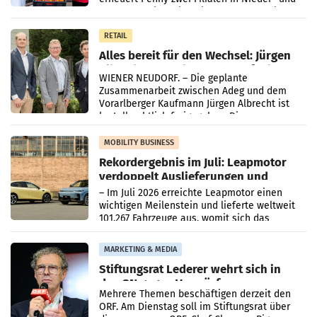
Oberösterreich. Die beiden Standorte liegen
in Haag sowie im rund
RETAIL
Alles bereit für den Wechsel: Jürgen
Albrecht setzt ab 1.1.2027 auf Adeg
WIENER NEUDORF. – Die geplante
Zusammenarbeit zwischen Adeg und dem
Vorarlberger Kaufmann Jürgen Albrecht ist
kartellrechtlich freigegeben: Die
Bundeswettbewerbsbehörde und der
Bundeskartellanwalt
MOBILITY BUSINESS
Rekordergebnis im Juli: Leapmotor
verdoppelt Auslieferungen und
überschreitet die 100.000er-Marke
– Im Juli 2026 erreichte Leapmotor einen
wichtigen Meilenstein und lieferte weltweit
101.267 Fahrzeuge aus, womit sich das
Ergebnis gegenüber Juli 2025 mehr als
verdoppelte (+102
MARKETING & MEDIA
Stiftungsrat Lederer wehrt sich in
den SN gegen Vorwürfe
Mehrere Themen beschäftigen derzeit den
ORF. Am Dienstag soll im Stiftungsrat über