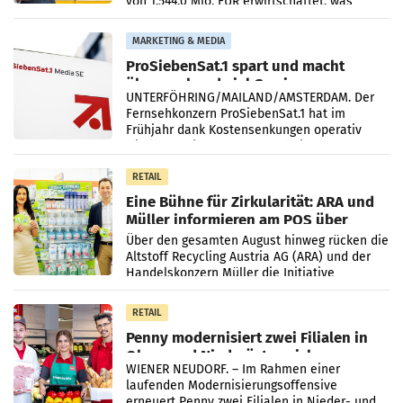
von 1.544,0 Mio. EUR erwirtschaftet, was
einem Plus von 3,8 Prozent gegenüber dem
Vergleichszeitraum
MARKETING & MEDIA
ProSiebenSat.1 spart und macht
überraschend viel Gewinn
UNTERFÖHRING/MAILAND/AMSTERDAM. Der
Fernsehkonzern ProSiebenSat.1 hat im
Frühjahr dank Kostensenkungen operativ
wieder Gewinn gemacht und die
Markterwartung deutlich übertroffen.
RETAIL
Eine Bühne für Zirkularität: ARA und
Müller informieren am POS über
Kreislauffähigkeit
Über den gesamten August hinweg rücken die
Altstoff Recycling Austria AG (ARA) und der
Handelskonzern Müller die Initiative
„Kreislauf-Helden“ in allen österreichischen
Müller-Filialen
RETAIL
Penny modernisiert zwei Filialen in
Ober- und Niederösterreich
WIENER NEUDORF. – Im Rahmen einer
laufenden Modernisierungsoffensive
erneuert Penny zwei Filialen in Nieder- und