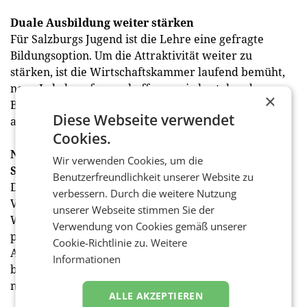
Duale Ausbildung weiter stärken
Für Salzburgs Jugend ist die Lehre eine gefragte
Bildungsoption. Um die Attraktivität weiter zu
stärken, ist die Wirtschaftskammer laufend bemüht,
neue Lehrberufe zu schaffen sowie bestehende
×
Berufsbilder an die aktuellen Erfordernisse
Diese Webseite verwendet
anzupassen.
Cookies.
Neue AMS-Zielvorgaben sind wichtiger erster
Wir verwenden Cookies, um die
Schritt
Benutzerfreundlichkeit unserer Website zu
Der Schwerpunkt auf die Vermittlung von
verbessern. Durch die weitere Nutzung
Vollzeitstellen und die übrigen von Arbeits- und
unserer Webseite stimmen Sie der
Wirtschaftsminister Martin Kocher gestern
Verwendung von Cookies gemäß unserer
präsentierten Zielvorgaben für das
Cookie-Richtlinie zu.
Weitere
Arbeitsmarktservice (AMS) werden von der WKS
Informationen
begrüßt. Weitere Maßnahmen sind allerdings
notwendig. mehr
ALLE AKZEPTIEREN