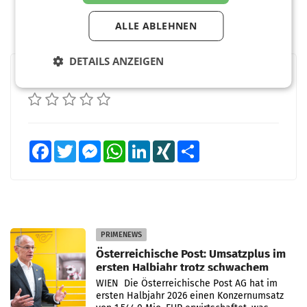
ALLE ABLEHNEN
DETAILS ANZEIGEN
BEWERTEN SIE DIESEN ARTIKEL
Facebook
Twitter
Messenger
WhatsApp
LinkedIn
XING
Teilen
PRIMENEWS
Österreichische Post: Umsatzplus im
ersten Halbjahr trotz schwachem
Briefgeschäft
WIEN Die Österreichische Post AG hat im
ersten Halbjahr 2026 einen Konzernumsatz