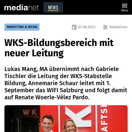
menu
NEWS
Menü
event
draw
07.09.2023
Redaktion
MARKETING & MEDIA
WKS-Bildungsbereich mit
neuer Leitung
Lukas Mang, MA übernimmt nach Gabriele
Tischler die Leitung der WKS-Stabstelle
Bildung, Annemarie Schaur leitet mit 1.
September das WIFI Salzburg und folgt damit
auf Renate Woerle-Vélez Pardo.