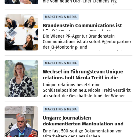
die vom neuen ORF-Chef Clemens Pig
vorgeschlagenen Besetzungen für die
Direktionen abgestimmt werden.
MARKETING & MEDIA
Brandenstein Communications ist
künftig Partner von OtterlyAI
Die Wiener PR-Agentur Brandenstein
Communications ist ab sofort Agenturpartner
der KI-Monitoring- und
Optimierungsplattform OtterlyAI. Damit baut
die Agentur ihr Leistungsportfolio
MARKETING & MEDIA
Wechsel im Führungsteam: Unique
relations holt Nicola Treitl in die
Geschäftsleitung
Unique relations besetzt eine
Schlüsselposition neu: Nicola Treitl verstärkt
ab sofort die Geschäftsleitung der Wiener
PR-Agentur an der Seite von Josef Kalina und
Anna Kalina-Mahr.
MARKETING & MEDIA
Ungarn: Journalisten
dokumentierten Manipulation und
Zensur
Eine fast 500-seitige Dokumentation von
Mitarbeitern der Ungarischen