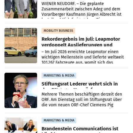
Albrecht setzt ab 1.1.2027 auf Adeg
WIENER NEUDORF. – Die geplante
Zusammenarbeit zwischen Adeg und dem
Vorarlberger Kaufmann Jürgen Albrecht ist
kartellrechtlich freigegeben: Die
Bundeswettbewerbsbehörde und der
Bundeskartellanwalt
MOBILITY BUSINESS
Rekordergebnis im Juli: Leapmotor
verdoppelt Auslieferungen und
überschreitet die 100.000er-Marke
– Im Juli 2026 erreichte Leapmotor einen
wichtigen Meilenstein und lieferte weltweit
101.267 Fahrzeuge aus, womit sich das
Ergebnis gegenüber Juli 2025 mehr als
verdoppelte (+102
MARKETING & MEDIA
Stiftungsrat Lederer wehrt sich in
den SN gegen Vorwürfe
Mehrere Themen beschäftigen derzeit den
ORF. Am Dienstag soll im Stiftungsrat über
die vom neuen ORF-Chef Clemens Pig
vorgeschlagenen Besetzungen für die
Direktionen abgestimmt werden.
MARKETING & MEDIA
Brandenstein Communications ist