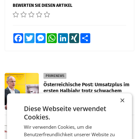
BEWERTEN SIE DIESEN ARTIKEL
Facebook
Twitter
Messenger
WhatsApp
LinkedIn
XING
Teilen
PRIMENEWS
Österreichische Post: Umsatzplus im
ersten Halbjahr trotz schwachem
Briefgeschäft
WIEN Die Österreichische Post AG hat im
×
ersten Halbjahr 2026 einen Konzernumsatz
Diese Webseite verwendet
von 1.544,0 Mio. EUR erwirtschaftet, was
einem Plus von 3,8 Prozent gegenüber dem
Cookies.
Vergleichszeitraum
MARKETING & MEDIA
Wir verwenden Cookies, um die
ProSiebenSat.1 spart und macht
Benutzerfreundlichkeit unserer Website zu
überraschend viel Gewinn