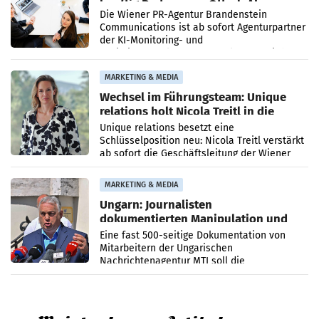
künftig Partner von OtterlyAI
Die Wiener PR-Agentur Brandenstein
Communications ist ab sofort Agenturpartner
der KI-Monitoring- und
Optimierungsplattform OtterlyAI. Damit baut
die Agentur ihr Leistungsportfolio
MARKETING & MEDIA
Wechsel im Führungsteam: Unique
relations holt Nicola Treitl in die
Geschäftsleitung
Unique relations besetzt eine
Schlüsselposition neu: Nicola Treitl verstärkt
ab sofort die Geschäftsleitung der Wiener
PR-Agentur an der Seite von Josef Kalina und
Anna Kalina-Mahr.
MARKETING & MEDIA
Ungarn: Journalisten
dokumentierten Manipulation und
Zensur
Eine fast 500-seitige Dokumentation von
Mitarbeitern der Ungarischen
Nachrichtenagentur MTI soll die
systematische Nachrichten-Manipulation und
Zensur bei der Agentur während der Zeit