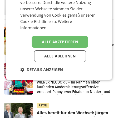
verbessern. Durch die weitere Nutzung
UNTERFÖHRING/MAILAND/AMSTERDAM. Der
Fernsehkonzern ProSiebenSat.1 hat im
unserer Webseite stimmen Sie der
Frühjahr dank Kostensenkungen operativ
Verwendung von Cookies gemäß unserer
wieder Gewinn gemacht und die
Cookie-Richtlinie zu.
Weitere
Markterwartung deutlich übertroffen.
RETAIL
Informationen
Eine Bühne für Zirkularität: ARA und
Müller informieren am POS über
ALLE AKZEPTIEREN
Kreislauffähigkeit
Über den gesamten August hinweg rücken die
Altstoff Recycling Austria AG (ARA) und der
Handelskonzern Müller die Initiative
ALLE ABLEHNEN
„Kreislauf-Helden“ in allen österreichischen
Müller-Filialen
RETAIL
DETAILS ANZEIGEN
Penny modernisiert zwei Filialen in
Ober- und Niederösterreich
WIENER NEUDORF. – Im Rahmen einer
laufenden Modernisierungsoffensive
erneuert Penny zwei Filialen in Nieder- und
Oberösterreich. Die beiden Standorte liegen
in Haag sowie im rund
RETAIL
Alles bereit für den Wechsel: Jürgen