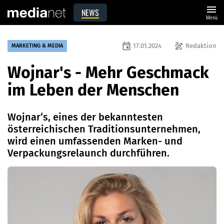
menu
NEWS
Menü
event
draw
17.01.2024
Redaktion
MARKETING & MEDIA
Wojnar's - Mehr Geschmack
im Leben der Menschen
Wojnar‘s, eines der bekanntesten
österreichischen Traditionsunternehmen,
wird einen umfassenden Marken- und
Verpackungsrelaunch durchführen.