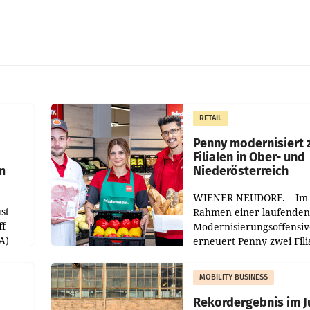
RETAIL
Penny modernisiert 
Filialen in Ober- und
m
Niederösterreich
WIENER NEUDORF. – Im
st
Rahmen einer laufenden
ff
Modernisierungsoffensiv
A)
erneuert Penny zwei Fili
Nieder- und Oberösterre
slauf-
Die beiden Standorte lie
MOBILITY BUSINESS
Haag sowie im rund
ilialen
Rekordergebnis im Ju