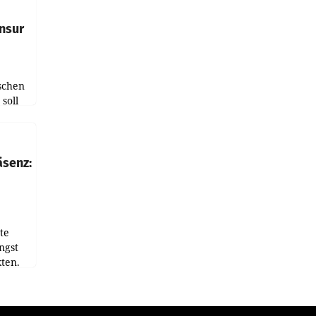
nsur
schen
soll
chten-
 bei
r Zeit
äsenz:
den
te
ngst
ten.