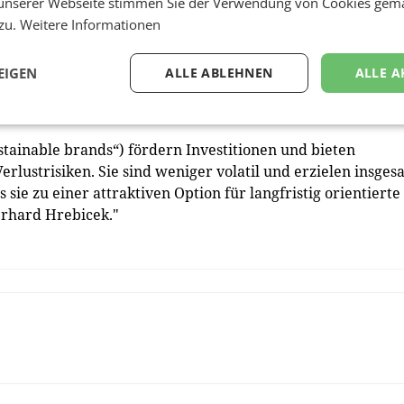
unserer Webseite stimmen Sie der Verwendung von Cookies gem
 zu.
Weitere Informationen
t sich langfristig auf die ESG-Säulenbewertungen auswirk
relation zwischen Markenwert und den ESG-Säulen für
EIGEN
ALLE ABLEHNEN
ALLE A
ibt es Hinweise auf positive Effekte auf alle drei Säulen,
le Säulenbewertung verbessert.“
stainable brands“) fördern Investitionen und bieten
erlustrisiken. Sie sind weniger volatil und erzielen insges
sie zu einer attraktiven Option für langfristig orientierte
erhard Hrebicek."