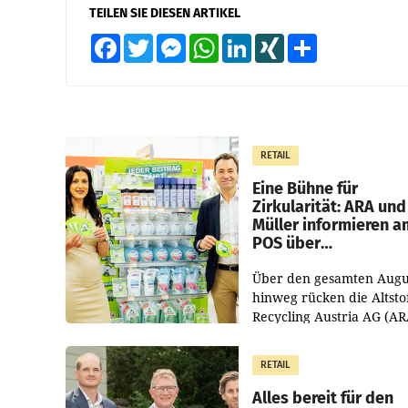
TEILEN SIE DIESEN ARTIKEL
Facebook
Twitter
Messenger
WhatsApp
LinkedIn
XING
Teilen
RETAIL
Eine Bühne für
Zirkularität: ARA und
Müller informieren a
POS über
Kreislauffähigkeit
Über den gesamten Augu
hinweg rücken die Altsto
Recycling Austria AG (AR
und der Handelskonzern
Müller die Initiative „Krei
RETAIL
Helden“ in allen
österreichischen Müller-F
Alles bereit für den