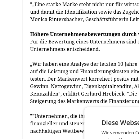
"„Eine starke Marke steht nicht nur für wirts
und damit die Identifikation sowie das Zugeh
Monica Rintersbacher, Geschäftsführerin Leit
Höhere Unternehmensbewertungen durch 
Für die Bewertung eines Unternehmens sind d
Unternehmens entscheidend.
„Wir haben eine Analyse der letzten 10 Jahr
auf die Leistung und Finanzierungskosten ei
testen. Der Markenwert korreliert positiv m
Gewinn, Nettogewinn, Eigenkapitalrendite, 
Kennzahlen“, erklärt Gerhard Hrebicek. "Die 
Steigerung des Markenwerts die Finanzierun
""Unternehmen, die ihre Marken gut entwicke
Diese Webse
finanzieller und steuerlicher Sicht richtig st
nachhaltigen Wettbewerbsvorteil", ergänzt EB
Wir verwenden Co