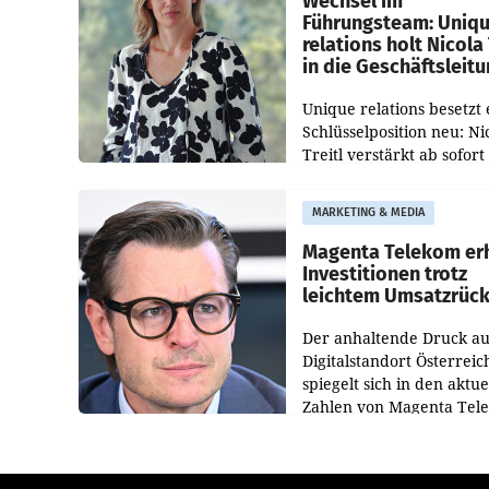
Wechsel im
Führungsteam: Uniq
relations holt Nicola 
in die Geschäftsleit
Unique relations besetzt 
Schlüsselposition neu: Ni
Treitl verstärkt ab sofort
Geschäftsleitung der Wi
PR-Agentur an der Seite 
MARKETING & MEDIA
Josef Kalina und Anna Ka
Mahr.
Magenta Telekom er
Investitionen trotz
leichtem Umsatzrüc
Der anhaltende Druck au
Digitalstandort Österreic
spiegelt sich in den aktue
Zahlen von Magenta Tel
wider. In den ersten sec
Monaten des laufenden J
verzeichnete