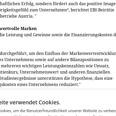
chaftlichen Erfolg, sondern fördert auch das positive Image
örigkeitsgefühl zum Unternehmen“, berichtet EBI-Beirätin
betriebe Austria. "
wertvolle Marken
ie Leistung und Gewinne sowie die Finanzierungskosten d
e durchgeführt, um den Einfluss der Markenwertentwicklu
nes Unternehmens sowie auf andere Bilanzpositionen zu
it mehreren wichtigen Leistungskennzahlen wie Umsatz,
Aktienkurs, Unternehmenswert und anderen finanziellen
Studienergebnisse unterstützen die Hypothese, dass eine
gskosten eines Unternehmens reduziert."
ln und pflegen und vor allem auch aus rechtlicher,
ite verwendet Cookies.
rukturieren, verschaffen sich einen wesentlichen und
I-Beirat Herbert Kovar, Managing Partner Deloitte Tax. "
okies, um die Benutzerfreundlichkeit unserer Website zu verbes