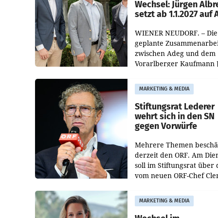
Wechsel: Jürgen Albr
setzt ab 1.1.2027 auf
WIENER NEUDORF. – Die
geplante Zusammenarbei
zwischen Adeg und dem
Vorarlberger Kaufmann 
Albrecht ist kartellrechtl
freigegeben: Die
MARKETING & MEDIA
Bundeswettbewerbsbeh
und der Bundeskartellan
Stiftungsrat Lederer
wehrt sich in den SN
gegen Vorwürfe
Mehrere Themen beschä
derzeit den ORF. Am Die
soll im Stiftungsrat über 
vom neuen ORF-Chef Cl
Pig vorgeschlagenen
Besetzungen für die
MARKETING & MEDIA
Direktionen abgestimmt
werden.