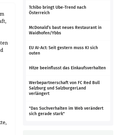
Tchibo bringt Ube-Trend nach
Österreich
um
ft,
McDonald’s baut neues Restaurant in
Waidhofen/Ybbs
sten
EU AI-Act: Seit gestern muss KI sich
nd
outen
Hitze beeinflusst das Einkaufsverhalten
Werbepartnerschaft von FC Red Bull
Salzburg und SalzburgerLand
verlängert
"Das Suchverhalten im Web verändert
sich gerade stark"
te,