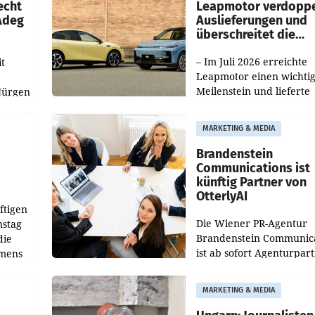
echt
Leapmotor verdoppe
 Adeg
Auslieferungen und
überschreitet die
100.000er-Marke
– Im Juli 2026 erreichte
t
Leapmotor einen wichti
Meilenstein und lieferte
Jürgen
weltweit 101.267 Fahrze
ich
aus, womit sich das Erge
MARKETING & MEDIA
gegenüber Juli 2025 meh
örde
verdoppelte (+102
walt
Brandenstein
Communications ist
künftig Partner von
OtterlyAI
ftigen
Die Wiener PR-Agentur
nstag
Brandenstein Communica
die
ist ab sofort Agenturpar
emens
der KI-Monitoring- und
Optimierungsplattform
MARKETING & MEDIA
OtterlyAI. Damit baut di
Agentur ihr Leistungspor