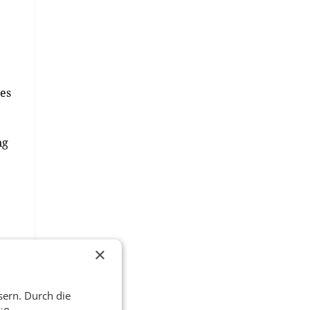
es
ng
×
sern. Durch die