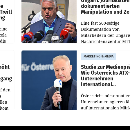
Ungarn: Journalisten
ue
dokumentierten
Treitl
Manipulation und Ze
ung
Eine fast 500-seitige
eine
Dokumentation von
cola
Mitarbeitern der Ungari
 die
Nachrichtenagentur MTI 
ener
die systematische Nachri
von
Manipulation und Zensur
MARKETING & MEDIA
lina-
der Agentur während de
höht
Studie zur Medienpr
Wie Österreichs ATX-
kgang
Unternehmen
international
f den
wahrgenommen wer
Österreichs börsennotier
h
Unternehmen agieren lä
llen
auf internationalen Märk
ekom
Eine neue internationale
hs
Medienresonanzanalyse
ahres
untersucht die weltweite