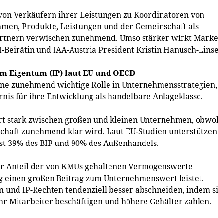
on Verkäufern ihrer Leistungen zu Koordinatoren von
men, Produkte, Leistungen und der Gemeinschaft als
artnern verwischen zunehmend. Umso stärker wirkt Marke
I-Beirätin und IAA-Austria President Kristin Hanusch-Linse
em Eigentum (IP) laut EU und OECD
eine zunehmend wichtige Rolle in Unternehmensstrategien,
nis für ihre Entwicklung als handelbare Anlageklasse.
iert stark zwischen großen und kleinen Unternehmen, obwo
schaft zunehmend klar wird. Laut EU-Studien unterstützen 
fast 39% des BIP und 90% des Außenhandels.
er Anteil der von KMUs gehaltenen Vermögenswerte
ung einen großen Beitrag zum Unternehmenswert leistet.
 und IP-Rechten tendenziell besser abschneiden, indem s
hr Mitarbeiter beschäftigen und höhere Gehälter zahlen.