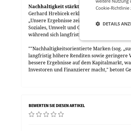
weitere Nutzung 
Nachhaltigkeit stärkt den Markenwert
Cookie-Richtlinie
Gerhard Hrebicek erklärt, wie der Markenwer
„Unsere Ergebnisse zeigen eine positive Kor
DETAILS ANZ
Soziales, Umwelt und Governance. Kurzfristig g
während sich langfristig vor allem die sozia
""Nachhaltigkeitsorientierte Marken (sog. „su
langfristig höhere Renditen sowie geringere V
bessere Ergebnisse auf dem Kapitalmarkt, was 
Investoren und Finanzierer macht," betont G
BEWERTEN SIE DIESEN ARTIKEL