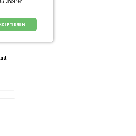
äß unserer
t:
KZEPTIEREN
amt