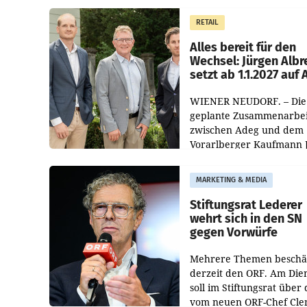
und der Handelskonzern
Müller die Initiative „Krei
RETAIL
Helden“ in allen
österreichischen Müller-F
Alles bereit für den
Wechsel: Jürgen Albr
setzt ab 1.1.2027 auf
WIENER NEUDORF. – Die
geplante Zusammenarbei
zwischen Adeg und dem
Vorarlberger Kaufmann 
Albrecht ist kartellrechtl
freigegeben: Die
MARKETING & MEDIA
Bundeswettbewerbsbeh
und der Bundeskartellan
Stiftungsrat Lederer
wehrt sich in den SN
gegen Vorwürfe
Mehrere Themen beschä
derzeit den ORF. Am Die
soll im Stiftungsrat über 
vom neuen ORF-Chef Cl