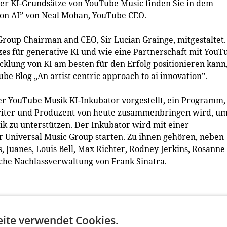
er KI-Grundsätze von YouTube Music finden Sie in dem
y on AI” von Neal Mohan, YouTube CEO.
roup Chairman and CEO, Sir Lucian Grainge, mitgestaltet.
tzes für generative KI und wie eine Partnerschaft mit YouT
klung von KI am besten für den Erfolg positionieren kann
be Blog „An artist centric approach to ai innovation”.
r YouTube Musik KI-Inkubator vorgestellt, ein Programm,
gwriter und Produzent von heute zusammenbringen wird, u
ik zu unterstützen. Der Inkubator wird mit einer
 Universal Music Group starten. Zu ihnen gehören, neben
, Juanes, Louis Bell, Max Richter, Rodney Jerkins, Rosanne
sche Nachlassverwaltung von Frank Sinatra.
ite verwendet Cookies.