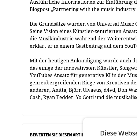
Ausführliche Informationen zur Einführung d
Blogpost „Partnering with the music industr
Die Grundsätze wurden von Universal Music G
Seine Vision eines Künstler-zentrierten Ansa
die Musikindustrie während der Weiterentwic
erklärt er in einem Gastbeitrag auf dem YouTu
Mit der heutigen Ankündigung wurde auch de
das einige der innovativsten Künstler, Son
YouTubes Ansatz für generative KI in der Mus
genreübergreifenden Riege von Kreativen der
anderen, Anitta, Björn Ulvaeus, d4vd, Don Was
Cash, Ryan Tedder, Yo Gotti und die musikali
Diese Webse
BEWERTEN SIE DIESEN ARTIKEL