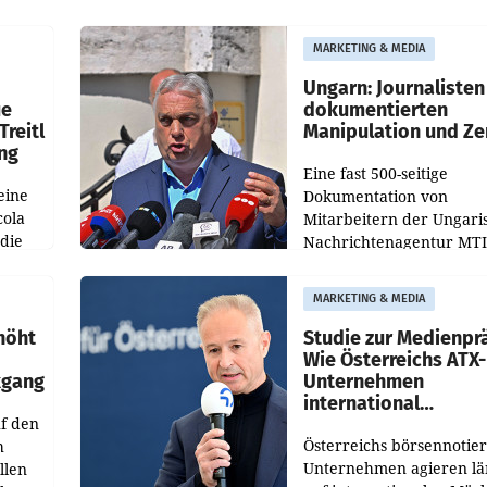
der KI-Monitoring- und
Optimierungsplattform
MARKETING & MEDIA
OtterlyAI. Damit baut di
Agentur ihr Leistungspor
Ungarn: Journalisten
ue
dokumentierten
Treitl
Manipulation und Ze
ung
Eine fast 500-seitige
eine
Dokumentation von
cola
Mitarbeitern der Ungari
 die
Nachrichtenagentur MTI 
ener
die systematische Nachri
von
Manipulation und Zensur
MARKETING & MEDIA
lina-
der Agentur während de
höht
Studie zur Medienpr
Wie Österreichs ATX-
kgang
Unternehmen
international
f den
wahrgenommen wer
Österreichs börsennotier
h
Unternehmen agieren lä
llen