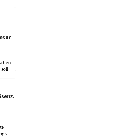
e
tfolio
nsur
schen
soll
chten-
 bei
r Zeit
äsenz:
den
te
ngst