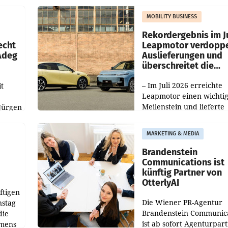
Nieder- und Oberösterre
slauf-
Die beiden Standorte lie
MOBILITY BUSINESS
Haag sowie im rund
ilialen
Rekordergebnis im Ju
echt
Leapmotor verdoppe
 Adeg
Auslieferungen und
überschreitet die
100.000er-Marke
– Im Juli 2026 erreichte
t
Leapmotor einen wichti
Meilenstein und lieferte
Jürgen
weltweit 101.267 Fahrze
ich
aus, womit sich das Erge
MARKETING & MEDIA
gegenüber Juli 2025 meh
örde
verdoppelte (+102
walt
Brandenstein
Communications ist
künftig Partner von
OtterlyAI
ftigen
Die Wiener PR-Agentur
nstag
Brandenstein Communica
die
ist ab sofort Agenturpar
emens