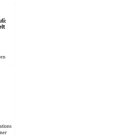
ich.
gen in
li:
lt
gen
uge
bnis
r als
tions
tner