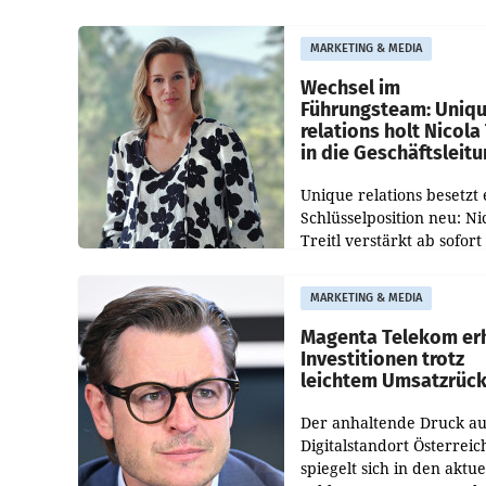
Pig vorgeschlagenen
Besetzungen für die
MARKETING & MEDIA
Direktionen abgestimmt
werden.
Wechsel im
Führungsteam: Uniq
relations holt Nicola 
in die Geschäftsleit
Unique relations besetzt 
Schlüsselposition neu: Ni
Treitl verstärkt ab sofort
Geschäftsleitung der Wi
PR-Agentur an der Seite 
MARKETING & MEDIA
Josef Kalina und Anna Ka
Mahr.
Magenta Telekom er
Investitionen trotz
leichtem Umsatzrüc
Der anhaltende Druck au
Digitalstandort Österreic
spiegelt sich in den aktue