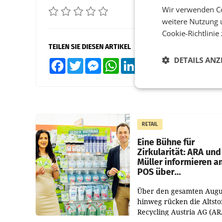
Wir verwenden Co
weitere Nutzung 
Cookie-Richtlinie
TEILEN SIE DIESEN ARTIKEL
DETAILS ANZ
Facebook
Twitter
Messenger
WhatsApp
LinkedIn
XING
Teilen
RETAIL
Eine Bühne für
Zirkularität: ARA und
Müller informieren a
POS über
Kreislauffähigkeit
Über den gesamten Augu
hinweg rücken die Altsto
Recycling Austria AG (AR