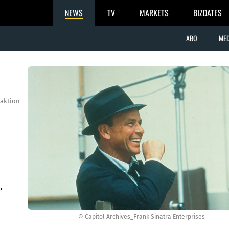
NEWS
TV
MARKETS
BIZDATES
ABO
MED
aktion
.
© Capitol Archives_Frank Sinatra Enterprises