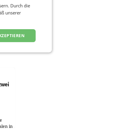
sern. Durch die
äß unserer
KZEPTIEREN
zwei
e
alen in