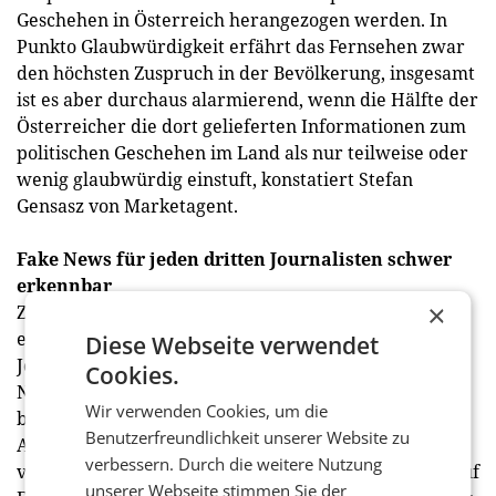
Geschehen in Österreich herangezogen werden. In
Punkto Glaubwürdigkeit erfährt das Fernsehen zwar
den höchsten Zuspruch in der Bevölkerung, insgesamt
ist es aber durchaus alarmierend, wenn die Hälfte der
Österreicher die dort gelieferten Informationen zum
politischen Geschehen im Land als nur teilweise oder
wenig glaubwürdig einstuft, konstatiert Stefan
Gensasz von Marketagent.
Fake News für jeden dritten Journalisten schwer
erkennbar
×
Zusätzlich zum Zeitdruck und der Informationsflut
erschweren Fake News die Arbeitsbedingungen von
Diese Webseite verwendet
Journalisten. Jeder Dritte hat Probleme, falsche
Cookies.
Nachrichten als solche zu erkennen. Journalisten
Wir verwenden Cookies, um die
bewegen sich in einem extremen Spannungsfeld, so
Benutzerfreundlichkeit unserer Website zu
Axel Zuschmann. Sie müssen in kürzester Zeit aus
verbessern. Durch die weitere Nutzung
vielen Informationen das Wichtigste herausfiltern, auf
unserer Webseite stimmen Sie der