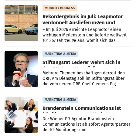
Bundeswettbewerbsbehörde und der
Bundeskartellanwalt
MOBILITY BUSINESS
Rekordergebnis im Juli: Leapmotor
verdoppelt Auslieferungen und
überschreitet die 100.000er-Marke
– Im Juli 2026 erreichte Leapmotor einen
wichtigen Meilenstein und lieferte weltweit
101.267 Fahrzeuge aus, womit sich das
Ergebnis gegenüber Juli 2025 mehr als
verdoppelte (+102
MARKETING & MEDIA
Stiftungsrat Lederer wehrt sich in
den SN gegen Vorwürfe
Mehrere Themen beschäftigen derzeit den
ORF. Am Dienstag soll im Stiftungsrat über
die vom neuen ORF-Chef Clemens Pig
vorgeschlagenen Besetzungen für die
Direktionen abgestimmt werden.
MARKETING & MEDIA
Brandenstein Communications ist
künftig Partner von OtterlyAI
Die Wiener PR-Agentur Brandenstein
Communications ist ab sofort Agenturpartner
der KI-Monitoring- und
Optimierungsplattform OtterlyAI. Damit baut