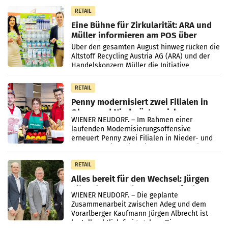
Markterwartung deutlich übertroffen.
RETAIL
Eine Bühne für Zirkularität: ARA und
Müller informieren am POS über
Kreislauffähigkeit
Über den gesamten August hinweg rücken die
Altstoff Recycling Austria AG (ARA) und der
Handelskonzern Müller die Initiative
„Kreislauf-Helden“ in allen österreichischen
Müller-Filialen
RETAIL
Penny modernisiert zwei Filialen in
Ober- und Niederösterreich
WIENER NEUDORF. – Im Rahmen einer
laufenden Modernisierungsoffensive
erneuert Penny zwei Filialen in Nieder- und
Oberösterreich. Die beiden Standorte liegen
in Haag sowie im rund
RETAIL
Alles bereit für den Wechsel: Jürgen
Albrecht setzt ab 1.1.2027 auf Adeg
WIENER NEUDORF. – Die geplante
Zusammenarbeit zwischen Adeg und dem
Vorarlberger Kaufmann Jürgen Albrecht ist
kartellrechtlich freigegeben: Die