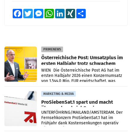
Facebook
Twitter
Messenger
WhatsApp
LinkedIn
XING
Teilen
PRIMENEWS
Österreichische Post: Umsatzplus im
ersten Halbjahr trotz schwachem
Briefgeschäft
WIEN Die Österreichische Post AG hat im
ersten Halbjahr 2026 einen Konzernumsatz
von 1.544,0 Mio. EUR erwirtschaftet, was
einem Plus von 3,8 Prozent gegenüber dem
Vergleichszeitraum
MARKETING & MEDIA
ProSiebenSat.1 spart und macht
überraschend viel Gewinn
UNTERFÖHRING/MAILAND/AMSTERDAM. Der
Fernsehkonzern ProSiebenSat.1 hat im
Frühjahr dank Kostensenkungen operativ
wieder Gewinn gemacht und die