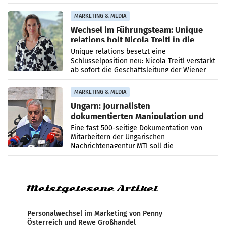
die Agentur ihr Leistungsportfolio
MARKETING & MEDIA
Wechsel im Führungsteam: Unique
relations holt Nicola Treitl in die
Geschäftsleitung
Unique relations besetzt eine
Schlüsselposition neu: Nicola Treitl verstärkt
ab sofort die Geschäftsleitung der Wiener
PR-Agentur an der Seite von Josef Kalina und
Anna Kalina-Mahr.
MARKETING & MEDIA
Ungarn: Journalisten
dokumentierten Manipulation und
Zensur
Eine fast 500-seitige Dokumentation von
Mitarbeitern der Ungarischen
Nachrichtenagentur MTI soll die
systematische Nachrichten-Manipulation und
Zensur bei der Agentur während der Zeit
Meistgelesene Artikel
Personalwechsel im Marketing von Penny
Österreich und Rewe Großhandel