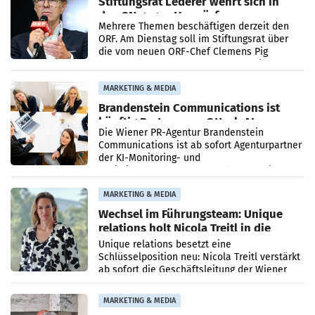
Stiftungsrat Lederer wehrt sich in
den SN gegen Vorwürfe
Mehrere Themen beschäftigen derzeit den
ORF. Am Dienstag soll im Stiftungsrat über
die vom neuen ORF-Chef Clemens Pig
vorgeschlagenen Besetzungen für die
Direktionen abgestimmt werden.
MARKETING & MEDIA
Brandenstein Communications ist
künftig Partner von OtterlyAI
Die Wiener PR-Agentur Brandenstein
Communications ist ab sofort Agenturpartner
der KI-Monitoring- und
Optimierungsplattform OtterlyAI. Damit baut
die Agentur ihr Leistungsportfolio
MARKETING & MEDIA
Wechsel im Führungsteam: Unique
relations holt Nicola Treitl in die
Geschäftsleitung
Unique relations besetzt eine
Schlüsselposition neu: Nicola Treitl verstärkt
ab sofort die Geschäftsleitung der Wiener
PR-Agentur an der Seite von Josef Kalina und
Anna Kalina-Mahr.
MARKETING & MEDIA