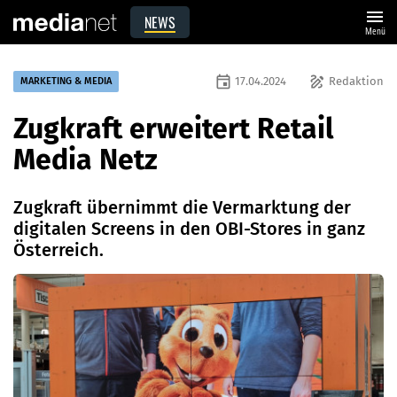
menu
NEWS
Menü
event
draw
17.04.2024
Redaktion
MARKETING & MEDIA
Zugkraft erweitert Retail
Media Netz
Zugkraft übernimmt die Vermarktung der
digitalen Screens in den OBI-Stores in ganz
Österreich.