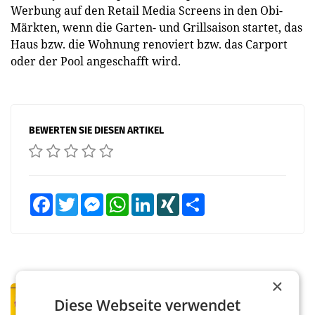
Werbung auf den Retail Media Screens in den Obi-
Märkten, wenn die Garten- und Grillsaison startet, das
Haus bzw. die Wohnung renoviert bzw. das Carport
oder der Pool angeschafft wird.
BEWERTEN SIE DIESEN ARTIKEL
Facebook
Twitter
Messenger
WhatsApp
LinkedIn
XING
Teilen
×
PRIMENEWS
Diese Webseite verwendet
Österreichische Post: Umsatzplus im