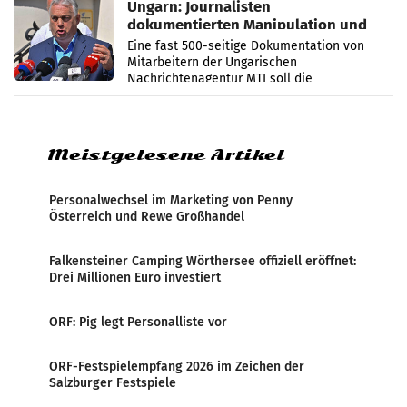
Ungarn: Journalisten
dokumentierten Manipulation und
Zensur
Eine fast 500-seitige Dokumentation von
Mitarbeitern der Ungarischen
Nachrichtenagentur MTI soll die
systematische Nachrichten-Manipulation und
Zensur bei der Agentur während der Zeit
Meistgelesene Artikel
Personalwechsel im Marketing von Penny
Österreich und Rewe Großhandel
Falkensteiner Camping Wörthersee offiziell eröffnet:
Drei Millionen Euro investiert
ORF: Pig legt Personalliste vor
ORF-Festspielempfang 2026 im Zeichen der
Salzburger Festspiele