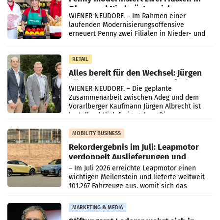
Ober- und Niederösterreich
WIENER NEUDORF. – Im Rahmen einer
laufenden Modernisierungsoffensive
erneuert Penny zwei Filialen in Nieder- und
Oberösterreich. Die beiden Standorte liegen
in Haag sowie im rund
RETAIL
Alles bereit für den Wechsel: Jürgen
Albrecht setzt ab 1.1.2027 auf Adeg
WIENER NEUDORF. – Die geplante
Zusammenarbeit zwischen Adeg und dem
Vorarlberger Kaufmann Jürgen Albrecht ist
kartellrechtlich freigegeben: Die
Bundeswettbewerbsbehörde und der
Bundeskartellanwalt
MOBILITY BUSINESS
Rekordergebnis im Juli: Leapmotor
verdoppelt Auslieferungen und
überschreitet die 100.000er-Marke
– Im Juli 2026 erreichte Leapmotor einen
wichtigen Meilenstein und lieferte weltweit
101.267 Fahrzeuge aus, womit sich das
Ergebnis gegenüber Juli 2025 mehr als
verdoppelte (+102
MARKETING & MEDIA