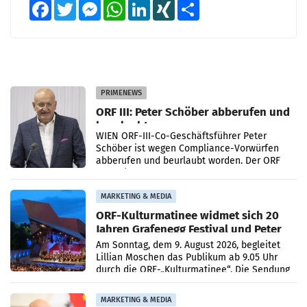
Facebook
Twitter
Messenger
WhatsApp
LinkedIn
XING
Teilen
PRIMENEWS
ORF III: Peter Schöber abberufen und
beurlaubt
WIEN ORF-III-Co-Geschäftsführer Peter
Schöber ist wegen Compliance-Vorwürfen
abberufen und beurlaubt worden. Der ORF
bestätigte gegenüber der APA entsprechende
Medienberichte.
MARKETING & MEDIA
ORF-Kulturmatinee widmet sich 20
Jahren Grafenegg Festival und Peter
Simonischek
Am Sonntag, dem 9. August 2026, begleitet
Lillian Moschen das Publikum ab 9.05 Uhr
durch die ORF-„Kulturmatinee“. Die Sendung
startet mit der Dokumentation „20 Jahre
Grafenegg
MARKETING & MEDIA