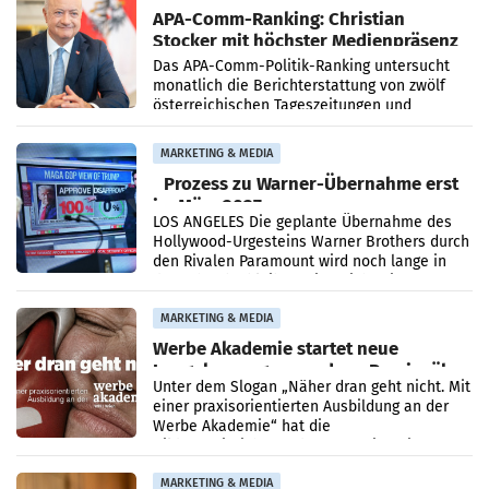
APA-Comm-Ranking: Christian
Stocker mit höchster Medienpräsenz
im Juli
Das APA-Comm-Politik-Ranking untersucht
monatlich die Berichterstattung von zwölf
österreichischen Tageszeitungen und
analysiert, welche Politikerinnen und
Politiker Österreichs die
MARKETING & MEDIA
Prozess zu Warner-Übernahme erst
im März 2027
LOS ANGELES Die geplante Übernahme des
Hollywood-Urgesteins Warner Brothers durch
den Rivalen Paramount wird noch lange in
der Schwebe bleiben. Eine Richterin setzte
den Prozess zu
MARKETING & MEDIA
Werbe Akademie startet neue
Imagekampagne rund um Praxisnähe
Unter dem Slogan „Näher dran geht nicht. Mit
einer praxisorientierten Ausbildung an der
Werbe Akademie“ hat die
Bildungseinrichtung des WIFI Wien eine neue
Imagekampagne gestartet.
MARKETING & MEDIA