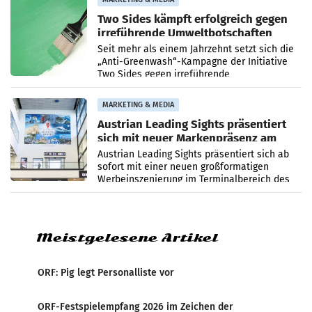
Two Sides kämpft erfolgreich gegen
irreführende Umweltbotschaften
beim Papiereinsatz
Seit mehr als einem Jahrzehnt setzt sich die
„Anti-Greenwash“-Kampagne der Initiative
Two Sides gegen irreführende
Umweltaussagen bei Papierkommunikation
und papierbasierten Verpackungen
MARKETING & MEDIA
Austrian Leading Sights präsentiert
sich mit neuer Markenpräsenz am
Flughafen Wien
Austrian Leading Sights präsentiert sich ab
sofort mit einer neuen großformatigen
Werbeinszenierung im Terminalbereich des
Flughafen Wien. Die Präsenz befindet sich im
Verbindungsbereich
Meistgelesene Artikel
ORF: Pig legt Personalliste vor
ORF-Festspielempfang 2026 im Zeichen der