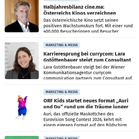
Halbjahresbilanz cine.ma:
Österreichs Kinos verzeichnen
400.000 Besucher mehr
Das österreichische Kino setzt seinen
positiven Wachstumskurs fort. Mit einer rund
400.000 Besucherinnen und Besucher
höheren Nettoreichweite im ersten Halbjahr
2026 gegenüber dem
MARKETING & MEDIA
Karrieresprung bei currycom: Lara
Gstöttenbauer steigt zum Consultant
auf
Lara Gstöttenbauer steigt bei der Wiener
Kommunikationsagentur currycom
communication partners zum Consultant auf.
Die 27-jährige Beraterin betreut Kundinnen
und Kunden in den Bereichen
MARKETING & MEDIA
ORF Kids startet neues Format „Auri
und Du“ rund um die Träume junger
Menschen
Auri, das offizielle Maskottchen des
Eurovision Song Contest 2026, kehrt mit
einem eigenen Format auf den Bildschirm
zurück. In der neuen Sendung „Auri und Du“
bei ORF Kids steht
MARKETING & MEDIA