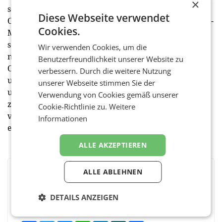
×
schulischen Ausbildung gründete er 2019 eine eigene
Diese Webseite verwendet
Online-Marketing-Agentur mit Fokus auf Social Media-
Cookies.
Management, Video-Produktion, Online-Werbung
sowie Website-Management. “Ich freue mich, als
Wir verwenden Cookies, um die
neues Teammitglied von k-digital verschiedenste
Benutzerfreundlichkeit unserer Website zu
Online-Medienprojekte zu gestalten und kreativ
verbessern. Durch die weitere Nutzung
umzusetzen. Klares Ziel ist, unseren Kunden eine
unserer Webseite stimmen Sie der
umfangreiche und zeitgemäße Social-Media-Präsenz
Verwendung von Cookies gemäß unserer
zu verschaffen - individuell abgestimmt auf die
Cookie-Richtlinie zu.
Weitere
vielseitigen Bedürfnisse der gängigen Plattformen”,
Informationen
erklärt Tscherteu. (red)
ALLE AKZEPTIEREN
ALLE ABLEHNEN
BEWERTEN SIE DIESEN ARTIKEL
DETAILS ANZEIGEN