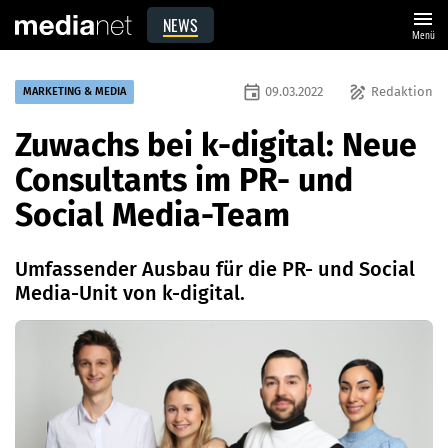
menu
NEWS
Menü
event
draw
09.03.2022
Redaktion
MARKETING & MEDIA
Zuwachs bei k-digital: Neue
Consultants im PR- und
Social Media-Team
Umfassender Ausbau für die PR- und Social
Media-Unit von k-digital.