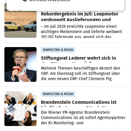
Bundeswettbewerbsbehörde und der
Bundeskartellanwalt
MOBILITY BUSINESS
Rekordergebnis im Juli: Leapmotor
verdoppelt Auslieferungen und
überschreitet die 100.000er-Marke
– Im Juli 2026 erreichte Leapmotor einen
wichtigen Meilenstein und lieferte weltweit
101.267 Fahrzeuge aus, womit sich das
Ergebnis gegenüber Juli 2025 mehr als
verdoppelte (+102
MARKETING & MEDIA
Stiftungsrat Lederer wehrt sich in
den SN gegen Vorwürfe
Mehrere Themen beschäftigen derzeit den
ORF. Am Dienstag soll im Stiftungsrat über
die vom neuen ORF-Chef Clemens Pig
vorgeschlagenen Besetzungen für die
Direktionen abgestimmt werden.
MARKETING & MEDIA
Brandenstein Communications ist
künftig Partner von OtterlyAI
Die Wiener PR-Agentur Brandenstein
Communications ist ab sofort Agenturpartner
der KI-Monitoring- und
Optimierungsplattform OtterlyAI. Damit baut