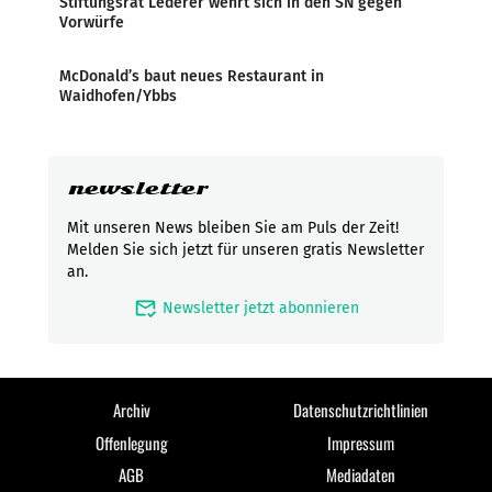
Stiftungsrat Lederer wehrt sich in den SN gegen
Vorwürfe
McDonald’s baut neues Restaurant in
Waidhofen/Ybbs
newsletter
Mit unseren News bleiben Sie am Puls der Zeit!
Melden Sie sich jetzt für unseren gratis Newsletter
an.
mark_email_read
Newsletter jetzt abonnieren
Archiv
Datenschutzrichtlinien
Offenlegung
Impressum
AGB
Mediadaten