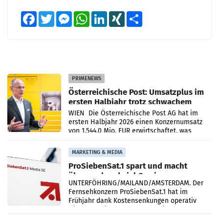
Facebook
Twitter
Messenger
WhatsApp
LinkedIn
XING
Teilen
PRIMENEWS
Österreichische Post: Umsatzplus im
ersten Halbjahr trotz schwachem
Briefgeschäft
WIEN Die Österreichische Post AG hat im
ersten Halbjahr 2026 einen Konzernumsatz
von 1.544,0 Mio. EUR erwirtschaftet, was
einem Plus von 3,8 Prozent gegenüber dem
Vergleichszeitraum
MARKETING & MEDIA
ProSiebenSat.1 spart und macht
überraschend viel Gewinn
UNTERFÖHRING/MAILAND/AMSTERDAM. Der
Fernsehkonzern ProSiebenSat.1 hat im
Frühjahr dank Kostensenkungen operativ
wieder Gewinn gemacht und die
Markterwartung deutlich übertroffen.