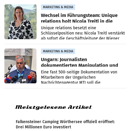
die Agentur ihr Leistungsportfolio
MARKETING & MEDIA
Wechsel im Führungsteam: Unique
relations holt Nicola Treitl in die
Geschäftsleitung
Unique relations besetzt eine
Schlüsselposition neu: Nicola Treitl verstärkt
ab sofort die Geschäftsleitung der Wiener
PR-Agentur an der Seite von Josef Kalina und
Anna Kalina-Mahr.
MARKETING & MEDIA
Ungarn: Journalisten
dokumentierten Manipulation und
Zensur
Eine fast 500-seitige Dokumentation von
Mitarbeitern der Ungarischen
Nachrichtenagentur MTI soll die
systematische Nachrichten-Manipulation und
Zensur bei der Agentur während der Zeit
Meistgelesene Artikel
Falkensteiner Camping Wörthersee offiziell eröffnet:
Drei Millionen Euro investiert