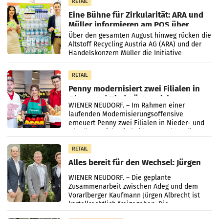
RETAIL
Eine Bühne für Zirkularität: ARA und
Müller informieren am POS über
Kreislauffähigkeit
Über den gesamten August hinweg rücken die
Altstoff Recycling Austria AG (ARA) und der
Handelskonzern Müller die Initiative
„Kreislauf-Helden“ in allen österreichischen
Müller-Filialen
RETAIL
Penny modernisiert zwei Filialen in
Ober- und Niederösterreich
WIENER NEUDORF. – Im Rahmen einer
laufenden Modernisierungsoffensive
erneuert Penny zwei Filialen in Nieder- und
Oberösterreich. Die beiden Standorte liegen
in Haag sowie im rund
RETAIL
Alles bereit für den Wechsel: Jürgen
Albrecht setzt ab 1.1.2027 auf Adeg
WIENER NEUDORF. – Die geplante
Zusammenarbeit zwischen Adeg und dem
Vorarlberger Kaufmann Jürgen Albrecht ist
kartellrechtlich freigegeben: Die
Bundeswettbewerbsbehörde und der