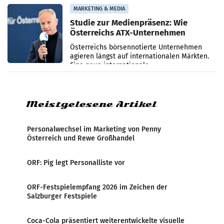
verzeichnete
MARKETING & MEDIA
Studie zur Medienpräsenz: Wie
Österreichs ATX-Unternehmen
international wahrgenommen
Österreichs börsennotierte Unternehmen
werden
agieren längst auf internationalen Märkten.
Eine neue internationale
Medienresonanzanalyse untersucht die
weltweite Berichterstattung über
Meistgelesene Artikel
Personalwechsel im Marketing von Penny
Österreich und Rewe Großhandel
ORF: Pig legt Personalliste vor
ORF-Festspielempfang 2026 im Zeichen der
Salzburger Festspiele
Coca-Cola präsentiert weiterentwickelte visuelle