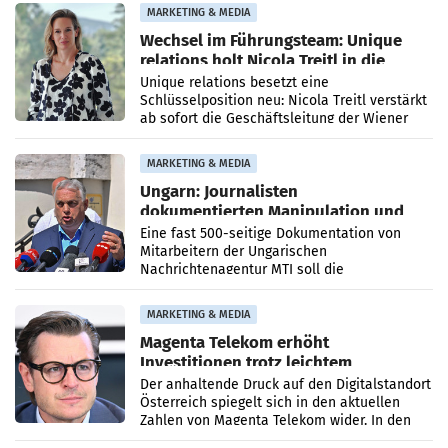
MARKETING & MEDIA
Wechsel im Führungsteam: Unique
relations holt Nicola Treitl in die
Geschäftsleitung
Unique relations besetzt eine
Schlüsselposition neu: Nicola Treitl verstärkt
ab sofort die Geschäftsleitung der Wiener
PR-Agentur an der Seite von Josef Kalina und
Anna Kalina-Mahr.
MARKETING & MEDIA
Ungarn: Journalisten
dokumentierten Manipulation und
Zensur
Eine fast 500-seitige Dokumentation von
Mitarbeitern der Ungarischen
Nachrichtenagentur MTI soll die
systematische Nachrichten-Manipulation und
Zensur bei der Agentur während der Zeit
MARKETING & MEDIA
Magenta Telekom erhöht
Investitionen trotz leichtem
Umsatzrückgang
Der anhaltende Druck auf den Digitalstandort
Österreich spiegelt sich in den aktuellen
Zahlen von Magenta Telekom wider. In den
ersten sechs Monaten des laufenden Jahres