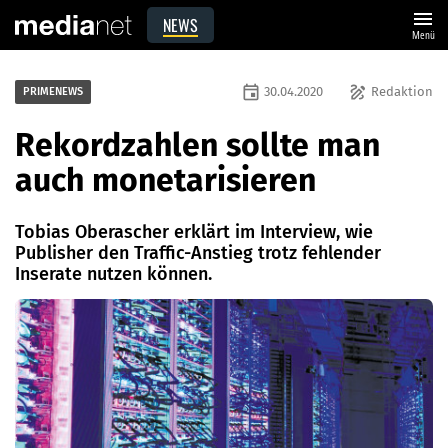
menu
NEWS
Menü
event
draw
30.04.2020
Redaktion
PRIMENEWS
Rekordzahlen sollte man
auch monetarisieren
Tobias Oberascher erklärt im Interview, wie
Publisher den Traffic-Anstieg trotz fehlender
Inserate nutzen können.