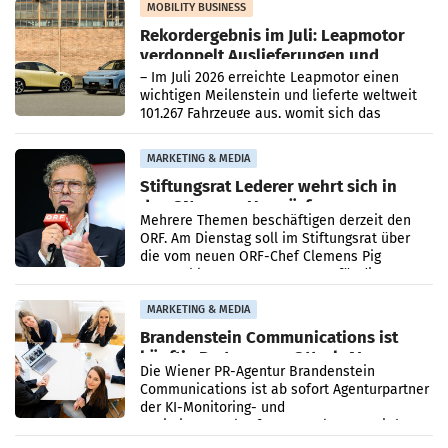
Bundeskartellanwalt
MOBILITY BUSINESS
Rekordergebnis im Juli: Leapmotor
verdoppelt Auslieferungen und
überschreitet die 100.000er-Marke
– Im Juli 2026 erreichte Leapmotor einen
wichtigen Meilenstein und lieferte weltweit
101.267 Fahrzeuge aus, womit sich das
Ergebnis gegenüber Juli 2025 mehr als
verdoppelte (+102
MARKETING & MEDIA
Stiftungsrat Lederer wehrt sich in
den SN gegen Vorwürfe
Mehrere Themen beschäftigen derzeit den
ORF. Am Dienstag soll im Stiftungsrat über
die vom neuen ORF-Chef Clemens Pig
vorgeschlagenen Besetzungen für die
Direktionen abgestimmt werden.
MARKETING & MEDIA
Brandenstein Communications ist
künftig Partner von OtterlyAI
Die Wiener PR-Agentur Brandenstein
Communications ist ab sofort Agenturpartner
der KI-Monitoring- und
Optimierungsplattform OtterlyAI. Damit baut
die Agentur ihr Leistungsportfolio