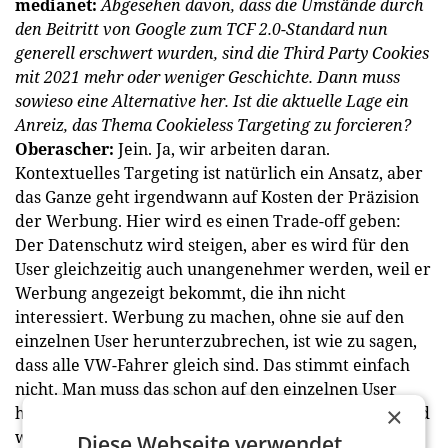
medianet:
Abgesehen davon, dass die Umstände durch
den Beitritt von Google zum TCF 2.0-Standard nun
generell erschwert wurden, sind die Third Party Cookies
mit 2021 mehr oder weniger Geschichte. Dann muss
sowieso eine Alternative her. Ist die aktuelle Lage ein
Anreiz, das Thema Cookieless ­Targeting zu forcieren?
Oberascher:
Jein. Ja, wir arbeiten daran.
Kontextuelles Targeting ist natürlich ein Ansatz, aber
das Ganze geht irgendwann auf Kosten der Präzision
der Werbung. Hier wird es einen Trade-off geben:
Der Datenschutz wird steigen, aber es wird für den
User gleichzeitig auch unangenehmer werden, weil er
Werbung angezeigt bekommt, die ihn nicht
interessiert. Werbung zu machen, ohne sie auf den
einzelnen User ­herunterzubrechen, ist wie zu sagen,
dass alle VW-Fahrer gleich sind. Das stimmt einfach
nicht. Man muss das schon auf den einzelnen User
×
herunterbrechen, damit die Werbung optimal ist. Und
wenn das nicht mehr geht – was ja das Ziel ist, dass
Diese Webseite verwendet