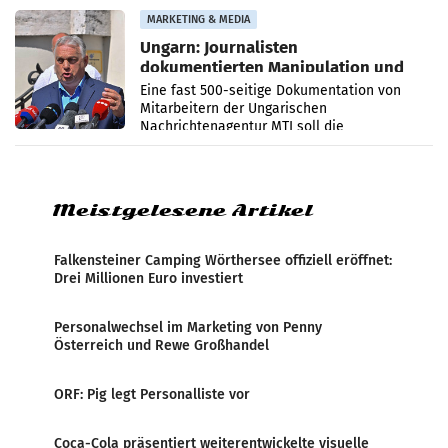
Anna Kalina-Mahr.
MARKETING & MEDIA
Ungarn: Journalisten
dokumentierten Manipulation und
Zensur
Eine fast 500-seitige Dokumentation von
Mitarbeitern der Ungarischen
Nachrichtenagentur MTI soll die
systematische Nachrichten-Manipulation und
Zensur bei der Agentur während der Zeit
Meistgelesene Artikel
Falkensteiner Camping Wörthersee offiziell eröffnet:
Drei Millionen Euro investiert
Personalwechsel im Marketing von Penny
Österreich und Rewe Großhandel
ORF: Pig legt Personalliste vor
Coca-Cola präsentiert weiterentwickelte visuelle