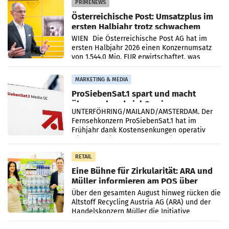
PRIMENEWS
Österreichische Post: Umsatzplus im
ersten Halbjahr trotz schwachem
Briefgeschäft
WIEN Die Österreichische Post AG hat im
ersten Halbjahr 2026 einen Konzernumsatz
von 1.544,0 Mio. EUR erwirtschaftet, was
einem Plus von 3,8 Prozent gegenüber dem
Vergleichszeitraum
MARKETING & MEDIA
ProSiebenSat.1 spart und macht
überraschend viel Gewinn
UNTERFÖHRING/MAILAND/AMSTERDAM. Der
Fernsehkonzern ProSiebenSat.1 hat im
Frühjahr dank Kostensenkungen operativ
wieder Gewinn gemacht und die
Markterwartung deutlich übertroffen.
RETAIL
Eine Bühne für Zirkularität: ARA und
Müller informieren am POS über
Kreislauffähigkeit
Über den gesamten August hinweg rücken die
Altstoff Recycling Austria AG (ARA) und der
Handelskonzern Müller die Initiative
„Kreislauf-Helden“ in allen österreichischen