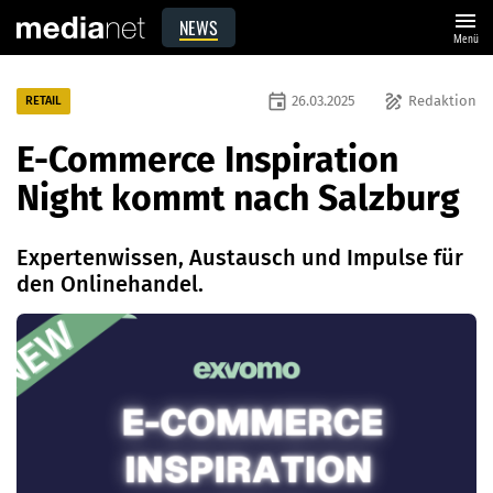
menu
NEWS
Menü
event
draw
26.03.2025
Redaktion
RETAIL
E-Commerce Inspiration
Night kommt nach Salzburg
Expertenwissen, Austausch und Impulse für
den Onlinehandel.