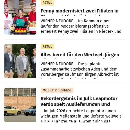
Müller-Filialen
RETAIL
Penny modernisiert zwei Filialen in
Ober- und Niederösterreich
WIENER NEUDORF. – Im Rahmen einer
laufenden Modernisierungsoffensive
erneuert Penny zwei Filialen in Nieder- und
Oberösterreich. Die beiden Standorte liegen
in Haag sowie im rund
RETAIL
Alles bereit für den Wechsel: Jürgen
Albrecht setzt ab 1.1.2027 auf Adeg
WIENER NEUDORF. – Die geplante
Zusammenarbeit zwischen Adeg und dem
Vorarlberger Kaufmann Jürgen Albrecht ist
kartellrechtlich freigegeben: Die
Bundeswettbewerbsbehörde und der
Bundeskartellanwalt
MOBILITY BUSINESS
Rekordergebnis im Juli: Leapmotor
verdoppelt Auslieferungen und
überschreitet die 100.000er-Marke
– Im Juli 2026 erreichte Leapmotor einen
wichtigen Meilenstein und lieferte weltweit
101.267 Fahrzeuge aus, womit sich das
Ergebnis gegenüber Juli 2025 mehr als