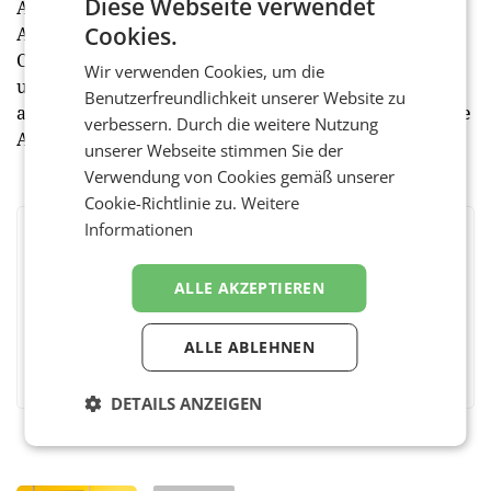
Diese Webseite verwendet
Austausch von E-Commerce-Praktikern auf
Cookies.
Augenhöhe eine Lücke im österreichischen E-
Commerce. Vor Ort, unkompliziert zum Feierabend
Wir verwenden Cookies, um die
und in ungezwungener Atmosphäre profitiert jetzt
Benutzerfreundlichkeit unserer Website zu
auch die E-Commerce-Branche in Salzburg ohne lange
verbessern. Durch die weitere Nutzung
Anreise von diesem.
unserer Webseite stimmen Sie der
Verwendung von Cookies gemäß unserer
Cookie-Richtlinie zu.
Weitere
Informationen
BEWERTEN SIE DIESEN ARTIKEL
ALLE AKZEPTIEREN
ALLE ABLEHNEN
Facebook
Twitter
Messenger
WhatsApp
LinkedIn
XING
Teilen
DETAILS ANZEIGEN