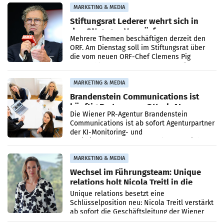
verdoppelte (+102
MARKETING & MEDIA
Stiftungsrat Lederer wehrt sich in
den SN gegen Vorwürfe
Mehrere Themen beschäftigen derzeit den
ORF. Am Dienstag soll im Stiftungsrat über
die vom neuen ORF-Chef Clemens Pig
vorgeschlagenen Besetzungen für die
Direktionen abgestimmt werden.
MARKETING & MEDIA
Brandenstein Communications ist
künftig Partner von OtterlyAI
Die Wiener PR-Agentur Brandenstein
Communications ist ab sofort Agenturpartner
der KI-Monitoring- und
Optimierungsplattform OtterlyAI. Damit baut
die Agentur ihr Leistungsportfolio
MARKETING & MEDIA
Wechsel im Führungsteam: Unique
relations holt Nicola Treitl in die
Geschäftsleitung
Unique relations besetzt eine
Schlüsselposition neu: Nicola Treitl verstärkt
ab sofort die Geschäftsleitung der Wiener
PR-Agentur an der Seite von Josef Kalina und