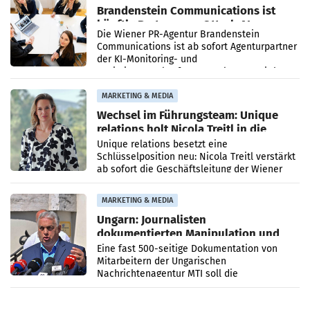
Brandenstein Communications ist
künftig Partner von OtterlyAI
Die Wiener PR-Agentur Brandenstein
Communications ist ab sofort Agenturpartner
der KI-Monitoring- und
Optimierungsplattform OtterlyAI. Damit baut
die Agentur ihr Leistungsportfolio
MARKETING & MEDIA
Wechsel im Führungsteam: Unique
relations holt Nicola Treitl in die
Geschäftsleitung
Unique relations besetzt eine
Schlüsselposition neu: Nicola Treitl verstärkt
ab sofort die Geschäftsleitung der Wiener
PR-Agentur an der Seite von Josef Kalina und
Anna Kalina-Mahr.
MARKETING & MEDIA
Ungarn: Journalisten
dokumentierten Manipulation und
Zensur
Eine fast 500-seitige Dokumentation von
Mitarbeitern der Ungarischen
Nachrichtenagentur MTI soll die
systematische Nachrichten-Manipulation und
Zensur bei der Agentur während der Zeit