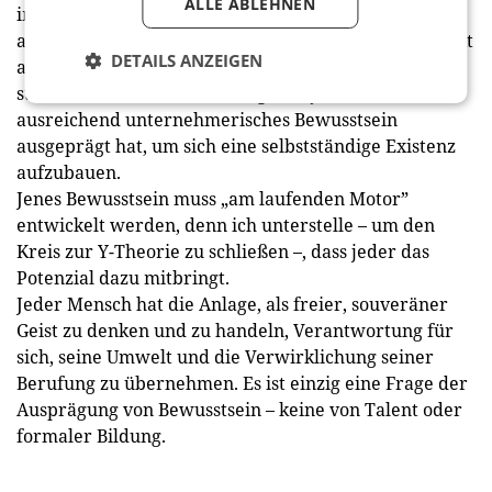
ALLE ABLEHNEN
immer mehr Berufe auf selbstständiger Basis
ausgeübt werden (müssen) – eben weil dies der Markt
DETAILS ANZEIGEN
aus Kosten- und Flexibilitätsgründen so nachfragt –,
stellt sich nicht mehr die Frage, ob jemand
ausreichend unternehmerisches Bewusstsein
ausgeprägt hat, um sich eine selbstständige Existenz
aufzubauen.
Jenes Bewusstsein muss „am laufenden Motor”
entwickelt werden, denn ich unterstelle – um den
Kreis zur Y-Theorie zu schließen –, dass jeder das
Potenzial dazu mitbringt.
Jeder Mensch hat die Anlage, als freier, souveräner
Geist zu denken und zu handeln, Verantwortung für
sich, seine Umwelt und die Verwirklichung seiner
Berufung zu übernehmen. Es ist einzig eine Frage der
Ausprägung von Bewusstsein – keine von Talent oder
formaler Bildung.