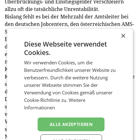
Überbrückungs- und Einstiegsgelder verschleiern
allzu oft die tatsächliche Unrentabilität.
Bislang fehlt es bei der Mehrzahl der Amtsleiter bei
den deutschen Jobcentern, den österreichischen AMS-
Stellen und wahrscheinlich auch bei den politischen
×
Entscheidungsträgern an Bewusstheit darüber, dass
Diese Webseite verwendet
der Umgang mit den einzelnen Menschen auf einer
Cookies.
erwachsenen
Ebene zu pflegen ist. Durch einen von
mir oft beobachteten Umgang in Form einer Eltern-
Wir verwenden Cookies, um die
Kind-Beziehung zwischen Arbeitsvermittler und
Benutzerfreundlichkeit unserer Website zu
Kunde wird eine Abnabelung verhindert. Die Behörde
verbessern. Durch die weitere Nutzung
scheint mir von einem Menschenbild geprägt zu sein,
unserer Webseite stimmen Sie der
das von der Überzeugung geleitet ist, man müsse
Verwendung von Cookies gemäß unserer
Druck ausüben, um zu Ergebnissen zu kommen. In
Cookie-Richtlinie zu.
Weitere
solchen Einrichtungen wird die X-Theorie gepflegt,
Informationen
was unternehmerisches Denken behindert. In einer
Wirtschafts- und Arbeitsrealität, in der der
ALLE AKZEPTIEREN
sozialversicherungspflichtige Angestelltenjob vom
Normalfall zunehmend zum Sonderfall wird und