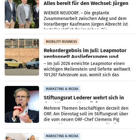
Alles bereit für den Wechsel: Jürgen
Albrecht setzt ab 1.1.2027 auf Adeg
WIENER NEUDORF. – Die geplante
Zusammenarbeit zwischen Adeg und dem
Vorarlberger Kaufmann Jürgen Albrecht ist
kartellrechtlich freigegeben: Die
Bundeswettbewerbsbehörde und der
Bundeskartellanwalt
MOBILITY BUSINESS
Rekordergebnis im Juli: Leapmotor
verdoppelt Auslieferungen und
überschreitet die 100.000er-Marke
– Im Juli 2026 erreichte Leapmotor einen
wichtigen Meilenstein und lieferte weltweit
101.267 Fahrzeuge aus, womit sich das
Ergebnis gegenüber Juli 2025 mehr als
verdoppelte (+102
MARKETING & MEDIA
Stiftungsrat Lederer wehrt sich in
den SN gegen Vorwürfe
Mehrere Themen beschäftigen derzeit den
ORF. Am Dienstag soll im Stiftungsrat über
die vom neuen ORF-Chef Clemens Pig
vorgeschlagenen Besetzungen für die
Direktionen abgestimmt werden.
MARKETING & MEDIA