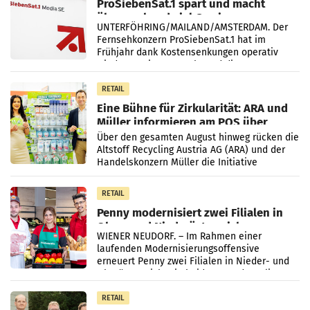
ProSiebenSat.1 spart und macht
überraschend viel Gewinn
UNTERFÖHRING/MAILAND/AMSTERDAM. Der
Fernsehkonzern ProSiebenSat.1 hat im
Frühjahr dank Kostensenkungen operativ
wieder Gewinn gemacht und die
Markterwartung deutlich übertroffen.
RETAIL
Eine Bühne für Zirkularität: ARA und
Müller informieren am POS über
Kreislauffähigkeit
Über den gesamten August hinweg rücken die
Altstoff Recycling Austria AG (ARA) und der
Handelskonzern Müller die Initiative
„Kreislauf-Helden“ in allen österreichischen
Müller-Filialen
RETAIL
Penny modernisiert zwei Filialen in
Ober- und Niederösterreich
WIENER NEUDORF. – Im Rahmen einer
laufenden Modernisierungsoffensive
erneuert Penny zwei Filialen in Nieder- und
Oberösterreich. Die beiden Standorte liegen
in Haag sowie im rund
RETAIL