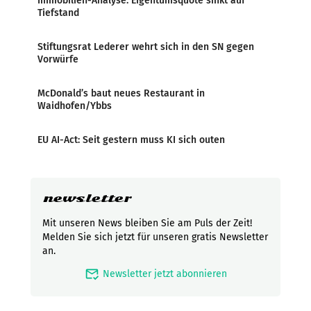
Immobilien-Analyse: Eigentumsquote sinkt auf
Tiefstand
Stiftungsrat Lederer wehrt sich in den SN gegen
Vorwürfe
McDonald’s baut neues Restaurant in
Waidhofen/Ybbs
EU AI-Act: Seit gestern muss KI sich outen
newsletter
Mit unseren News bleiben Sie am Puls der Zeit!
Melden Sie sich jetzt für unseren gratis Newsletter
an.
mark_email_read
Newsletter jetzt abonnieren