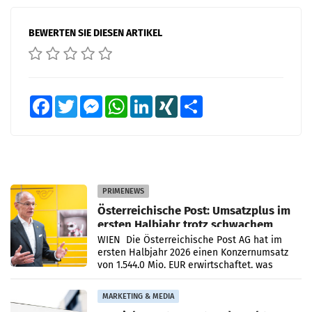
BEWERTEN SIE DIESEN ARTIKEL
Facebook
Twitter
Messenger
WhatsApp
LinkedIn
XING
Teilen
PRIMENEWS
Österreichische Post: Umsatzplus im
ersten Halbjahr trotz schwachem
Briefgeschäft
WIEN Die Österreichische Post AG hat im
ersten Halbjahr 2026 einen Konzernumsatz
von 1.544,0 Mio. EUR erwirtschaftet, was
einem Plus von 3,8 Prozent gegenüber dem
Vergleichszeitraum
MARKETING & MEDIA