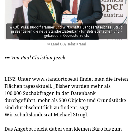
WKOÖ-Präs. Rudolf Trauner und Wirtschafts-Landesrat Michael Strugl
präsentieren die neue Standortdatenbank für Betriebsflächen und -
gebäude in Oberösterreich.
© Land OÖ/Heinz Kraml
••• Von Paul Christian Jezek
LINZ. Unter www.standortooe.at findet man die freien
Flächen ­tagesaktuell. „Bisher wurden mehr als
100.000 Suchabfragen in der Datenbank
durchgeführt, mehr als 500 Objekte und Grundstücke
sind durchschnittlich zu finden”, sagt
Wirtschaftslandesrat Michael Strugl.
Das Angebot reicht dabei vom kleinen Büro bis zum