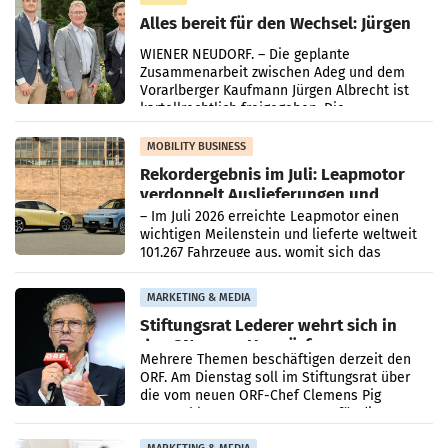
Alles bereit für den Wechsel: Jürgen
Albrecht setzt ab 1.1.2027 auf Adeg
WIENER NEUDORF. – Die geplante
Zusammenarbeit zwischen Adeg und dem
Vorarlberger Kaufmann Jürgen Albrecht ist
kartellrechtlich freigegeben: Die
Bundeswettbewerbsbehörde und der
Bundeskartellanwalt
MOBILITY BUSINESS
Rekordergebnis im Juli: Leapmotor
verdoppelt Auslieferungen und
überschreitet die 100.000er-Marke
– Im Juli 2026 erreichte Leapmotor einen
wichtigen Meilenstein und lieferte weltweit
101.267 Fahrzeuge aus, womit sich das
Ergebnis gegenüber Juli 2025 mehr als
verdoppelte (+102
MARKETING & MEDIA
Stiftungsrat Lederer wehrt sich in
den SN gegen Vorwürfe
Mehrere Themen beschäftigen derzeit den
ORF. Am Dienstag soll im Stiftungsrat über
die vom neuen ORF-Chef Clemens Pig
vorgeschlagenen Besetzungen für die
Direktionen abgestimmt werden.