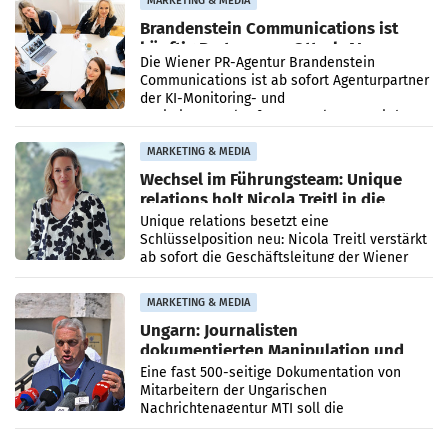
MARKETING & MEDIA
Brandenstein Communications ist
künftig Partner von OtterlyAI
Die Wiener PR-Agentur Brandenstein
Communications ist ab sofort Agenturpartner
der KI-Monitoring- und
Optimierungsplattform OtterlyAI. Damit baut
die Agentur ihr Leistungsportfolio
MARKETING & MEDIA
Wechsel im Führungsteam: Unique
relations holt Nicola Treitl in die
Geschäftsleitung
Unique relations besetzt eine
Schlüsselposition neu: Nicola Treitl verstärkt
ab sofort die Geschäftsleitung der Wiener
PR-Agentur an der Seite von Josef Kalina und
Anna Kalina-Mahr.
MARKETING & MEDIA
Ungarn: Journalisten
dokumentierten Manipulation und
Zensur
Eine fast 500-seitige Dokumentation von
Mitarbeitern der Ungarischen
Nachrichtenagentur MTI soll die
systematische Nachrichten-Manipulation und
Zensur bei der Agentur während der Zeit