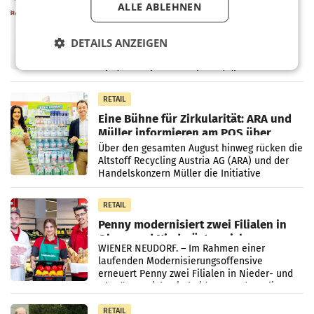
ALLE ABLEHNEN
ProSiebenSat.1 spart und macht
überraschend viel Gewinn
UNTERFÖHRING/MAILAND/AMSTERDAM. Der
DETAILS ANZEIGEN
Fernsehkonzern ProSiebenSat.1 hat im
Frühjahr dank Kostensenkungen operativ
wieder Gewinn gemacht und die
Markterwartung deutlich übertroffen.
RETAIL
Eine Bühne für Zirkularität: ARA und
Müller informieren am POS über
Kreislauffähigkeit
Über den gesamten August hinweg rücken die
Altstoff Recycling Austria AG (ARA) und der
Handelskonzern Müller die Initiative
„Kreislauf-Helden“ in allen österreichischen
Müller-Filialen
RETAIL
Penny modernisiert zwei Filialen in
Ober- und Niederösterreich
WIENER NEUDORF. – Im Rahmen einer
laufenden Modernisierungsoffensive
erneuert Penny zwei Filialen in Nieder- und
Oberösterreich. Die beiden Standorte liegen
in Haag sowie im rund
RETAIL