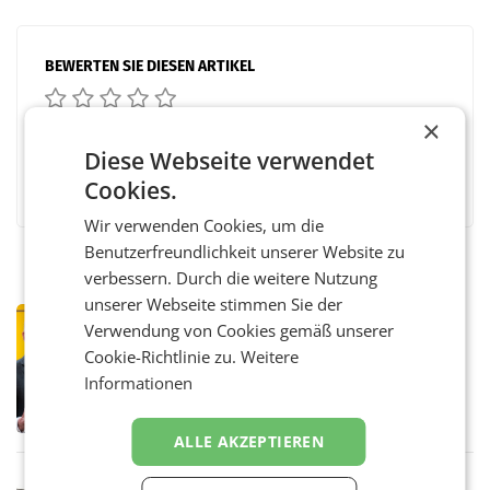
BEWERTEN SIE DIESEN ARTIKEL
×
Diese Webseite verwendet
Facebook
Twitter
Messenger
WhatsApp
LinkedIn
XING
Teilen
Cookies.
Wir verwenden Cookies, um die
Benutzerfreundlichkeit unserer Website zu
verbessern. Durch die weitere Nutzung
unserer Webseite stimmen Sie der
PRIMENEWS
Verwendung von Cookies gemäß unserer
Österreichische Post: Umsatzplus im
Cookie-Richtlinie zu.
Weitere
ersten Halbjahr trotz schwachem
Informationen
Briefgeschäft
WIEN Die Österreichische Post AG hat im
ersten Halbjahr 2026 einen Konzernumsatz
von 1.544,0 Mio. EUR erwirtschaftet, was
ALLE AKZEPTIEREN
einem Plus von 3,8 Prozent gegenüber dem
Vergleichszeitraum
MARKETING & MEDIA