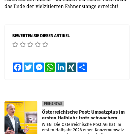
das Ende der vielzitierten Fahnenstange erreicht!
BEWERTEN SIE DIESEN ARTIKEL
Facebook
Twitter
Messenger
WhatsApp
LinkedIn
XING
Teilen
PRIMENEWS
Österreichische Post: Umsatzplus im
ersten Halbjahr trotz schwachem
Briefgeschäft
WIEN Die Österreichische Post AG hat im
ersten Halbjahr 2026 einen Konzernumsatz