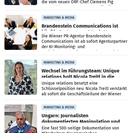
die vom neuen ORF-Chef Clemens Pig
vorgeschlagenen Besetzungen für die
Direktionen abgestimmt werden.
MARKETING & MEDIA
Brandenstein Communications ist
künftig Partner von OtterlyAI
Die Wiener PR-Agentur Brandenstein
Communications ist ab sofort Agenturpartner
der KI-Monitoring- und
Optimierungsplattform OtterlyAI. Damit baut
die Agentur ihr Leistungsportfolio
MARKETING & MEDIA
Wechsel im Führungsteam: Unique
relations holt Nicola Treitl in die
Geschäftsleitung
Unique relations besetzt eine
Schlüsselposition neu: Nicola Treitl verstärkt
ab sofort die Geschäftsleitung der Wiener
PR-Agentur an der Seite von Josef Kalina und
Anna Kalina-Mahr.
MARKETING & MEDIA
Ungarn: Journalisten
dokumentierten Manipulation und
Zensur
Eine fast 500-seitige Dokumentation von