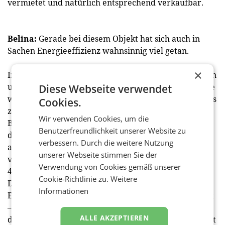
vermietet und natürlich entsprechend verkaufbar.
Belina:
Gerade bei diesem Objekt hat sich auch in
Sachen Energieeffizienz wahnsinnig viel getan.
×
Investoren möchten heute nicht ältere Objekte kaufen
und dann in ein paar Jahren Kopfweh bekommen. Die
Diese Webseite verwendet
wollen entweder einen Neubau oder ein Gebäude, das
Cookies.
zumindest vom technischen Standard und von der
Wir verwenden Cookies, um die
Bauqualität einem Neubau entspricht. Das MGC ist
Benutzerfreundlichkeit unserer Website zu
dafür ein herausragendes Beispiel und das kommt
verbessern. Durch die weitere Nutzung
auch gut bei Investoren an. Der Marktpreis für gut
unserer Webseite stimmen Sie der
vermietete Bürohäuser liegt aktuell ca. bei 3,75 bis
Verwendung von Cookies gemäß unserer
4,50 % Rendite, das MGC gibt's um rd. 5,70 %.
Cookie-Richtlinie zu.
Weitere
Das liegt sowohl am Volumen wie eben auch am
Informationen
Einkaufspreis, weil es nicht als „Neubau” gegolten hat
– obwohl ca. ein Drittel der Gesamtfläche als Neubau
ALLE AKZEPTIEREN
dazugekommen ist und vor das „alte” Gebäude gesetzt