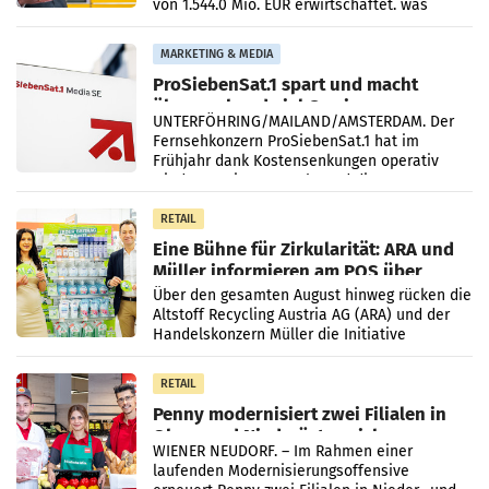
von 1.544,0 Mio. EUR erwirtschaftet, was
einem Plus von 3,8 Prozent gegenüber dem
Vergleichszeitraum
MARKETING & MEDIA
ProSiebenSat.1 spart und macht
überraschend viel Gewinn
UNTERFÖHRING/MAILAND/AMSTERDAM. Der
Fernsehkonzern ProSiebenSat.1 hat im
Frühjahr dank Kostensenkungen operativ
wieder Gewinn gemacht und die
Markterwartung deutlich übertroffen.
RETAIL
Eine Bühne für Zirkularität: ARA und
Müller informieren am POS über
Kreislauffähigkeit
Über den gesamten August hinweg rücken die
Altstoff Recycling Austria AG (ARA) und der
Handelskonzern Müller die Initiative
„Kreislauf-Helden“ in allen österreichischen
Müller-Filialen
RETAIL
Penny modernisiert zwei Filialen in
Ober- und Niederösterreich
WIENER NEUDORF. – Im Rahmen einer
laufenden Modernisierungsoffensive