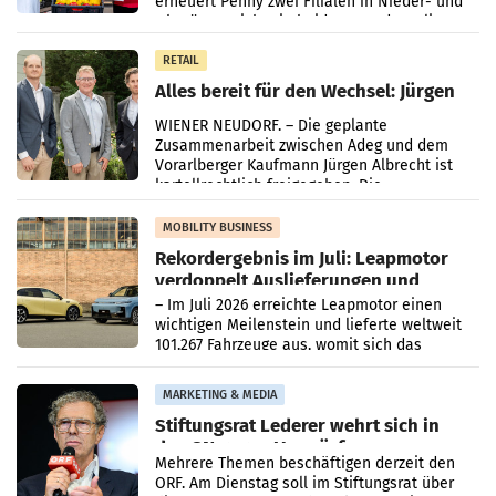
erneuert Penny zwei Filialen in Nieder- und
Oberösterreich. Die beiden Standorte liegen
in Haag sowie im rund
RETAIL
Alles bereit für den Wechsel: Jürgen
Albrecht setzt ab 1.1.2027 auf Adeg
WIENER NEUDORF. – Die geplante
Zusammenarbeit zwischen Adeg und dem
Vorarlberger Kaufmann Jürgen Albrecht ist
kartellrechtlich freigegeben: Die
Bundeswettbewerbsbehörde und der
Bundeskartellanwalt
MOBILITY BUSINESS
Rekordergebnis im Juli: Leapmotor
verdoppelt Auslieferungen und
überschreitet die 100.000er-Marke
– Im Juli 2026 erreichte Leapmotor einen
wichtigen Meilenstein und lieferte weltweit
101.267 Fahrzeuge aus, womit sich das
Ergebnis gegenüber Juli 2025 mehr als
verdoppelte (+102
MARKETING & MEDIA
Stiftungsrat Lederer wehrt sich in
den SN gegen Vorwürfe
Mehrere Themen beschäftigen derzeit den
ORF. Am Dienstag soll im Stiftungsrat über