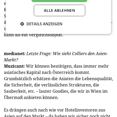
wurde.
Resümee: Wenn das Volumen und der technische
ALLE ABLEHNEN
Standard passen, empfiehlt sich durchaus auch ein
älteres Bestandsobjekt, das beinahe vollvermietet ist –
DETAILS ANZEIGEN
und um ca. 25 Prozent preiswerter gekauft werden
kann als ein Vergleichsobjekt.
medianet:
Letzte Frage: Wie sieht Colliers den Asien-
Markt?
Muzicant:
Wir können bestätigen, dass immer mehr
asiatisches Kapital nach Österreich kommt.
Grundsätzlich schätzen die Asiaten die Lebensqualität,
die Sicherheit, die verlässlichen Strukturen, die
Sauberkeit, etc. – lauter Goodies, die wir in Wien im
Übermaß anbieten können.
Es drängen auch nach wie vor Hotelinvestoren aus
Asien auf den Markt – da haben wir sicher noch nicht