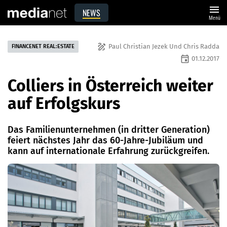
menu
NEWS
Menü
draw
Paul Christian Jezek Und Chris Radda
FINANCENET REAL:ESTATE
event
01.12.2017
Colliers in Österreich weiter
auf Erfolgskurs
Das Familienunternehmen (in dritter Generation)
feiert nächstes Jahr das 60-Jahre-Jubiläum und
kann auf internationale Erfahrung zurückgreifen.