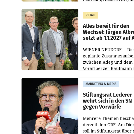
und der Handelskonzern
Müller die Initiative „Krei
RETAIL
Helden“ in allen
österreichischen Müller-F
Alles bereit für den
Wechsel: Jürgen Albr
setzt ab 1.1.2027 auf
WIENER NEUDORF. – Die
geplante Zusammenarbei
zwischen Adeg und dem
Vorarlberger Kaufmann 
Albrecht ist kartellrechtl
freigegeben: Die
MARKETING & MEDIA
Bundeswettbewerbsbeh
und der Bundeskartellan
Stiftungsrat Lederer
wehrt sich in den SN
gegen Vorwürfe
Mehrere Themen beschä
derzeit den ORF. Am Die
soll im Stiftungsrat über 