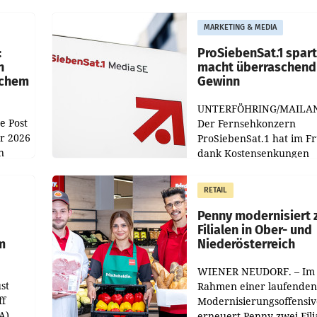
MARKETING & MEDIA
:
ProSiebenSat.1 spar
n
macht überraschend 
achem
Gewinn
UNTERFÖHRING/MAILA
e Post
Der Fernsehkonzern
hr 2026
ProSiebenSat.1 hat im F
n
dank Kostensenkungen
operativ wieder Gewinn
m Plus
gemacht und die
RETAIL
er
Markterwartung deutlic
übertroffen.
Penny modernisiert 
Filialen in Ober- und
m
Niederösterreich
WIENER NEUDORF. – Im
st
Rahmen einer laufenden
ff
Modernisierungsoffensiv
A)
erneuert Penny zwei Fili