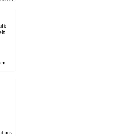
ich.
gen in
li:
lt
gen
uge
bnis
r als
tions