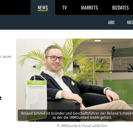
NEWS
TV
MARKETS
BIZDATES
ABO
MED
n Jezek
t
Roland Schmid ist Gründer und Geschäftsführer der Roland Schmid 
zu der die IMMOunited GmbH gehört.
© IMMOunited/visual.addiction