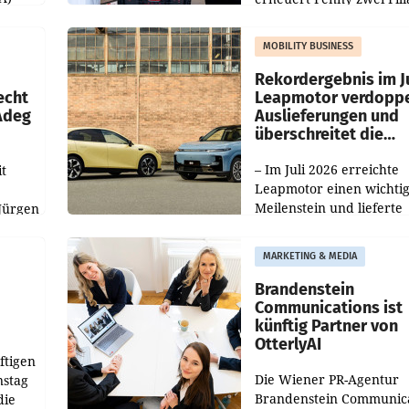
Nieder- und Oberösterre
slauf-
Die beiden Standorte lie
MOBILITY BUSINESS
Haag sowie im rund
ilialen
Rekordergebnis im Ju
echt
Leapmotor verdoppe
 Adeg
Auslieferungen und
überschreitet die
100.000er-Marke
– Im Juli 2026 erreichte
t
Leapmotor einen wichti
Meilenstein und lieferte
Jürgen
weltweit 101.267 Fahrze
ich
aus, womit sich das Erge
MARKETING & MEDIA
gegenüber Juli 2025 meh
örde
verdoppelte (+102
walt
Brandenstein
Communications ist
künftig Partner von
OtterlyAI
ftigen
Die Wiener PR-Agentur
nstag
Brandenstein Communica
die