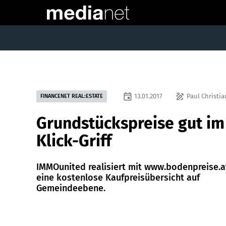
event
draw
13.01.2017
Paul Christia
FINANCENET REAL:ESTATE
Grundstückspreise gut im
Klick-Griff
IMMOunited realisiert mit www.bodenpreise.a
eine kostenlose Kaufpreisübersicht auf
Gemeindeebene.