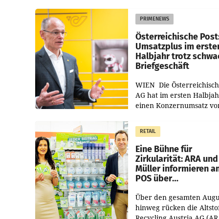
PRIMENEWS
Österreichische Post
Umsatzplus im erste
Halbjahr trotz schw
Briefgeschäft
WIEN Die Österreichisch
AG hat im ersten Halbja
einen Konzernumsatz vo
1.544,0 Mio. EUR
erwirtschaftet, was eine
RETAIL
von 3,8 Prozent gegenüb
dem Vergleichszeitraum
Eine Bühne für
Zirkularität: ARA und
Müller informieren a
POS über
Kreislauffähigkeit
Über den gesamten Augu
hinweg rücken die Altsto
Recycling Austria AG (AR