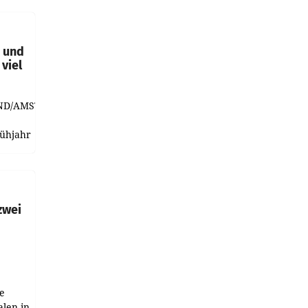
t und
viel
ND/AMSTERDAM.
rühjahr
h
zwei
e
alen in