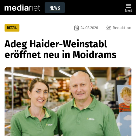
menu
NEWS
Menü
event
draw
24.03.2026
Redaktion
RETAIL
​Adeg Haider-Weinstabl
eröffnet neu in Moidrams