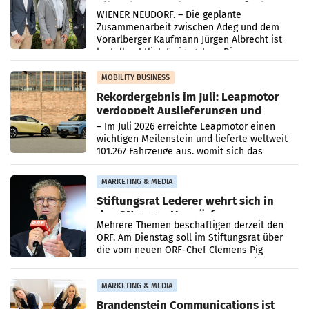
Albrecht setzt ab 1.1.2027 auf Adeg
WIENER NEUDORF. – Die geplante
Zusammenarbeit zwischen Adeg und dem
Vorarlberger Kaufmann Jürgen Albrecht ist
kartellrechtlich freigegeben: Die
Bundeswettbewerbsbehörde und der
Bundeskartellanwalt
MOBILITY BUSINESS
Rekordergebnis im Juli: Leapmotor
verdoppelt Auslieferungen und
überschreitet die 100.000er-Marke
– Im Juli 2026 erreichte Leapmotor einen
wichtigen Meilenstein und lieferte weltweit
101.267 Fahrzeuge aus, womit sich das
Ergebnis gegenüber Juli 2025 mehr als
verdoppelte (+102
MARKETING & MEDIA
Stiftungsrat Lederer wehrt sich in
den SN gegen Vorwürfe
Mehrere Themen beschäftigen derzeit den
ORF. Am Dienstag soll im Stiftungsrat über
die vom neuen ORF-Chef Clemens Pig
vorgeschlagenen Besetzungen für die
Direktionen abgestimmt werden.
MARKETING & MEDIA
Brandenstein Communications ist