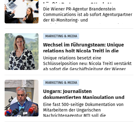
künftig Partner von OtterlyAI
Die Wiener PR-Agentur Brandenstein
Communications ist ab sofort Agenturpartner
der KI-Monitoring- und
Optimierungsplattform OtterlyAI. Damit baut
die Agentur ihr Leistungsportfolio
MARKETING & MEDIA
Wechsel im Führungsteam: Unique
relations holt Nicola Treitl in die
Geschäftsleitung
Unique relations besetzt eine
Schlüsselposition neu: Nicola Treitl verstärkt
ab sofort die Geschäftsleitung der Wiener
PR-Agentur an der Seite von Josef Kalina und
Anna Kalina-Mahr.
MARKETING & MEDIA
Ungarn: Journalisten
dokumentierten Manipulation und
Zensur
Eine fast 500-seitige Dokumentation von
Mitarbeitern der Ungarischen
Nachrichtenagentur MTI soll die
systematische Nachrichten-Manipulation und
Zensur bei der Agentur während der Zeit