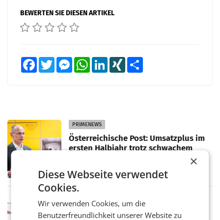
BEWERTEN SIE DIESEN ARTIKEL
Facebook
Twitter
Messenger
WhatsApp
LinkedIn
XING
Teilen
PRIMENEWS
Österreichische Post: Umsatzplus im
ersten Halbjahr trotz schwachem
Briefgeschäft
×
WIEN Die Österreichische Post AG hat im
ersten Halbjahr 2026 einen Konzernumsatz
Diese Webseite verwendet
von 1.544,0 Mio. EUR erwirtschaftet, was
Cookies.
einem Plus von 3,8 Prozent gegenüber dem
Vergleichszeitraum
MARKETING & MEDIA
Wir verwenden Cookies, um die
ProSiebenSat.1 spart und macht
Benutzerfreundlichkeit unserer Website zu