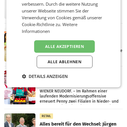
überraschend viel Gewinn
verbessern. Durch die weitere Nutzung
UNTERFÖHRING/MAILAND/AMSTERDAM. Der
unserer Webseite stimmen Sie der
Fernsehkonzern ProSiebenSat.1 hat im
Frühjahr dank Kostensenkungen operativ
Verwendung von Cookies gemäß unserer
wieder Gewinn gemacht und die
Cookie-Richtlinie zu.
Weitere
Markterwartung deutlich übertroffen.
Informationen
RETAIL
Eine Bühne für Zirkularität: ARA und
Müller informieren am POS über
ALLE AKZEPTIEREN
Kreislauffähigkeit
Über den gesamten August hinweg rücken die
Altstoff Recycling Austria AG (ARA) und der
Handelskonzern Müller die Initiative
ALLE ABLEHNEN
„Kreislauf-Helden“ in allen österreichischen
Müller-Filialen
RETAIL
DETAILS ANZEIGEN
Penny modernisiert zwei Filialen in
Ober- und Niederösterreich
WIENER NEUDORF. – Im Rahmen einer
laufenden Modernisierungsoffensive
erneuert Penny zwei Filialen in Nieder- und
Oberösterreich. Die beiden Standorte liegen
in Haag sowie im rund
RETAIL
Alles bereit für den Wechsel: Jürgen