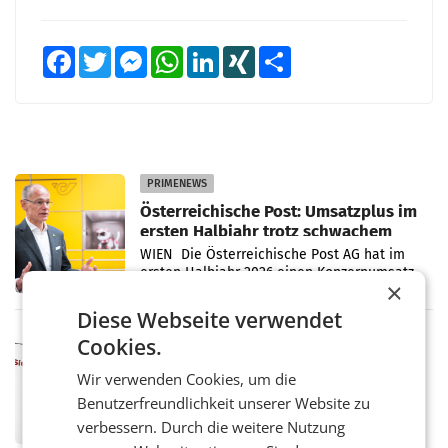
Facebook
Twitter
Messenger
WhatsApp
LinkedIn
XING
Teilen
PRIMENEWS
Österreichische Post: Umsatzplus im
ersten Halbjahr trotz schwachem
Briefgeschäft
WIEN Die Österreichische Post AG hat im
ersten Halbjahr 2026 einen Konzernumsatz
×
von 1.544,0 Mio. EUR erwirtschaftet, was
einem Plus von 3,8 Prozent gegenüber dem
Diese Webseite verwendet
Vergleichszeitraum
MARKETING & MEDIA
Cookies.
ProSiebenSat.1 spart und macht
Wir verwenden Cookies, um die
überraschend viel Gewinn
UNTERFÖHRING/MAILAND/AMSTERDAM. Der
Benutzerfreundlichkeit unserer Website zu
Fernsehkonzern ProSiebenSat.1 hat im
verbessern. Durch die weitere Nutzung
Frühjahr dank Kostensenkungen operativ