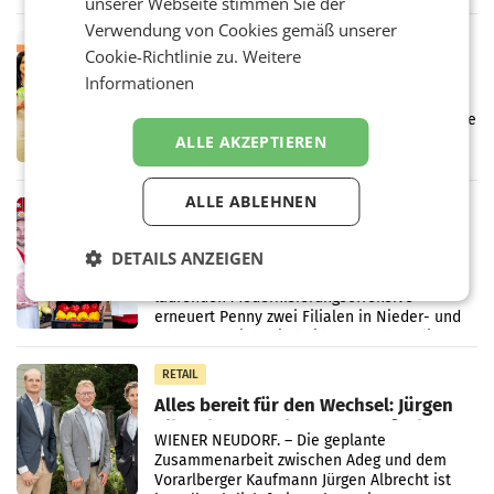
unserer Webseite stimmen Sie der
wieder Gewinn gemacht und die
Markterwartung deutlich übertroffen.
Verwendung von Cookies gemäß unserer
RETAIL
Cookie-Richtlinie zu.
Weitere
Eine Bühne für Zirkularität: ARA und
Informationen
Müller informieren am POS über
Kreislauffähigkeit
Über den gesamten August hinweg rücken die
Altstoff Recycling Austria AG (ARA) und der
ALLE AKZEPTIEREN
Handelskonzern Müller die Initiative
„Kreislauf-Helden“ in allen österreichischen
Müller-Filialen
ALLE ABLEHNEN
RETAIL
Penny modernisiert zwei Filialen in
DETAILS ANZEIGEN
Ober- und Niederösterreich
WIENER NEUDORF. – Im Rahmen einer
laufenden Modernisierungsoffensive
erneuert Penny zwei Filialen in Nieder- und
Oberösterreich. Die beiden Standorte liegen
in Haag sowie im rund
RETAIL
Alles bereit für den Wechsel: Jürgen
Albrecht setzt ab 1.1.2027 auf Adeg
WIENER NEUDORF. – Die geplante
Zusammenarbeit zwischen Adeg und dem
Vorarlberger Kaufmann Jürgen Albrecht ist