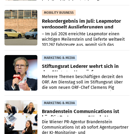
kartellrechtlich freigegeben: Die
Bundeswettbewerbsbehörde und der
Bundeskartellanwalt
MOBILITY BUSINESS
Rekordergebnis im Juli: Leapmotor
verdoppelt Auslieferungen und
überschreitet die 100.000er-Marke
– Im Juli 2026 erreichte Leapmotor einen
wichtigen Meilenstein und lieferte weltweit
101.267 Fahrzeuge aus, womit sich das
Ergebnis gegenüber Juli 2025 mehr als
verdoppelte (+102
MARKETING & MEDIA
Stiftungsrat Lederer wehrt sich in
den SN gegen Vorwürfe
Mehrere Themen beschäftigen derzeit den
ORF. Am Dienstag soll im Stiftungsrat über
die vom neuen ORF-Chef Clemens Pig
vorgeschlagenen Besetzungen für die
Direktionen abgestimmt werden.
MARKETING & MEDIA
Brandenstein Communications ist
künftig Partner von OtterlyAI
Die Wiener PR-Agentur Brandenstein
Communications ist ab sofort Agenturpartner
der KI-Monitoring- und