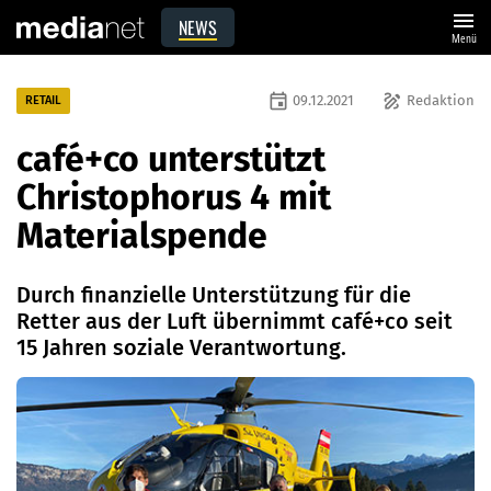
menu
NEWS
Menü
event
draw
09.12.2021
Redaktion
RETAIL
café+co unterstützt
Christophorus 4 mit
Materialspende
Durch finanzielle Unterstützung für die
Retter aus der Luft übernimmt café+co seit
15 Jahren soziale Verantwortung.