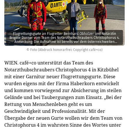
Flugrettungsgurte an Flugretter Bernhard Obholzer und Notärztin
Brigitte Dorner vom Team des Notarzthubschraubers Christophorus 4.
Anmerkung: Die Aufnahme ist bereits vor dem österreichweiten
Lockdown entstanden.
© Foto (Abdruck honorarfrei: Copyright café+co)
WIEN. café+co unterstützt das Team des
Notarzthubschraubers Christophorus 4 in Kitzbühel
mit einer Garnitur neuer Flugrettungsgurte. Diese
wurden eigens mit der Firma Haberkorn entwickelt
und kommen vorwiegend zur Absicherung im steilen
Gelände und bei Taubergungen zum Einsatz. „Bei der
Rettung von Menschenleben geht es um
Geschwindigkeit und Professionalität. Mit der
Übergabe der neuen Gurte wollen wir dem Team von
Christophorus 4 im wahrsten Sinne des Wortes unter