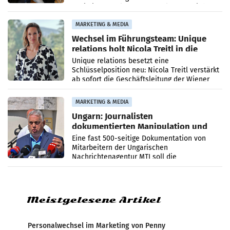
Optimierungsplattform OtterlyAI. Damit baut
die Agentur ihr Leistungsportfolio
MARKETING & MEDIA
Wechsel im Führungsteam: Unique
relations holt Nicola Treitl in die
Geschäftsleitung
Unique relations besetzt eine
Schlüsselposition neu: Nicola Treitl verstärkt
ab sofort die Geschäftsleitung der Wiener
PR-Agentur an der Seite von Josef Kalina und
Anna Kalina-Mahr.
MARKETING & MEDIA
Ungarn: Journalisten
dokumentierten Manipulation und
Zensur
Eine fast 500-seitige Dokumentation von
Mitarbeitern der Ungarischen
Nachrichtenagentur MTI soll die
systematische Nachrichten-Manipulation und
Zensur bei der Agentur während der Zeit
Meistgelesene Artikel
Personalwechsel im Marketing von Penny