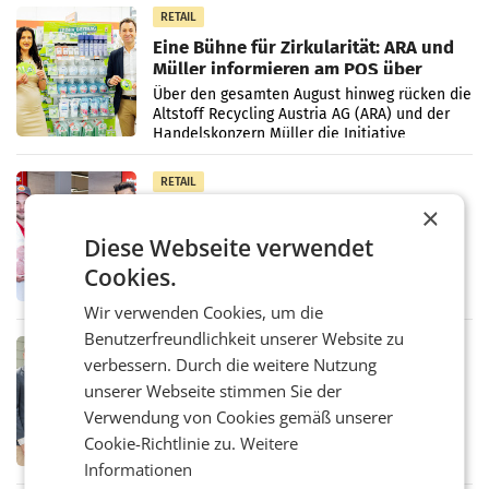
RETAIL
Eine Bühne für Zirkularität: ARA und
Müller informieren am POS über
Kreislauffähigkeit
Über den gesamten August hinweg rücken die
Altstoff Recycling Austria AG (ARA) und der
Handelskonzern Müller die Initiative
„Kreislauf-Helden“ in allen österreichischen
Müller-Filialen
RETAIL
×
Penny modernisiert zwei Filialen in
Ober- und Niederösterreich
Diese Webseite verwendet
WIENER NEUDORF. – Im Rahmen einer
laufenden Modernisierungsoffensive
Cookies.
erneuert Penny zwei Filialen in Nieder- und
Oberösterreich. Die beiden Standorte liegen
Wir verwenden Cookies, um die
in Haag sowie im rund
Benutzerfreundlichkeit unserer Website zu
RETAIL
verbessern. Durch die weitere Nutzung
Alles bereit für den Wechsel: Jürgen
unserer Webseite stimmen Sie der
Albrecht setzt ab 1.1.2027 auf Adeg
WIENER NEUDORF. – Die geplante
Verwendung von Cookies gemäß unserer
Zusammenarbeit zwischen Adeg und dem
Cookie-Richtlinie zu.
Weitere
Vorarlberger Kaufmann Jürgen Albrecht ist
Informationen
kartellrechtlich freigegeben: Die