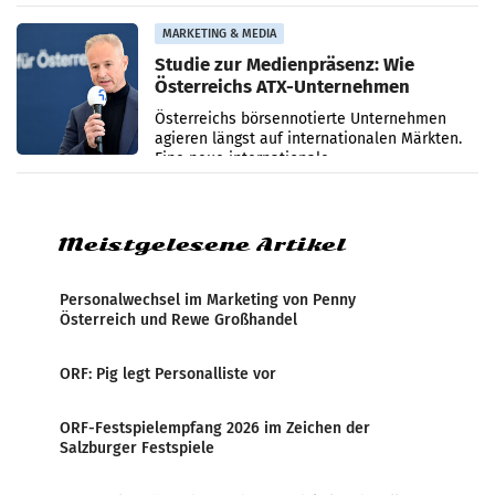
ersten sechs Monaten des laufenden Jahres
verzeichnete
MARKETING & MEDIA
Studie zur Medienpräsenz: Wie
Österreichs ATX-Unternehmen
international wahrgenommen
Österreichs börsennotierte Unternehmen
werden
agieren längst auf internationalen Märkten.
Eine neue internationale
Medienresonanzanalyse untersucht die
weltweite Berichterstattung über
Meistgelesene Artikel
Personalwechsel im Marketing von Penny
Österreich und Rewe Großhandel
ORF: Pig legt Personalliste vor
ORF-Festspielempfang 2026 im Zeichen der
Salzburger Festspiele