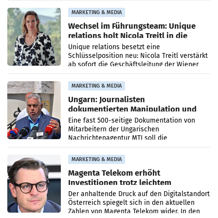
die Agentur ihr Leistungsportfolio
MARKETING & MEDIA
Wechsel im Führungsteam: Unique
relations holt Nicola Treitl in die
Geschäftsleitung
Unique relations besetzt eine
Schlüsselposition neu: Nicola Treitl verstärkt
ab sofort die Geschäftsleitung der Wiener
PR-Agentur an der Seite von Josef Kalina und
Anna Kalina-Mahr.
MARKETING & MEDIA
Ungarn: Journalisten
dokumentierten Manipulation und
Zensur
Eine fast 500-seitige Dokumentation von
Mitarbeitern der Ungarischen
Nachrichtenagentur MTI soll die
systematische Nachrichten-Manipulation und
Zensur bei der Agentur während der Zeit
MARKETING & MEDIA
Magenta Telekom erhöht
Investitionen trotz leichtem
Umsatzrückgang
Der anhaltende Druck auf den Digitalstandort
Österreich spiegelt sich in den aktuellen
Zahlen von Magenta Telekom wider. In den