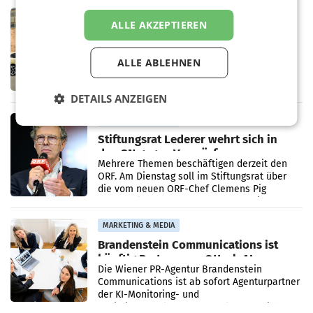
Bundeswettbewerbsbehörde und der
Bundeskartellanwalt
MOBILITY BUSINESS
ALLE AKZEPTIEREN
Rekordergebnis im Juli: Leapmotor
verdoppelt Auslieferungen und
überschreitet die 100.000er-Marke
ALLE ABLEHNEN
– Im Juli 2026 erreichte Leapmotor einen
wichtigen Meilenstein und lieferte weltweit
101.267 Fahrzeuge aus, womit sich das
DETAILS ANZEIGEN
Ergebnis gegenüber Juli 2025 mehr als
verdoppelte (+102
MARKETING & MEDIA
Stiftungsrat Lederer wehrt sich in
den SN gegen Vorwürfe
Mehrere Themen beschäftigen derzeit den
ORF. Am Dienstag soll im Stiftungsrat über
die vom neuen ORF-Chef Clemens Pig
vorgeschlagenen Besetzungen für die
Direktionen abgestimmt werden.
MARKETING & MEDIA
Brandenstein Communications ist
künftig Partner von OtterlyAI
Die Wiener PR-Agentur Brandenstein
Communications ist ab sofort Agenturpartner
der KI-Monitoring- und
Optimierungsplattform OtterlyAI. Damit baut