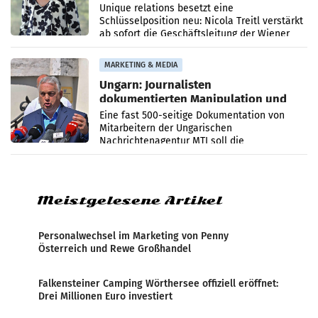
Geschäftsleitung
Unique relations besetzt eine
Schlüsselposition neu: Nicola Treitl verstärkt
ab sofort die Geschäftsleitung der Wiener
PR-Agentur an der Seite von Josef Kalina und
Anna Kalina-Mahr.
MARKETING & MEDIA
Ungarn: Journalisten
dokumentierten Manipulation und
Zensur
Eine fast 500-seitige Dokumentation von
Mitarbeitern der Ungarischen
Nachrichtenagentur MTI soll die
systematische Nachrichten-Manipulation und
Zensur bei der Agentur während der Zeit
Meistgelesene Artikel
Personalwechsel im Marketing von Penny
Österreich und Rewe Großhandel
Falkensteiner Camping Wörthersee offiziell eröffnet:
Drei Millionen Euro investiert