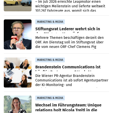
überschreitet die 100.000er-Marke
– Im Juli 2026 erreichte Leapmotor einen
wichtigen Meilenstein und lieferte weltweit
101.267 Fahrzeuge aus, womit sich das
Ergebnis gegenüber Juli 2025 mehr als
verdoppelte (+102
MARKETING & MEDIA
Stiftungsrat Lederer wehrt sich in
den SN gegen Vorwürfe
Mehrere Themen beschäftigen derzeit den
ORF. Am Dienstag soll im Stiftungsrat über
die vom neuen ORF-Chef Clemens Pig
vorgeschlagenen Besetzungen für die
Direktionen abgestimmt werden.
MARKETING & MEDIA
Brandenstein Communications ist
künftig Partner von OtterlyAI
Die Wiener PR-Agentur Brandenstein
Communications ist ab sofort Agenturpartner
der KI-Monitoring- und
Optimierungsplattform OtterlyAI. Damit baut
die Agentur ihr Leistungsportfolio
MARKETING & MEDIA
Wechsel im Führungsteam: Unique
relations holt Nicola Treitl in die