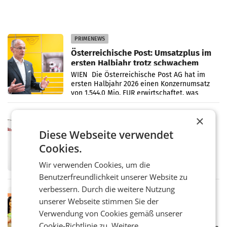
PRIMENEWS
Österreichische Post: Umsatzplus im
ersten Halbjahr trotz schwachem
Briefgeschäft
WIEN Die Österreichische Post AG hat im
ersten Halbjahr 2026 einen Konzernumsatz
von 1.544,0 Mio. EUR erwirtschaftet, was
einem Plus von 3,8 Prozent gegenüber dem
Vergleichszeitraum
MARKETING & MEDIA
×
ProSiebenSat.1 spart und macht
Diese Webseite verwendet
überraschend viel Gewinn
Cookies.
UNTERFÖHRING/MAILAND/AMSTERDAM. Der
Fernsehkonzern ProSiebenSat.1 hat im
Wir verwenden Cookies, um die
Frühjahr dank Kostensenkungen operativ
wieder Gewinn gemacht und die
Benutzerfreundlichkeit unserer Website zu
Markterwartung deutlich übertroffen.
verbessern. Durch die weitere Nutzung
RETAIL
unserer Webseite stimmen Sie der
Eine Bühne für Zirkularität: ARA und
Verwendung von Cookies gemäß unserer
Müller informieren am POS über
Cookie-Richtlinie zu.
Weitere
Kreislauffähigkeit