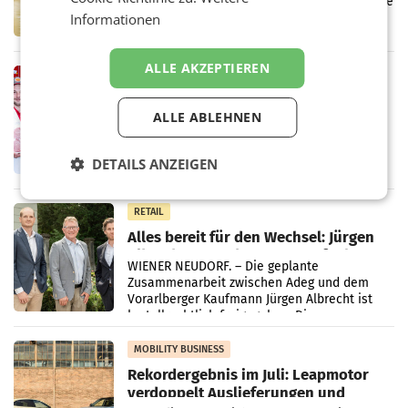
Über den gesamten August hinweg rücken die
Altstoff Recycling Austria AG (ARA) und der
Informationen
Handelskonzern Müller die Initiative
„Kreislauf-Helden“ in allen österreichischen
Müller-Filialen
ALLE AKZEPTIEREN
RETAIL
Penny modernisiert zwei Filialen in
Ober- und Niederösterreich
ALLE ABLEHNEN
WIENER NEUDORF. – Im Rahmen einer
laufenden Modernisierungsoffensive
DETAILS ANZEIGEN
erneuert Penny zwei Filialen in Nieder- und
Oberösterreich. Die beiden Standorte liegen
in Haag sowie im rund
RETAIL
Alles bereit für den Wechsel: Jürgen
Albrecht setzt ab 1.1.2027 auf Adeg
WIENER NEUDORF. – Die geplante
Zusammenarbeit zwischen Adeg und dem
Vorarlberger Kaufmann Jürgen Albrecht ist
kartellrechtlich freigegeben: Die
Bundeswettbewerbsbehörde und der
Bundeskartellanwalt
MOBILITY BUSINESS
Rekordergebnis im Juli: Leapmotor
verdoppelt Auslieferungen und