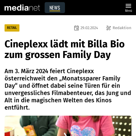
menu
NEWS
Menü
event
draw
29.02.2024
Redaktion
RETAIL
Cineplexx lädt mit Billa Bio
zum grossen Family Day
Am 3. März 2024 feiert Cineplexx
österreichweit den „Monatssparer Family
Day“ und öffnet dabei seine Türen für ein
unvergessliches Filmabenteuer, das Jung und
Alt in die magischen Welten des Kinos
entführt.