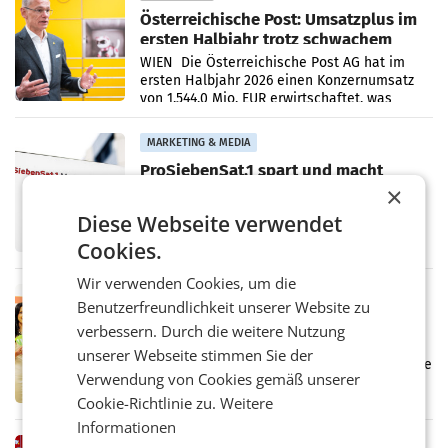
Österreichische Post: Umsatzplus im
ersten Halbjahr trotz schwachem
Briefgeschäft
WIEN Die Österreichische Post AG hat im
ersten Halbjahr 2026 einen Konzernumsatz
von 1.544,0 Mio. EUR erwirtschaftet, was
einem Plus von 3,8 Prozent gegenüber dem
Vergleichszeitraum
MARKETING & MEDIA
ProSiebenSat.1 spart und macht
überraschend viel Gewinn
×
UNTERFÖHRING/MAILAND/AMSTERDAM. Der
Diese Webseite verwendet
Fernsehkonzern ProSiebenSat.1 hat im
Frühjahr dank Kostensenkungen operativ
Cookies.
wieder Gewinn gemacht und die
Markterwartung deutlich übertroffen.
Wir verwenden Cookies, um die
RETAIL
Benutzerfreundlichkeit unserer Website zu
Eine Bühne für Zirkularität: ARA und
verbessern. Durch die weitere Nutzung
Müller informieren am POS über
unserer Webseite stimmen Sie der
Kreislauffähigkeit
Über den gesamten August hinweg rücken die
Verwendung von Cookies gemäß unserer
Altstoff Recycling Austria AG (ARA) und der
Handelskonzern Müller die Initiative
Cookie-Richtlinie zu.
Weitere
„Kreislauf-Helden“ in allen österreichischen
Informationen
Müller-Filialen
RETAIL