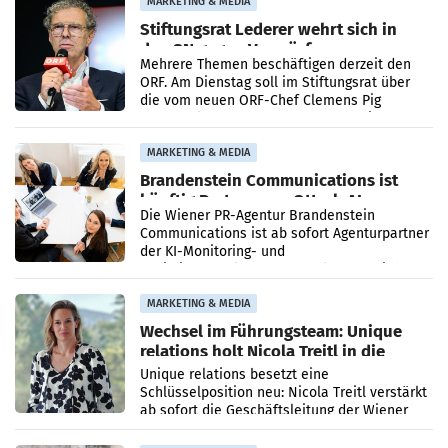
MARKETING & MEDIA
Stiftungsrat Lederer wehrt sich in
den SN gegen Vorwürfe
Mehrere Themen beschäftigen derzeit den
ORF. Am Dienstag soll im Stiftungsrat über
die vom neuen ORF-Chef Clemens Pig
vorgeschlagenen Besetzungen für die
Direktionen abgestimmt werden.
MARKETING & MEDIA
Brandenstein Communications ist
künftig Partner von OtterlyAI
Die Wiener PR-Agentur Brandenstein
Communications ist ab sofort Agenturpartner
der KI-Monitoring- und
Optimierungsplattform OtterlyAI. Damit baut
die Agentur ihr Leistungsportfolio
MARKETING & MEDIA
Wechsel im Führungsteam: Unique
relations holt Nicola Treitl in die
Geschäftsleitung
Unique relations besetzt eine
Schlüsselposition neu: Nicola Treitl verstärkt
ab sofort die Geschäftsleitung der Wiener
PR-Agentur an der Seite von Josef Kalina und
Anna Kalina-Mahr.