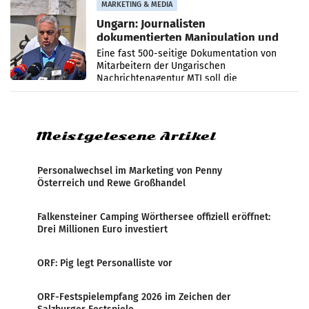
MARKETING & MEDIA
Ungarn: Journalisten
dokumentierten Manipulation und
Zensur
Eine fast 500-seitige Dokumentation von
Mitarbeitern der Ungarischen
Nachrichtenagentur MTI soll die
systematische Nachrichten-Manipulation und
Zensur bei der Agentur während der Zeit
Meistgelesene Artikel
Personalwechsel im Marketing von Penny
Österreich und Rewe Großhandel
Falkensteiner Camping Wörthersee offiziell eröffnet:
Drei Millionen Euro investiert
ORF: Pig legt Personalliste vor
ORF-Festspielempfang 2026 im Zeichen der