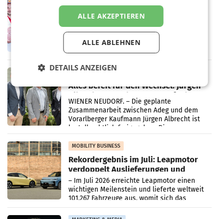
Penny modernisiert zwei Filialen in
ALLE AKZEPTIEREN
Ober- und Niederösterreich
WIENER NEUDORF. – Im Rahmen einer
laufenden Modernisierungsoffensive
ALLE ABLEHNEN
erneuert Penny zwei Filialen in Nieder- und
Oberösterreich. Die beiden Standorte liegen
in Haag sowie im rund
DETAILS ANZEIGEN
RETAIL
Alles bereit für den Wechsel: Jürgen
Albrecht setzt ab 1.1.2027 auf Adeg
WIENER NEUDORF. – Die geplante
Zusammenarbeit zwischen Adeg und dem
Vorarlberger Kaufmann Jürgen Albrecht ist
kartellrechtlich freigegeben: Die
Bundeswettbewerbsbehörde und der
Bundeskartellanwalt
MOBILITY BUSINESS
Rekordergebnis im Juli: Leapmotor
verdoppelt Auslieferungen und
überschreitet die 100.000er-Marke
– Im Juli 2026 erreichte Leapmotor einen
wichtigen Meilenstein und lieferte weltweit
101.267 Fahrzeuge aus, womit sich das
Ergebnis gegenüber Juli 2025 mehr als
verdoppelte (+102