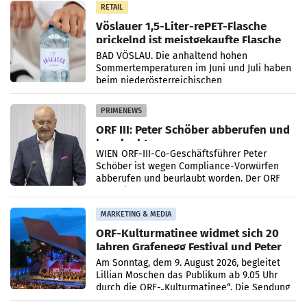
Gestaltungselemente
RETAIL
Vöslauer 1,5-Liter-rePET-Flasche
prickelnd ist meistgekaufte Flasche
Österreichs
BAD VÖSLAU. Die anhaltend hohen
Sommertemperaturen im Juni und Juli haben
beim niederösterreichischen
Getränkehersteller Vöslauer zu deutlichen
Absatzzuwächsen geführt. Während
PRIMENEWS
ORF III: Peter Schöber abberufen und
beurlaubt
WIEN ORF-III-Co-Geschäftsführer Peter
Schöber ist wegen Compliance-Vorwürfen
abberufen und beurlaubt worden. Der ORF
bestätigte gegenüber der APA entsprechende
Medienberichte.
MARKETING & MEDIA
ORF-Kulturmatinee widmet sich 20
Jahren Grafenegg Festival und Peter
Simonischek
Am Sonntag, dem 9. August 2026, begleitet
Lillian Moschen das Publikum ab 9.05 Uhr
durch die ORF-„Kulturmatinee“. Die Sendung
startet mit der Dokumentation „20 Jahre