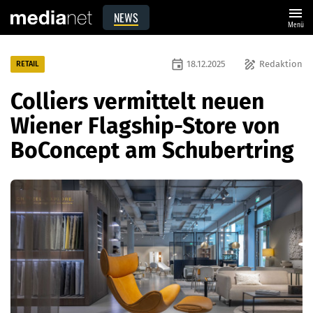
menu
NEWS
Menü
event
draw
18.12.2025
Redaktion
RETAIL
Colliers vermittelt neuen
Wiener Flagship-Store von
BoConcept am Schubertring