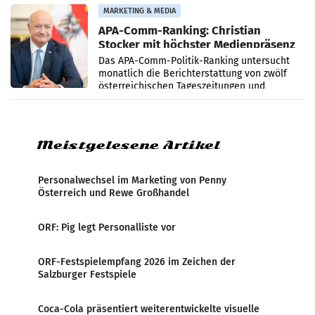
Grafenegg
MARKETING & MEDIA
APA-Comm-Ranking: Christian
Stocker mit höchster Medienpräsenz
im Juli
Das APA-Comm-Politik-Ranking untersucht
monatlich die Berichterstattung von zwölf
österreichischen Tageszeitungen und
analysiert, welche Politikerinnen und
Politiker Österreichs die
Meistgelesene Artikel
Personalwechsel im Marketing von Penny
Österreich und Rewe Großhandel
ORF: Pig legt Personalliste vor
ORF-Festspielempfang 2026 im Zeichen der
Salzburger Festspiele
Coca-Cola präsentiert weiterentwickelte visuelle