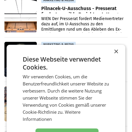
MARKETING & MEDIA
Pilnacek-U-Ausschuss - Presserat
fordert sensible Berichterstattung
WIEN Der Presserat fordert Medienvertreter
dazu auf, im U-Ausschuss zu den
Ermittlungen rund um das Ableben des Ex-
Sektionschefs im Justizministerium, Christian
Pilnacek, auf sensible
MARKETING & MEDIA
×
Stiftungsrat Lederer wehrt sich in
Diese Webseite verwendet
den SN gegen Vorwürfe
Mehrere Themen beschäftigen derzeit den
Cookies.
ORF. Am Dienstag soll im Stiftungsrat über
die vom neuen ORF-Chef Clemens Pig
Wir verwenden Cookies, um die
vorgeschlagenen Besetzungen für die
Benutzerfreundlichkeit unserer Website zu
Direktionen abgestimmt werden.
RETAIL
verbessern. Durch die weitere Nutzung
Bipa unterstützt Bewegte Kids
unserer Webseite stimmen Sie der
Sommercamps im Osten Österreichs
Verwendung von Cookies gemäß unserer
Bereits zum zweiten Mal begleitet Bipa das
Cookie-Richtlinie zu.
Weitere
polysportive Sommersportcamp „Bewegte
Kids“. Während der Campwochen in den
Informationen
Monaten Juli und August versorgt das
Unternehmen Kinder sowie