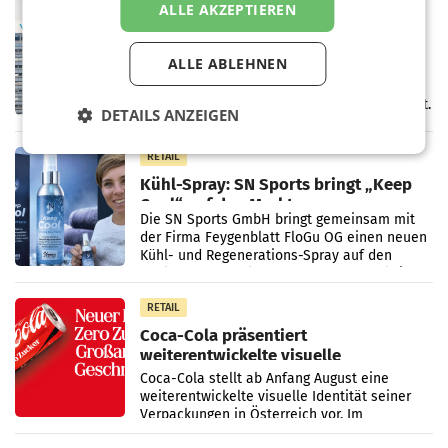
RETAIL
ALLE AKZEPTIEREN
voestalpine verzeichnet solides
erstes Quartal und steigert EBITDA
ALLE ABLEHNEN
Der voestalpine-Konzern hat im 1. Quartal
des Geschäftsjahres 2026/27 (1. April bis 30.
Juni 2026) ein solides Ergebnis erwirtschaftet.
DETAILS ANZEIGEN
Der Umsatz stieg im Vergleich zur
Vorjahresperiode
RETAIL
Kühl-Spray: SN Sports bringt „Keep
Cool“ auf den Markt
Die SN Sports GmbH bringt gemeinsam mit
der Firma Feygenblatt FloGu OG einen neuen
Kühl- und Regenerations-Spray auf den
Markt. Das Produkt namens „Keep Cool“ ist zu
100 Prozent
RETAIL
Coca-Cola präsentiert
weiterentwickelte visuelle
Markenidentität
Coca-Cola stellt ab Anfang August eine
weiterentwickelte visuelle Identität seiner
Verpackungen in Österreich vor. Im
Mittelpunkt des Redesigns stehen zentrale