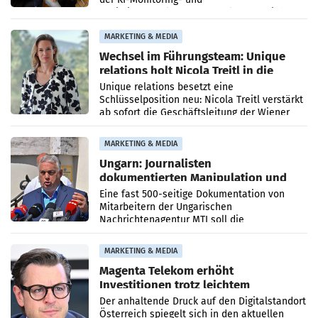
Optimierungsplattform OtterlyAI. Damit baut
die Agentur ihr Leistungsportfolio
MARKETING & MEDIA
Wechsel im Führungsteam: Unique
relations holt Nicola Treitl in die
Geschäftsleitung
Unique relations besetzt eine
Schlüsselposition neu: Nicola Treitl verstärkt
ab sofort die Geschäftsleitung der Wiener
PR-Agentur an der Seite von Josef Kalina und
Anna Kalina-Mahr.
MARKETING & MEDIA
Ungarn: Journalisten
dokumentierten Manipulation und
Zensur
Eine fast 500-seitige Dokumentation von
Mitarbeitern der Ungarischen
Nachrichtenagentur MTI soll die
systematische Nachrichten-Manipulation und
Zensur bei der Agentur während der Zeit
MARKETING & MEDIA
Magenta Telekom erhöht
Investitionen trotz leichtem
Umsatzrückgang
Der anhaltende Druck auf den Digitalstandort
Österreich spiegelt sich in den aktuellen