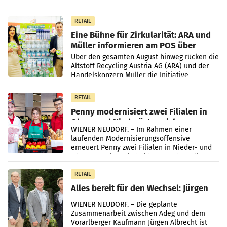
RETAIL
Eine Bühne für Zirkularität: ARA und
Müller informieren am POS über
Kreislauffähigkeit
Über den gesamten August hinweg rücken die
Altstoff Recycling Austria AG (ARA) und der
Handelskonzern Müller die Initiative
„Kreislauf-Helden“ in allen österreichischen
Müller-Filialen
RETAIL
Penny modernisiert zwei Filialen in
Ober- und Niederösterreich
WIENER NEUDORF. – Im Rahmen einer
laufenden Modernisierungsoffensive
erneuert Penny zwei Filialen in Nieder- und
Oberösterreich. Die beiden Standorte liegen
in Haag sowie im rund
RETAIL
Alles bereit für den Wechsel: Jürgen
Albrecht setzt ab 1.1.2027 auf Adeg
WIENER NEUDORF. – Die geplante
Zusammenarbeit zwischen Adeg und dem
Vorarlberger Kaufmann Jürgen Albrecht ist