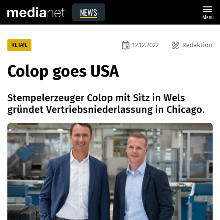
menu
NEWS
Menü
event
draw
12.12.2022
Redaktion
RETAIL
Colop goes USA
Stempelerzeuger Colop mit Sitz in Wels
gründet Vertriebsniederlassung in Chicago.