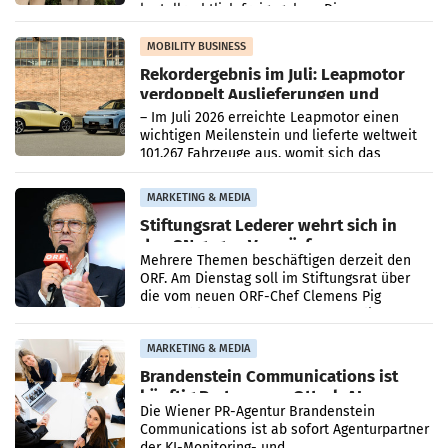
kartellrechtlich freigegeben: Die
Bundeswettbewerbsbehörde und der
Bundeskartellanwalt
MOBILITY BUSINESS
Rekordergebnis im Juli: Leapmotor
verdoppelt Auslieferungen und
überschreitet die 100.000er-Marke
– Im Juli 2026 erreichte Leapmotor einen
wichtigen Meilenstein und lieferte weltweit
101.267 Fahrzeuge aus, womit sich das
Ergebnis gegenüber Juli 2025 mehr als
verdoppelte (+102
MARKETING & MEDIA
Stiftungsrat Lederer wehrt sich in
den SN gegen Vorwürfe
Mehrere Themen beschäftigen derzeit den
ORF. Am Dienstag soll im Stiftungsrat über
die vom neuen ORF-Chef Clemens Pig
vorgeschlagenen Besetzungen für die
Direktionen abgestimmt werden.
MARKETING & MEDIA
Brandenstein Communications ist
künftig Partner von OtterlyAI
Die Wiener PR-Agentur Brandenstein
Communications ist ab sofort Agenturpartner
der KI-Monitoring- und