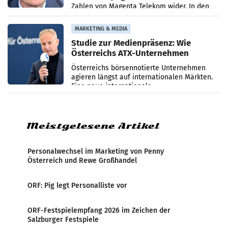
Zahlen von Magenta Telekom wider. In den
ersten sechs Monaten des laufenden Jahres
verzeichnete
MARKETING & MEDIA
Studie zur Medienpräsenz: Wie
Österreichs ATX-Unternehmen
international wahrgenommen
Österreichs börsennotierte Unternehmen
werden
agieren längst auf internationalen Märkten.
Eine neue internationale
Medienresonanzanalyse untersucht die
weltweite Berichterstattung über
Meistgelesene Artikel
Personalwechsel im Marketing von Penny
Österreich und Rewe Großhandel
ORF: Pig legt Personalliste vor
ORF-Festspielempfang 2026 im Zeichen der
Salzburger Festspiele