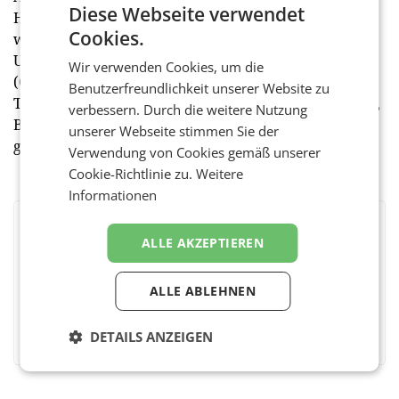
Diese Webseite verwendet
Hobbysegment tätig. Das weltweite Vertriebsnetz
Cookies.
wurde in den vergangenen Jahren durch
Unternehmen und Beteiligungen in 15 Ländern
Wir verwenden Cookies, um die
(Österreich, Deutschland, Schweden, Großbritannien,
Benutzerfreundlichkeit unserer Website zu
Tschechien, Rumänien, Ungarn, Slowakei, Frankreich,
verbessern. Durch die weitere Nutzung
Bulgarien, Belgien, Polen, Spanien, China und Indien)
unserer Webseite stimmen Sie der
gefestigt. (red)
Verwendung von Cookies gemäß unserer
Cookie-Richtlinie zu.
Weitere
Informationen
BEWERTEN SIE DIESEN ARTIKEL
ALLE AKZEPTIEREN
ALLE ABLEHNEN
Facebook
Twitter
Messenger
WhatsApp
LinkedIn
XING
Teilen
DETAILS ANZEIGEN