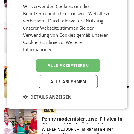
ersten Halbjahr 2026 einen Konzernumsatz
Wir verwenden Cookies, um die
von 1.544,0 Mio. EUR erwirtschaftet, was
einem Plus von 3,8 Prozent gegenüber dem
Benutzerfreundlichkeit unserer Website zu
Vergleichszeitraum
verbessern. Durch die weitere Nutzung
MARKETING & MEDIA
unserer Webseite stimmen Sie der
ProSiebenSat.1 spart und macht
überraschend viel Gewinn
Verwendung von Cookies gemäß unserer
UNTERFÖHRING/MAILAND/AMSTERDAM. Der
Cookie-Richtlinie zu.
Weitere
Fernsehkonzern ProSiebenSat.1 hat im
Informationen
Frühjahr dank Kostensenkungen operativ
wieder Gewinn gemacht und die
Markterwartung deutlich übertroffen.
ALLE AKZEPTIEREN
RETAIL
Eine Bühne für Zirkularität: ARA und
Müller informieren am POS über
ALLE ABLEHNEN
Kreislauffähigkeit
Über den gesamten August hinweg rücken die
Altstoff Recycling Austria AG (ARA) und der
DETAILS ANZEIGEN
Handelskonzern Müller die Initiative
„Kreislauf-Helden“ in allen österreichischen
Müller-Filialen
RETAIL
Penny modernisiert zwei Filialen in
Ober- und Niederösterreich
WIENER NEUDORF. – Im Rahmen einer