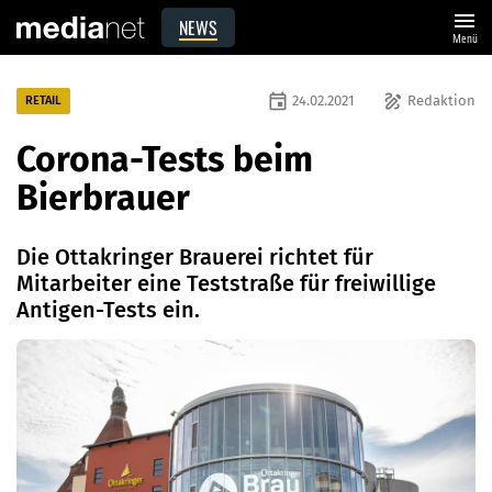
menu
NEWS
Menü
event
draw
24.02.2021
Redaktion
RETAIL
Corona-Tests beim
Bierbrauer
Die Ottakringer Brauerei richtet für
Mitarbeiter eine Teststraße für freiwillige
Antigen-Tests ein.