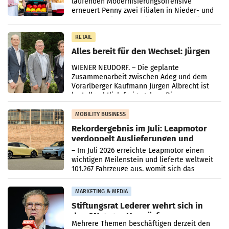
laufenden Modernisierungsoffensive
erneuert Penny zwei Filialen in Nieder- und
Oberösterreich. Die beiden Standorte liegen
in Haag sowie im rund
RETAIL
Alles bereit für den Wechsel: Jürgen
Albrecht setzt ab 1.1.2027 auf Adeg
WIENER NEUDORF. – Die geplante
Zusammenarbeit zwischen Adeg und dem
Vorarlberger Kaufmann Jürgen Albrecht ist
kartellrechtlich freigegeben: Die
Bundeswettbewerbsbehörde und der
Bundeskartellanwalt
MOBILITY BUSINESS
Rekordergebnis im Juli: Leapmotor
verdoppelt Auslieferungen und
überschreitet die 100.000er-Marke
– Im Juli 2026 erreichte Leapmotor einen
wichtigen Meilenstein und lieferte weltweit
101.267 Fahrzeuge aus, womit sich das
Ergebnis gegenüber Juli 2025 mehr als
verdoppelte (+102
MARKETING & MEDIA
Stiftungsrat Lederer wehrt sich in
den SN gegen Vorwürfe
Mehrere Themen beschäftigen derzeit den