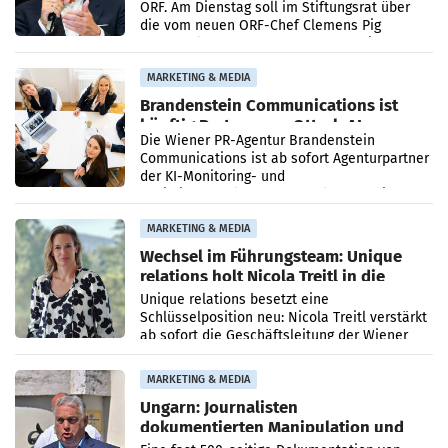
ORF. Am Dienstag soll im Stiftungsrat über
die vom neuen ORF-Chef Clemens Pig
vorgeschlagenen Besetzungen für die
Direktionen abgestimmt werden.
MARKETING & MEDIA
Brandenstein Communications ist
künftig Partner von OtterlyAI
Die Wiener PR-Agentur Brandenstein
Communications ist ab sofort Agenturpartner
der KI-Monitoring- und
Optimierungsplattform OtterlyAI. Damit baut
die Agentur ihr Leistungsportfolio
MARKETING & MEDIA
Wechsel im Führungsteam: Unique
relations holt Nicola Treitl in die
Geschäftsleitung
Unique relations besetzt eine
Schlüsselposition neu: Nicola Treitl verstärkt
ab sofort die Geschäftsleitung der Wiener
PR-Agentur an der Seite von Josef Kalina und
Anna Kalina-Mahr.
MARKETING & MEDIA
Ungarn: Journalisten
dokumentierten Manipulation und
Zensur