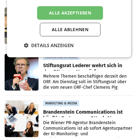
Bundeswettbewerbsbehörde und der
Bundeskartellanwalt
MOBILITY BUSINESS
ALLE AKZEPTIEREN
Rekordergebnis im Juli: Leapmotor
verdoppelt Auslieferungen und
ALLE ABLEHNEN
überschreitet die 100.000er-Marke
– Im Juli 2026 erreichte Leapmotor einen
wichtigen Meilenstein und lieferte weltweit
101.267 Fahrzeuge aus, womit sich das
DETAILS ANZEIGEN
Ergebnis gegenüber Juli 2025 mehr als
verdoppelte (+102
MARKETING & MEDIA
Stiftungsrat Lederer wehrt sich in
den SN gegen Vorwürfe
Mehrere Themen beschäftigen derzeit den
ORF. Am Dienstag soll im Stiftungsrat über
die vom neuen ORF-Chef Clemens Pig
vorgeschlagenen Besetzungen für die
Direktionen abgestimmt werden.
MARKETING & MEDIA
Brandenstein Communications ist
künftig Partner von OtterlyAI
Die Wiener PR-Agentur Brandenstein
Communications ist ab sofort Agenturpartner
der KI-Monitoring- und