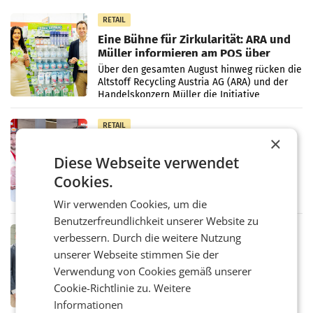
RETAIL
Eine Bühne für Zirkularität: ARA und
Müller informieren am POS über
Kreislauffähigkeit
Über den gesamten August hinweg rücken die
Altstoff Recycling Austria AG (ARA) und der
Handelskonzern Müller die Initiative
„Kreislauf-Helden“ in allen österreichischen
Müller-Filialen
RETAIL
×
Penny modernisiert zwei Filialen in
Ober- und Niederösterreich
Diese Webseite verwendet
WIENER NEUDORF. – Im Rahmen einer
Cookies.
laufenden Modernisierungsoffensive
erneuert Penny zwei Filialen in Nieder- und
Wir verwenden Cookies, um die
Oberösterreich. Die beiden Standorte liegen
in Haag sowie im rund
Benutzerfreundlichkeit unserer Website zu
RETAIL
verbessern. Durch die weitere Nutzung
Alles bereit für den Wechsel: Jürgen
unserer Webseite stimmen Sie der
Albrecht setzt ab 1.1.2027 auf Adeg
Verwendung von Cookies gemäß unserer
WIENER NEUDORF. – Die geplante
Zusammenarbeit zwischen Adeg und dem
Cookie-Richtlinie zu.
Weitere
Vorarlberger Kaufmann Jürgen Albrecht ist
Informationen
kartellrechtlich freigegeben: Die