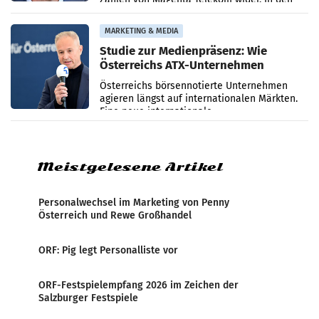
ersten sechs Monaten des laufenden Jahres
verzeichnete
MARKETING & MEDIA
Studie zur Medienpräsenz: Wie
Österreichs ATX-Unternehmen
international wahrgenommen
Österreichs börsennotierte Unternehmen
werden
agieren längst auf internationalen Märkten.
Eine neue internationale
Medienresonanzanalyse untersucht die
weltweite Berichterstattung über
Meistgelesene Artikel
Personalwechsel im Marketing von Penny
Österreich und Rewe Großhandel
ORF: Pig legt Personalliste vor
ORF-Festspielempfang 2026 im Zeichen der
Salzburger Festspiele