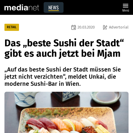
menu
NEWS
Menü
event
draw
20.03.2020
Advertorial
RETAIL
Das „beste Sushi der Stadt“
gibt es auch jetzt bei Mjam
„Auf das beste Sushi der Stadt müssen Sie
jetzt nicht verzichten“, meldet Unkai, die
moderne Sushi-Bar in Wien.