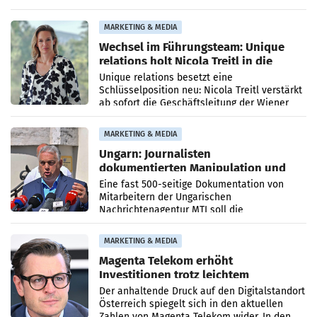
Optimierungsplattform OtterlyAI. Damit baut
die Agentur ihr Leistungsportfolio
MARKETING & MEDIA
Wechsel im Führungsteam: Unique
relations holt Nicola Treitl in die
Geschäftsleitung
Unique relations besetzt eine
Schlüsselposition neu: Nicola Treitl verstärkt
ab sofort die Geschäftsleitung der Wiener
PR-Agentur an der Seite von Josef Kalina und
Anna Kalina-Mahr.
MARKETING & MEDIA
Ungarn: Journalisten
dokumentierten Manipulation und
Zensur
Eine fast 500-seitige Dokumentation von
Mitarbeitern der Ungarischen
Nachrichtenagentur MTI soll die
systematische Nachrichten-Manipulation und
Zensur bei der Agentur während der Zeit
MARKETING & MEDIA
Magenta Telekom erhöht
Investitionen trotz leichtem
Umsatzrückgang
Der anhaltende Druck auf den Digitalstandort
Österreich spiegelt sich in den aktuellen
Zahlen von Magenta Telekom wider. In den