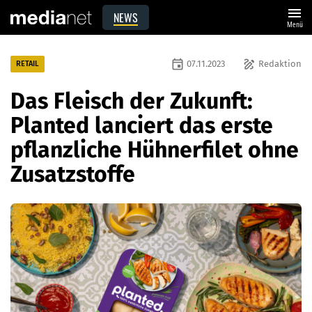
menu
NEWS
Menü
event
draw
07.11.2023
Redaktion
RETAIL
Das Fleisch der Zukunft:
Planted lanciert das erste
pflanzliche Hühnerfilet ohne
Zusatzstoffe