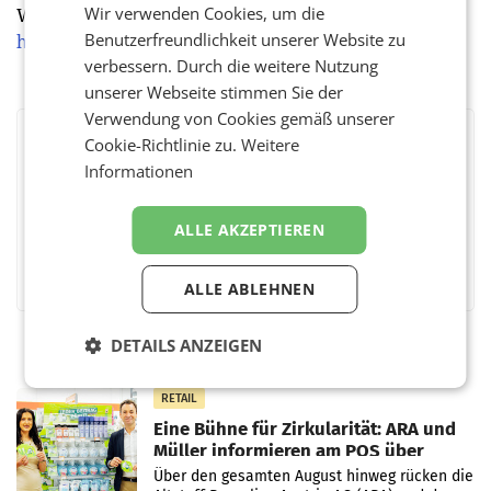
Wir verwenden Cookies, um die
Weitere Informationen unter:
Benutzerfreundlichkeit unserer Website zu
https://www.eatplanted.com/
verbessern. Durch die weitere Nutzung
unserer Webseite stimmen Sie der
Verwendung von Cookies gemäß unserer
Cookie-Richtlinie zu.
Weitere
BEWERTEN SIE DIESEN ARTIKEL
Informationen
ALLE AKZEPTIEREN
Facebook
Twitter
Messenger
WhatsApp
LinkedIn
XING
Teilen
ALLE ABLEHNEN
DETAILS ANZEIGEN
RETAIL
Eine Bühne für Zirkularität: ARA und
Müller informieren am POS über
Kreislauffähigkeit
Über den gesamten August hinweg rücken die