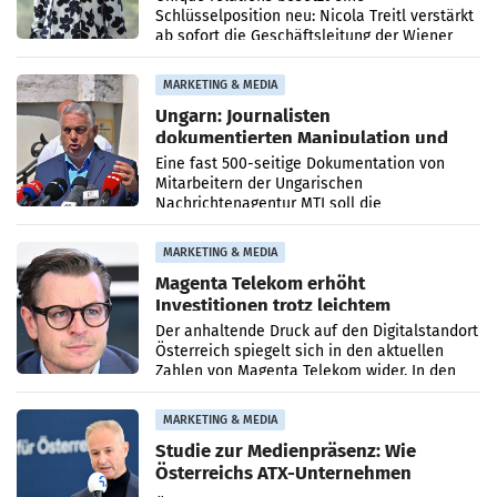
Schlüsselposition neu: Nicola Treitl verstärkt
ab sofort die Geschäftsleitung der Wiener
PR-Agentur an der Seite von Josef Kalina und
Anna Kalina-Mahr.
MARKETING & MEDIA
Ungarn: Journalisten
dokumentierten Manipulation und
Zensur
Eine fast 500-seitige Dokumentation von
Mitarbeitern der Ungarischen
Nachrichtenagentur MTI soll die
systematische Nachrichten-Manipulation und
Zensur bei der Agentur während der Zeit
MARKETING & MEDIA
Magenta Telekom erhöht
Investitionen trotz leichtem
Umsatzrückgang
Der anhaltende Druck auf den Digitalstandort
Österreich spiegelt sich in den aktuellen
Zahlen von Magenta Telekom wider. In den
ersten sechs Monaten des laufenden Jahres
verzeichnete
MARKETING & MEDIA
Studie zur Medienpräsenz: Wie
Österreichs ATX-Unternehmen
international wahrgenommen