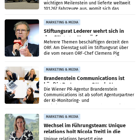
wichtigen Meilenstein und lieferte weltweit
101.267 Fahrzeuge aus, womit sich das
Ergebnis gegenüber Juli 2025 mehr als
verdoppelte (+102
MARKETING & MEDIA
Stiftungsrat Lederer wehrt sich in
den SN gegen Vorwürfe
Mehrere Themen beschäftigen derzeit den
ORF. Am Dienstag soll im Stiftungsrat über
die vom neuen ORF-Chef Clemens Pig
vorgeschlagenen Besetzungen für die
Direktionen abgestimmt werden.
MARKETING & MEDIA
Brandenstein Communications ist
künftig Partner von OtterlyAI
Die Wiener PR-Agentur Brandenstein
Communications ist ab sofort Agenturpartner
der KI-Monitoring- und
Optimierungsplattform OtterlyAI. Damit baut
die Agentur ihr Leistungsportfolio
MARKETING & MEDIA
Wechsel im Führungsteam: Unique
relations holt Nicola Treitl in die
Geschäftsleitung
Unique relations besetzt eine