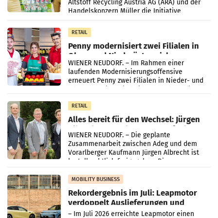
Altstoff Recycling Austria AG (ARA) und der
Handelskonzern Müller die Initiative
„Kreislauf-Helden“ in allen österreichischen
Müller-Filialen
RETAIL
Penny modernisiert zwei Filialen in
Ober- und Niederösterreich
WIENER NEUDORF. – Im Rahmen einer
laufenden Modernisierungsoffensive
erneuert Penny zwei Filialen in Nieder- und
Oberösterreich. Die beiden Standorte liegen
in Haag sowie im rund
RETAIL
Alles bereit für den Wechsel: Jürgen
Albrecht setzt ab 1.1.2027 auf Adeg
WIENER NEUDORF. – Die geplante
Zusammenarbeit zwischen Adeg und dem
Vorarlberger Kaufmann Jürgen Albrecht ist
kartellrechtlich freigegeben: Die
Bundeswettbewerbsbehörde und der
Bundeskartellanwalt
MOBILITY BUSINESS
Rekordergebnis im Juli: Leapmotor
verdoppelt Auslieferungen und
überschreitet die 100.000er-Marke
– Im Juli 2026 erreichte Leapmotor einen